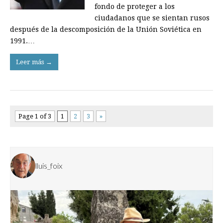
fondo de proteger a los
ciudadanos que se sientan rusos
después de la descomposición de la Unión Soviética en
1991.…
Leer más →
Page 1 of 3
1
2
3
»
lluis_foix