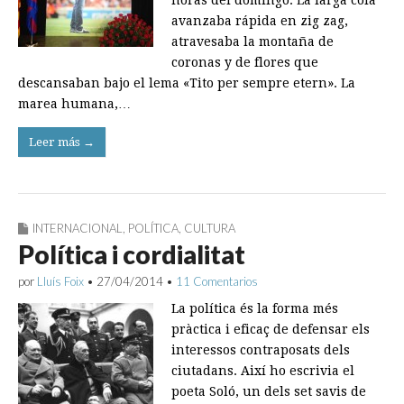
horas del domingo. La larga cola
avanzaba rápida en zig zag,
atravesaba la montaña de
coronas y de flores que
descansaban bajo el lema «Tito per sempre etern». La
marea humana,…
Leer más →
INTERNACIONAL
,
POLÍTICA
,
CULTURA
Política i cordialitat
por
Lluís Foix
•
27/04/2014
•
11 Comentarios
La política és la forma més
pràctica i eficaç de defensar els
interessos contraposats dels
ciutadans. Així ho escrivia el
poeta Soló, un dels set savis de