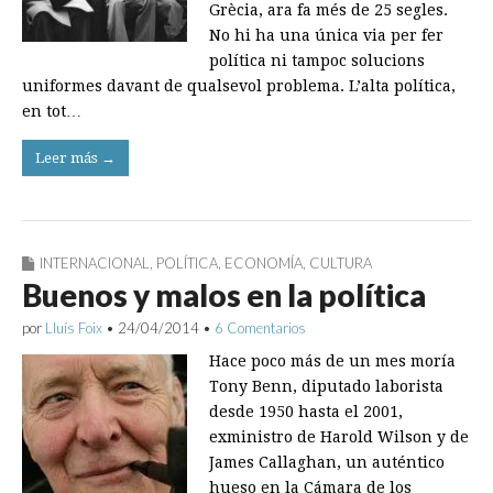
Grècia, ara fa més de 25 segles.
No hi ha una única via per fer
política ni tampoc solucions
uniformes davant de qualsevol problema. L’alta política,
en tot…
Leer más →
INTERNACIONAL
,
POLÍTICA
,
ECONOMÍA
,
CULTURA
Buenos y malos en la política
por
Lluís Foix
•
24/04/2014
•
6 Comentarios
Hace poco más de un mes moría
Tony Benn, diputado laborista
desde 1950 hasta el 2001,
exministro de Harold Wilson y de
James Callaghan, un auténtico
hueso en la Cámara de los