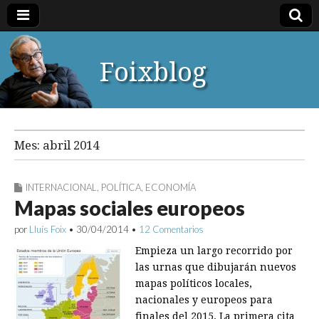
Foixblog
Mes:
abril 2014
INTERNACIONAL
,
POLÍTICA
,
ECONOMÍA
Mapas sociales europeos
por
Lluís Foix
•
30/04/2014
•
12 Comentarios
Empieza un largo recorrido por
las urnas que dibujarán nuevos
mapas políticos locales,
nacionales y europeos para
finales del 2015. La primera cita