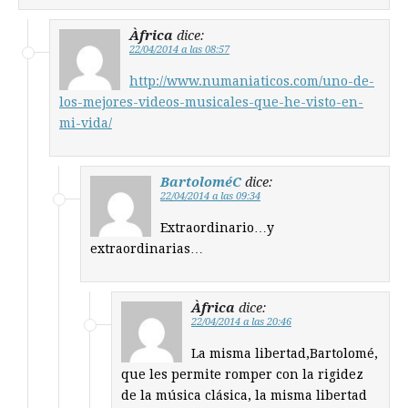
Àfrica
dice:
22/04/2014 a las 08:57
http://www.numaniaticos.com/uno-de-
los-mejores-videos-musicales-que-he-visto-en-
mi-vida/
BartoloméC
dice:
22/04/2014 a las 09:34
Extraordinario…y
extraordinarias…
Àfrica
dice:
22/04/2014 a las 20:46
La misma libertad,Bartolomé,
que les permite romper con la rigidez
de la música clásica, la misma libertad