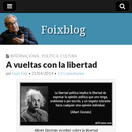
Foixblog
INTERNACIONAL
,
POLÍTICA
,
CULTURA
A vueltas con la libertad
por
Lluís Foix
•
21/04/2014
•
13 Comentarios
Albert Einstein escribió sobre la libertad