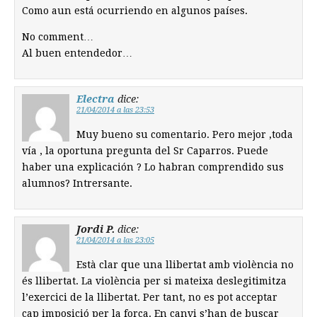
Como aun está ocurriendo en algunos países.
No comment…
Al buen entendedor…
Electra
dice:
21/04/2014 a las 23:53
Muy bueno su comentario. Pero mejor ,toda
vía , la oportuna pregunta del Sr Caparros. Puede
haber una explicación ? Lo habran comprendido sus
alumnos? Intrersante.
Jordi P.
dice:
21/04/2014 a las 23:05
Està clar que una llibertat amb violència no
és llibertat. La violència per si mateixa deslegitimitza
l’exercici de la llibertat. Per tant, no es pot acceptar
cap imposició per la força. En canvi s’han de buscar