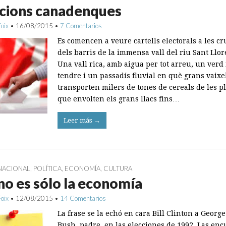
ccions canadenques
Foix
•
16/08/2015
•
7 Comentarios
Es comencen a veure cartells electorals a les cr
dels barris de la immensa vall del riu Sant Llor
Una vall rica, amb aigua per tot arreu, un verd f
tendre i un passadís fluvial en què grans vaixe
transporten milers de tones de cereals de les p
que envolten els grans llacs fins…
Leer más →
NACIONAL
,
POLÍTICA
,
ECONOMÍA
,
CULTURA
no es sólo la economía
Foix
•
12/08/2015
•
14 Comentarios
La frase se la echó en cara Bill Clinton a Georg
Bush, padre, en las elecciones de 1992. Las enc