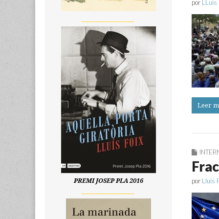
por
LLuis 
__________________
Leer m
INTER
Frac
por
Lluís 
PREMI JOSEP PLA 2016
__________________