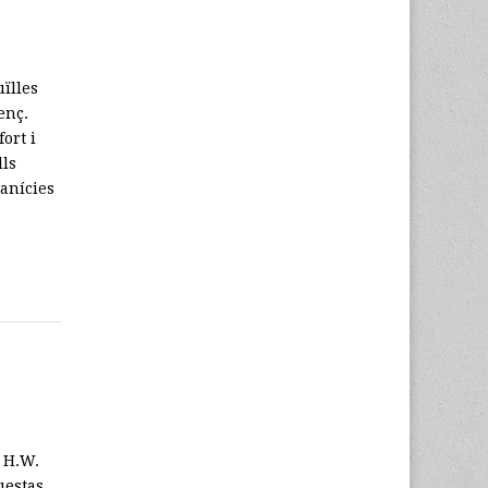
uïlles
enç.
ort i
lls
lanícies
e H.W.
uestas