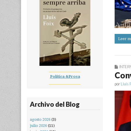
Leer m
INTER
__________________
Conv
Política &Prosa
__________________
por
Lluís 
Archivo del Blog
agosto 2026
(3)
julio 2026
(11)