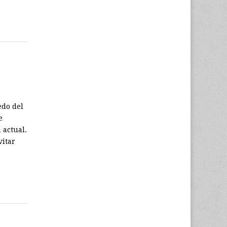
edo del
e
 actual.
vitar