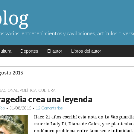
blog
as varias, entretenimientos y cavilaciones, artículos divers
ultura
Deportes
El autor
Libros del autor
gosto 2015
NACIONAL
,
POLÍTICA
,
CULTURA
ragedia crea una leyenda
Foix
•
31/08/2015
•
12 Comentarios
Hace 21 años escribí esta nota en La Vanguardi
muerto Lady Di, Diana de Gales, y se planteaba 
endémico problema entre famoseo e intimidad. 