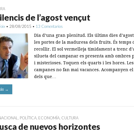
URA
silencis de l’agost vençut
Foix
•
28/08/2015
•
13 Comentarios
Dia d’una gran plenitud. Els últims dies d’agos
les portes de la maduresa dels fruits. És temps 
recollir. El sol vermelleja tímidament a trenc d’
silueta del campanar es presenta amb ombres p
i misterioses. Toquen els quarts i les hores. Les
campanes no fan mai vacances. Acompanyen el
dels que…
ás →
NACIONAL
,
POLÍTICA
,
ECONOMÍA
,
CULTURA
usca de nuevos horizontes