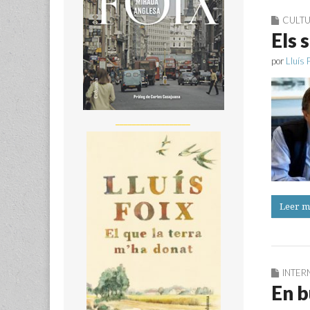
CULT
Els 
por
Lluís 
__________________
Leer m
INTER
En b