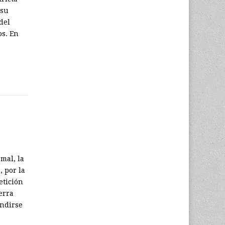
 su
del
os. En
 mal, la
, por la
etición
erra
endirse