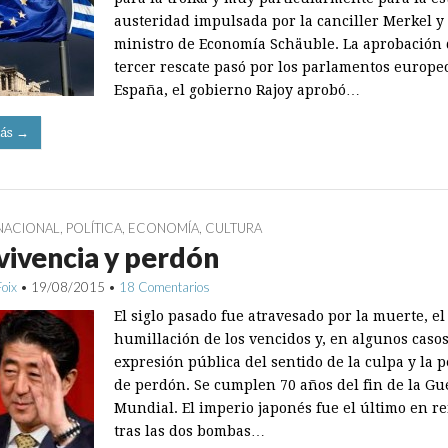
austeridad impulsada por la canciller Merkel y
ministro de Economía Schäuble. La aprobación 
tercer rescate pasó por los parlamentos europe
España, el gobierno Rajoy aprobó…
ás →
NACIONAL
,
POLÍTICA
,
ECONOMÍA
,
CULTURA
ivencia y perdón
Foix
•
19/08/2015
•
18 Comentarios
El siglo pasado fue atravesado por la muerte, el
humillación de los vencidos y, en algunos ­casos
expresión pública del sentido de la culpa y la p
de perdón. Se cumplen 70 años del fin de la Gu
Mundial. El imperio japonés fue el ­último en r
tras las dos bombas…