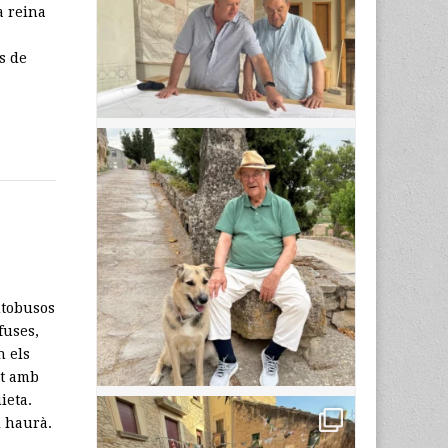
a reina
s de
autobusos
fuses,
n els
nt amb
ieta.
i haurà.