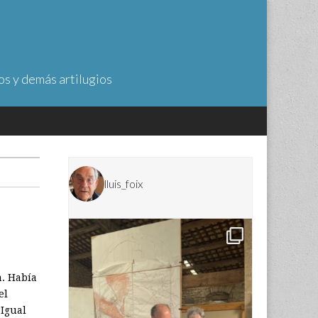
os y demás artilugios
lluis_foix
a. Había
el
Igual