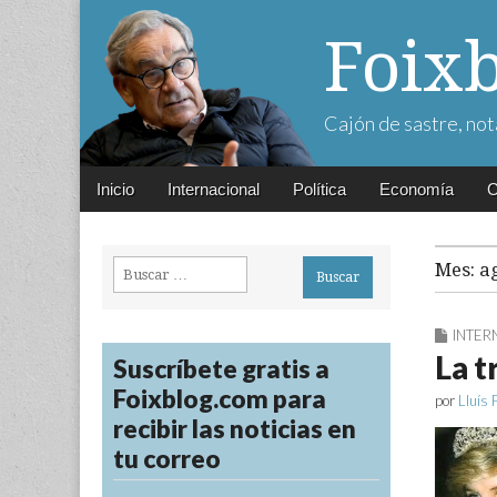
Foix
Cajón de sastre, not
Main
Skip
Inicio
Internacional
Política
Economía
C
menu
to
content
Buscar:
Mes:
a
INTER
La t
Suscríbete gratis a
Foixblog.com para
por
Lluís 
recibir las noticias en
tu correo