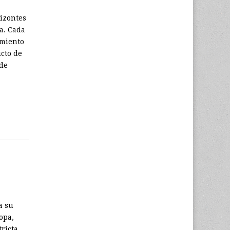
rizontes
ia. Cada
imiento
icto de
 de
a su
opa,
tricta