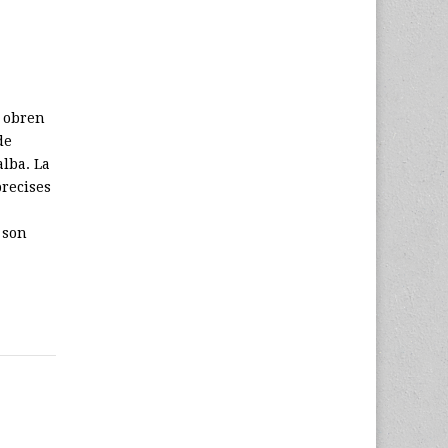
t obren
de
alba. La
recises
 son