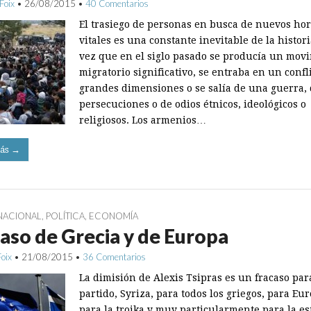
Foix
•
26/08/2015
•
40 Comentarios
El trasiego de personas en busca de nuevos ho
vitales es una constante inevitable de la histor
vez que en el siglo pasado se producía un mov
migratorio significativo, se entraba en un confl
grandes dimensiones o se salía de una guerra,
persecuciones o de odios étnicos, ideológicos o
religiosos. Los armenios…
ás →
NACIONAL
,
POLÍTICA
,
ECONOMÍA
aso de Grecia y de Europa
Foix
•
21/08/2015
•
36 Comentarios
La dimisión de Alexis Tsipras es un fracaso par
partido, Syriza, para todos los griegos, para Eur
para la troika y muy particularmente para la es