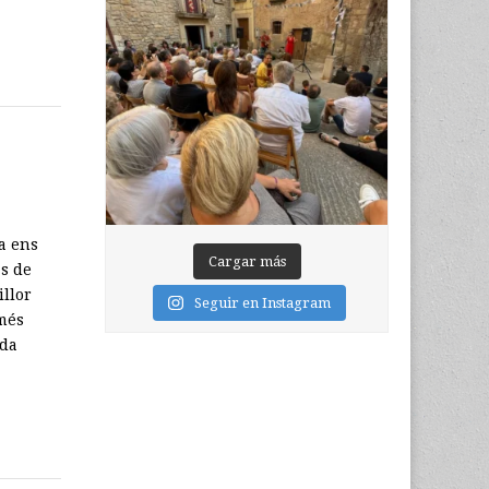
ra ens
Cargar más
s de
illor
Seguir en Instagram
 més
ada