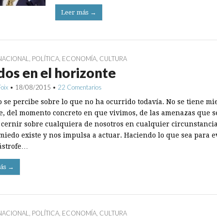
Leer más →
NACIONAL
,
POLÍTICA
,
ECONOMÍA
,
CULTURA
os en el horizonte
Foix
•
18/08/2015
•
22 Comentarios
o se percibe sobre lo que no ha ocurrido todavía. No se tiene mi
e, del momento concreto en que vivimos, de las amenazas que s
cernir sobre cualquiera de nosotros en cualquier circunstancia
 miedo existe y nos impulsa a actuar. Haciendo lo que sea para e
ástrofe…
ás →
NACIONAL
,
POLÍTICA
,
ECONOMÍA
,
CULTURA