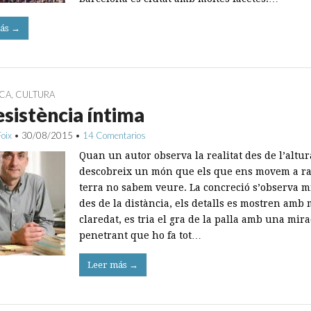
ás →
ICA
,
CULTURA
esistència íntima
Foix
•
30/08/2015
•
14 Comentarios
Quan un autor observa la realitat des de l’altu
descobreix un món que els que ens movem a ra
terra no sabem veure. La concreció s’observa m
des de la distància, els detalls es mostren amb
claredat, es tria el gra de la palla amb una mir
penetrant que ho fa tot…
Leer más →