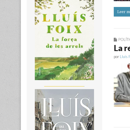
Leer m
POLÍT
La r
por
Lluís 
_______________________