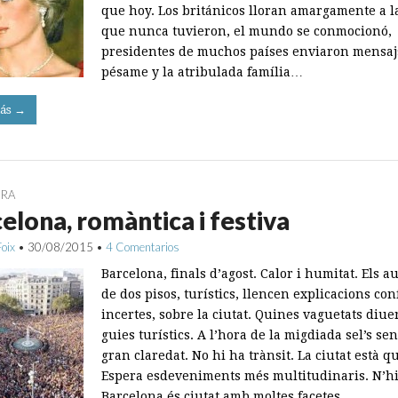
que hoy. Los británicos lloran amargamente a l
que nunca tuvieron, el mundo se conmocionó,
presidentes de muchos países enviaron mensaj
pésame y la atribulada família…
ás →
URA
elona, romàntica i festiva
Foix
•
30/08/2015
•
4 Comentarios
Barcelona, finals d’agost. Calor i humitat. Els 
de dos pisos, turístics, llencen explicacions con
incertes, sobre la ciutat. Quines vaguetats diue
guies turístics. A l’hora de la migdiada sel’s se
gran claredat. No hi ha trànsit. La ciutat està qu
Espera esdeveniments més multitudinaris. N’h
Barcelona és ciutat amb moltes facetes.…