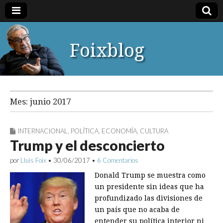
Foixblog
Mes:
junio 2017
INTERNACIONAL
,
POLÍTICA
,
ECONOMÍA
,
CULTURA
Trump y el desconcierto
por
Lluís Foix
•
30/06/2017
•
6 Comentarios
Donald Trump se muestra como
un presidente sin ideas que ha
profundizado las divisiones de
un país que no acaba de
entender su política interior ni