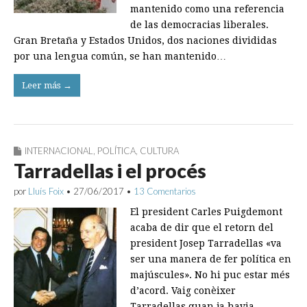
mantenido como una referencia
de las democracias liberales.
Gran Bretaña y Estados Unidos, dos naciones ­divididas
por una lengua común, se han mantenido…
Leer más →
INTERNACIONAL
,
POLÍTICA
,
CULTURA
Tarradellas i el procés
por
Lluís Foix
•
27/06/2017
•
13 Comentarios
El president Carles Puigdemont
acaba de dir que el retorn del
president Josep Tarradellas «va
ser una manera de fer política en
majúscules». No hi puc estar més
d’acord. Vaig conèixer
Tarradellas quan ja havia