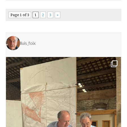
Page 1 of 3
1
2
3
»
lluis_foix