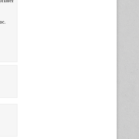
 primer
oc.