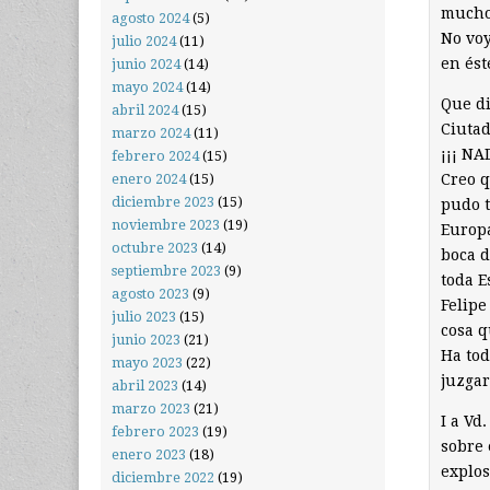
muchos
agosto 2024
(5)
No voy
julio 2024
(11)
en ést
junio 2024
(14)
mayo 2024
(14)
Que di
abril 2024
(15)
Ciutad
marzo 2024
(11)
¡¡¡ NA
febrero 2024
(15)
Creo q
enero 2024
(15)
diciembre 2023
(15)
pudo t
noviembre 2023
(19)
Europa
octubre 2023
(14)
boca d
septiembre 2023
(9)
toda E
agosto 2023
(9)
Felipe
julio 2023
(15)
cosa q
junio 2023
(21)
Ha tod
mayo 2023
(22)
juzgar
abril 2023
(14)
marzo 2023
(21)
I a Vd
febrero 2023
(19)
sobre 
enero 2023
(18)
explos
diciembre 2022
(19)