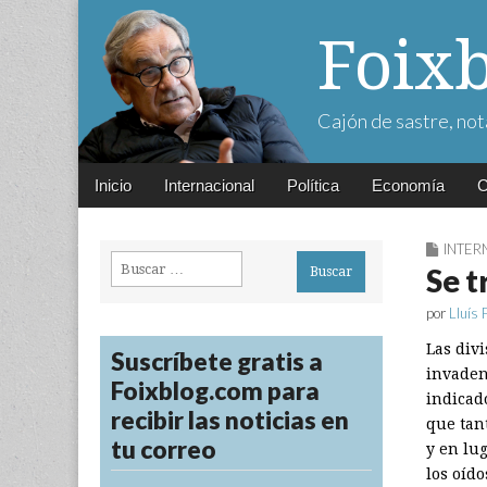
Foix
Cajón de sastre, not
Main
Skip
Inicio
Internacional
Política
Economía
C
menu
to
content
INTER
Buscar:
Se t
por
Lluís 
Las divi
Suscríbete gratis a
invaden
Foixblog.com para
indicad
recibir las noticias en
que tan
tu correo
y en lug
los oído