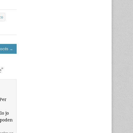
co
procés →
e
”
.Per
lo jo
o poden