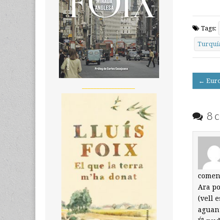
Tags:
Turquí
Post
← Euro
__________________
navigati
8 c
començ
Ara po
(vell 
aguant