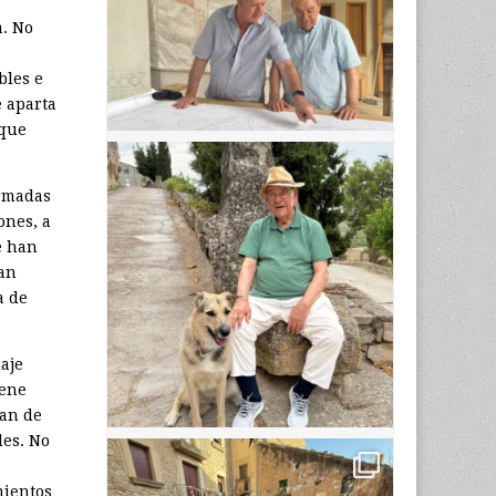
a. No
bles e
e aparta
 que
ormadas
ones, a
e han
tan
a de
aje
iene
han de
les. No
mientos