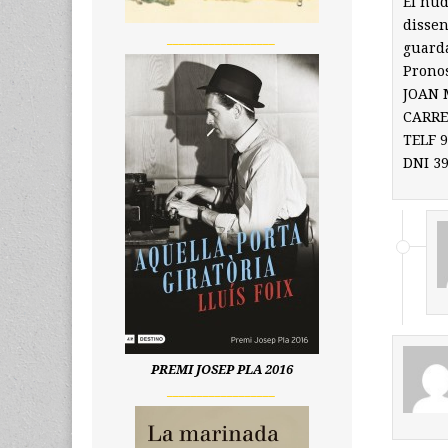
Él nud
dissen
__________________
guarda
Pronos
JOAN 
CARRE
TELF 
DNI 3
PREMI JOSEP PLA 2016
__________________