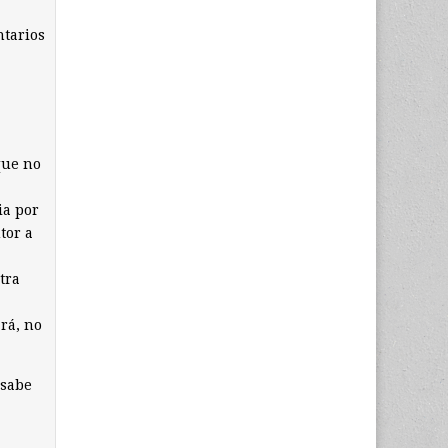
ntarios
que no
ia por
tor a
tra
ará, no
 sabe