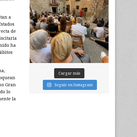
ntan a
Estados
recta de
iscitaria
Unido ha
ábitos
na,
Cargar más
bloquean
omo Gran
Seguir en Instagram
do lo
mente la