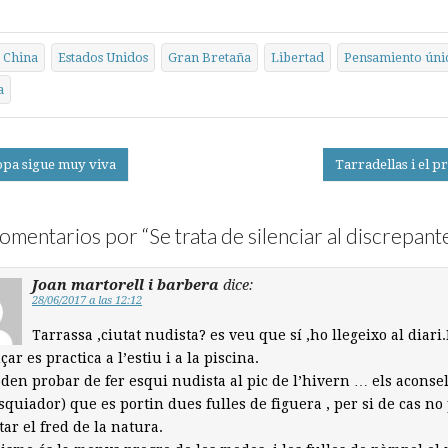
China
Estados Unidos
Gran Bretaña
Libertad
Pensamiento úni
a
pa sigue muy viva
Tarradellas i el 
on
omentarios por “
Se trata de silenciar al discrepant
Joan martorell i barbera
dice:
28/06/2017 a las 12:12
Tarrassa ,ciutat nudista? es veu que sí ,ho llegeixo al diari
ar es practica a l’estiu i a la piscina.
den probar de fer esqui nudista al pic de l’hivern … els aconsel
esquiador) que es portin dues fulles de figuera , per si de cas n
ar el fred de la natura.