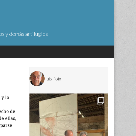
os y demás artilugios
lluis_foix
 y lo
hecho de
e ellas,
aparse