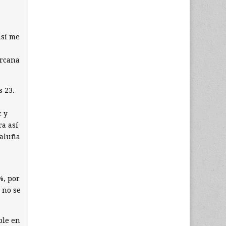
así me
ercana
s 23.
c y
ra así
taluña
%, por
 no se
ble en