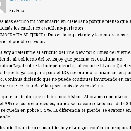
26/06/2017 a las 08:32
Sr. Foix:
z más escribo mi comentario en castellano porque pienso que 
demás los catalanes castellano-parlantes.
MOCRACIA SE EJERCE». Esto es lo importante y la manera más c
ene el pueblo es votar.
a voy a referirme al artículo del The New York Times del vierne
enda al Gobierno del Sr. Rajoy que permita en Cataluña un
ndum Legal sobre la independencia, tal como se hizo en Quebe
a. I que haga campaña para el NO, mejorando la financiación pa
o. Coninua diciendo que no puede continuar invirtiendo en ca
nte un 9 % cuando ella aporta más de 20 % del PIB.
aquí el artículo, que celebro muchísimo. Ahora mi comentario.
el 9 % de los presupuestos, nunca se ha concretado más del 60 
 se queda en pobre 5,4 %. La diferencia se pierde, se evapora en
donde.
branto financiero es manifiesto y el ahogo económico insoporta