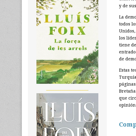
y de sus
La demo
todos l
Unidos,
los líde
tiene d
entrado
de demo
Estas t
Turquía,
páginas
_______________________
Bretaña 
que circ
opinión
Comp