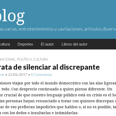
blog
as varias, entretenimientos y cavilaciones, artículos divers
ultura
Deportes
El autor
Libros del autor
NACIONAL
,
POLÍTICA
,
CULTURA
rata de silenciar al discrepante
Foix
•
25/06/2017
•
8 Comentarios
siones viajan por todo el mundo democrático con las alas ligeras
 todo. Con desprecio continuado a quien piensa diferente. Un
or crucial de que nuestro lenguaje público está en crisis es el 
tas personas hayan renunciado a tratar con quienes discrepan d
ar de eso prefieran impedirles que hablen o, si no es posible, t
s con los dedos o insultarlas e intimidarlas.