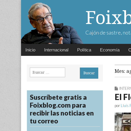
Foix
Cajón de sastre, not
Main
Skip
Inicio
Internacional
Política
Economía
C
menu
to
content
Buscar:
Mes:
a
INTER
El F
Suscríbete gratis a
Foixblog.com para
por
Lluís 
recibir las noticias en
tu correo