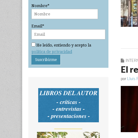
Nombre*
Email*
He leído, entiendo y acepto la
política de privacidad
INTER
El r
por
Lluís 
_______________