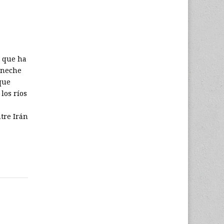
o que ha
ineche
que
los ríos
tre Irán