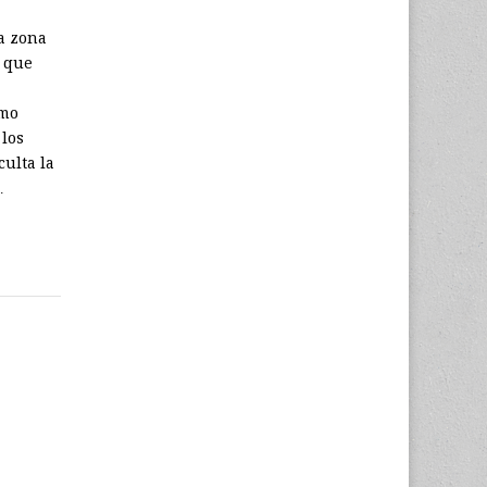
a zona
s que
smo
 los
culta la
…