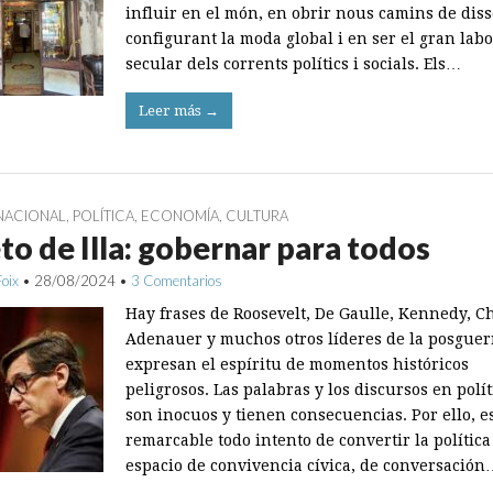
influir en el món, en obrir nous camins de dis
configurant la moda global i en ser el gran labo
secular dels corrents polítics i socials. Els…
Leer más →
NACIONAL
,
POLÍTICA
,
ECONOMÍA
,
CULTURA
eto de Illa: gobernar para todos
Foix
•
28/08/2024
•
3 Comentarios
Hay frases de Roosevelt, De Gaulle, Kennedy, Ch
Adenauer y muchos otros líderes de la posguer
expresan el espíritu de momentos históricos
peligrosos. Las palabras y los discursos en polí
son inocuos y tienen consecuencias. Por ello, e
remarcable todo intento de convertir la polític
espacio de convivencia cívica, de conversación