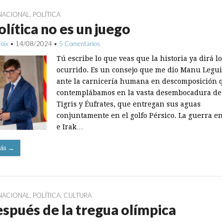
NACIONAL
,
POLÍTICA
olítica no es un juego
Foix
•
14/08/2024
•
5 Comentarios
Tú escribe lo que veas que la historia ya dirá l
ocurrido. Es un consejo que me dio Manu Legu
ante la carnicería humana en descomposición 
contemplábamos en la vasta desembocadura de 
Tigris y Éufrates, que entregan sus aguas
conjuntamente en el golfo Pérsico. La guerra en
e Irak…
ás →
NACIONAL
,
POLÍTICA
,
CULTURA
espués de la tregua olímpica