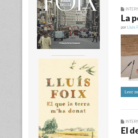
INTER
La p
por
Lluís 
__________________
Leer m
INTER
El d