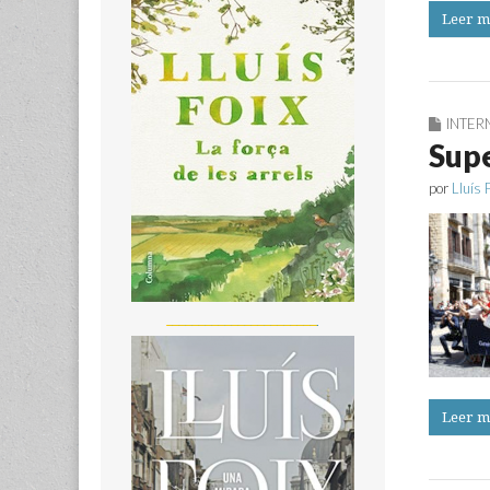
Leer m
INTER
Supe
por
Lluís 
_______________________
Leer m