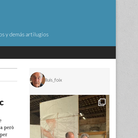
os y demás artilugios
lluis_foix
c
e
sa però
 per