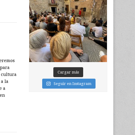
ueremos
 para
Cargar más
 cultura
 a la
Seguir en Instagram
e a
 en