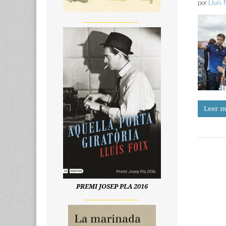
por
Lluís 
__________________
Leer m
PREMI JOSEP PLA 2016
__________________