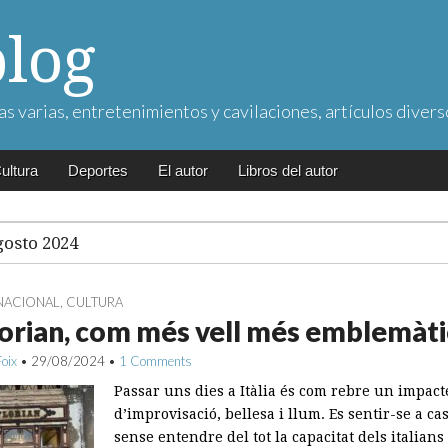
blog
as varias, entretenimientos y cavilaciones, artículos divers
ultura
Deportes
El autor
Libros del autor
gosto 2024
NACIONAL
,
CULTURA
lorian, com més vell més emblemàti
Foix
•
29/08/2024
•
1 Comments
Passar uns dies a Itàlia és com rebre un impact
d’improvisació, bellesa i llum. Es sentir-se a ca
sense entendre del tot la capacitat dels italians