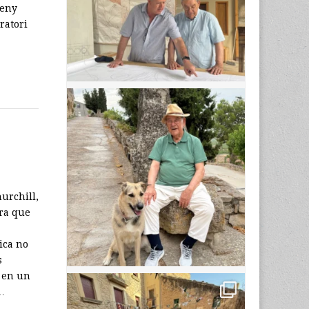
seny
ratori
urchill,
ra que
tica no
s
a en un
…