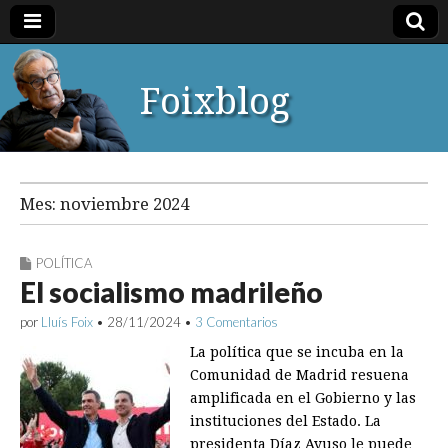
Foixblog
Mes:
noviembre 2024
POLÍTICA
El socialismo madrileño
por
Lluís Foix
•
28/11/2024
•
3 Comentarios
La política que se incuba en la
Comunidad de Madrid resuena
amplificada en el Gobierno y las
instituciones del Estado. La
presidenta Díaz Ayuso le puede