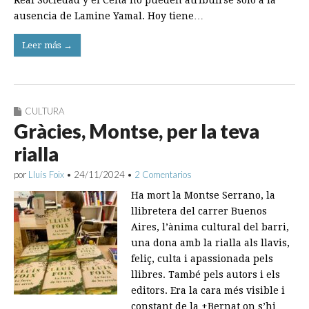
Real Sociedad y el Celta no pueden atribuirse solo a la
ausencia de Lamine Yamal. Hoy tiene…
Leer más →
CULTURA
Gràcies, Montse, per la teva
rialla
por
Lluís Foix
•
24/11/2024
•
2 Comentarios
Ha mort la Montse Serrano, la
llibretera del carrer Buenos
Aires, l’ànima cultural del barri,
una dona amb la rialla als llavis,
feliç, culta i apassionada pels
llibres. També pels autors i els
editors. Era la cara més visible i
constant de la +Bernat on s’hi