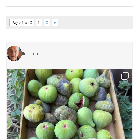
Page 1 of 2
1
2
»
lluis_foix