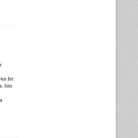
a
van fer
a. Són
sa