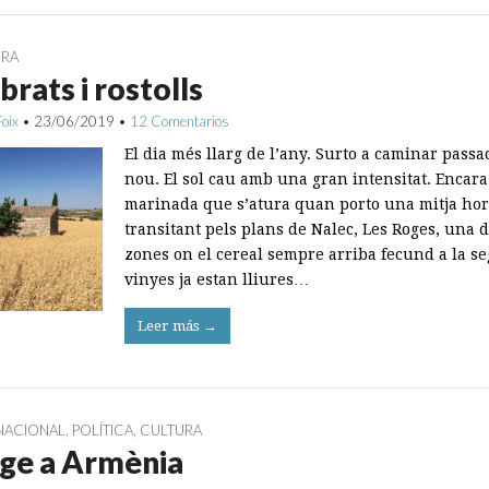
URA
rats i rostolls
Foix
•
23/06/2019
•
12 Comentarios
El dia més llarg de l’any. Surto a caminar passa
nou. El sol cau amb una gran intensitat. Encara
marinada que s’atura quan porto una mitja ho
transitant pels plans de Nalec, Les Roges, una d
zones on el cereal sempre arriba fecund a la se
vinyes ja estan lliures…
Leer más →
NACIONAL
,
POLÍTICA
,
CULTURA
ge a Armènia