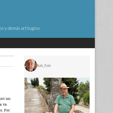
os y demás artilugios
lluis_foix
ant un
a va
s. Poc