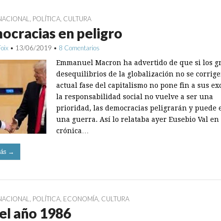
NACIONAL
,
POLÍTICA
,
CULTURA
cracias en peligro
Foix
•
13/06/2019
•
8 Comentarios
Emmanuel Macron ha advertido de que si los g
desequilibrios de la globalización no se corrigen
actual fase del capitalismo no pone fin a sus exc
la responsabilidad social no vuelve a ser una
prioridad, las democracias peligrarán y puede e
una guerra. Así lo relataba ayer Eusebio Val en
crónica…
ás →
NACIONAL
,
POLÍTICA
,
ECONOMÍA
,
CULTURA
el año 1986