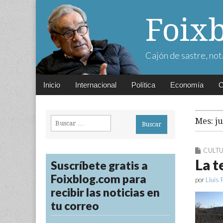
Foix
Cajón de sastre, not
Main
Skip
Inicio
Internacional
Política
Economía
C
menu
to
content
Buscar:
Mes:
j
CULT
La t
Suscríbete gratis a
Foixblog.com para
por
Lluís 
recibir las noticias en
tu correo