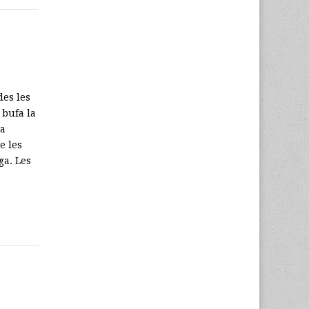
des les
 bufa la
ra
e les
ga. Les