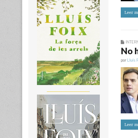
Leer m
INTER
No h
por
Lluís 
_______________________
Leer m