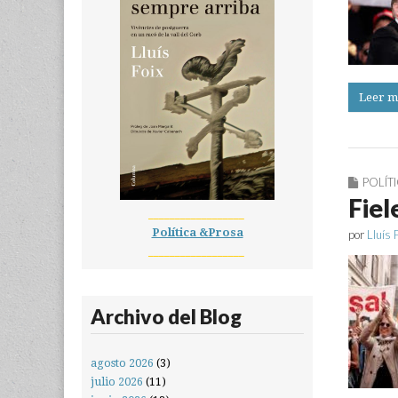
Leer m
POLÍT
Fiel
__________________
Política &Prosa
por
Lluís 
__________________
Archivo del Blog
agosto 2026
(3)
julio 2026
(11)