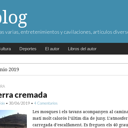
blog
as varias, entretenimientos y cavilaciones, artículos divers
ultura
Deportes
El autor
Libros del autor
unio 2019
URA
erra cremada
Foix
•
30/06/2019
•
4 Comentarios
Les mosques i els tavans acompanyen al camin
matí molt calorós l’últim dia de juny. L’atmosfer
carregada d’escalfament. Es freguen els 40 grau