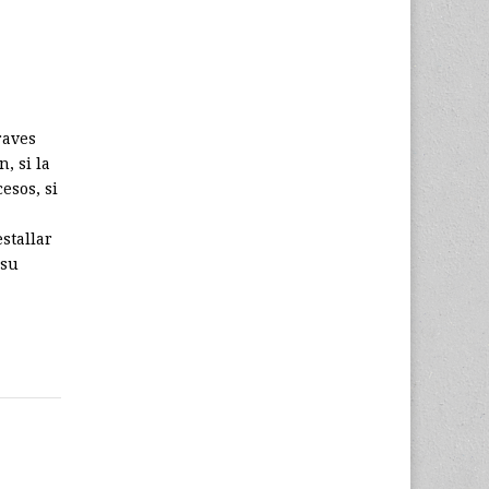
raves
, si la
esos, si
stallar
 su