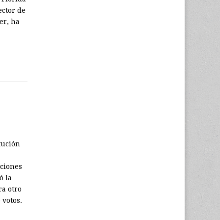
ector de
er, ha
tución
aciones
ó la
ra otro
 votos.