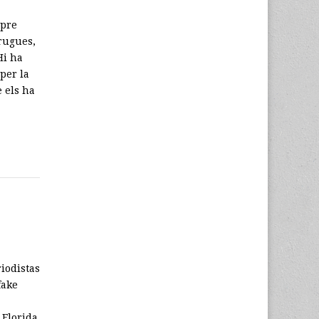
mpre
rrugues,
Hi ha
per la
 els ha
iodistas
fake
 Florida