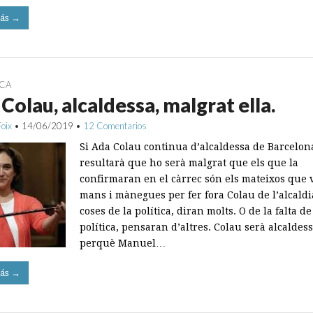
ás →
ICA
Colau, alcaldessa, malgrat ella.
Foix
•
14/06/2019
•
12 Comentarios
Si Ada Colau continua d’alcaldessa de Barcelon
resultarà que ho serà malgrat que els que la
confirmaran en el càrrec són els mateixos que 
mans i mànegues per fer fora Colau de l’alcaldi
coses de la política, diran molts. O de la falta de
política, pensaran d’altres. Colau serà alcaldes
perquè Manuel…
ás →