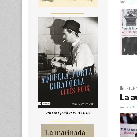
por
Lluís 
__________________
INTER
La a
por
Lluís 
PREMI JOSEP PLA 2016
__________________