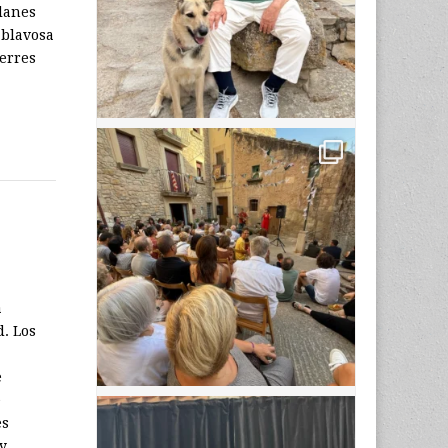
planes
 blavosa
Terres
a
d. Los
e
e
es
 y…