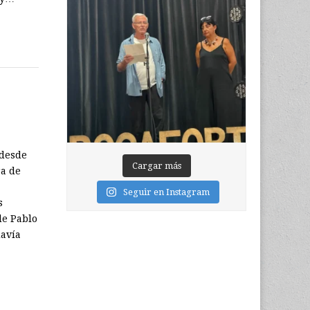
 desde
Cargar más
ra de
Seguir en Instagram
s
de Pablo
davía