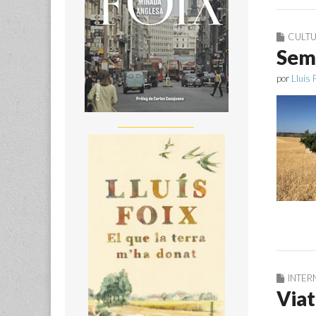
CULT
Semb
por
Lluís 
__________________
INTER
Viat