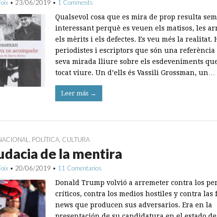
Foix
•
23/06/2019
•
1 Comments
Qualsevol cosa que es mira de prop resulta se
interessant perquè es veuen els matisos, les a
els mèrits i els defectes. Es veu més la realitat. 
periodistes i escriptors que són una referència 
seva mirada lliure sobre els esdeveniments que
tocat viure. Un d’ells és Vassili Grossman, un…
Leer más →
NACIONAL
,
POLÍTICA
,
CULTURA
udacia de la mentira
Foix
•
20/06/2019
•
11 Comentarios
Donald Trump volvió a arremeter contra los per
críticos, contra los medios hostiles y contra las 
news que producen sus adversarios. Era en la
presentación de su candidatura en el estado de