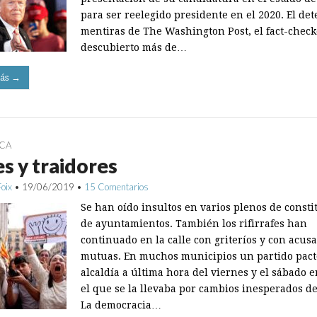
para ser reelegido presidente en el 2020. El det
mentiras de The Washington Post, el fact-check
descubierto más de…
ás →
ICA
es y traidores
Foix
•
19/06/2019
•
15 Comentarios
Se han oído insultos en varios plenos de consti
de ayuntamientos. También los rifirrafes han
continuado en la calle con griteríos y con acus
mutuas. En muchos mu­nicipios un partido pact
alcaldía a última hora del viernes y el sábado e
el que se la llevaba por cambios inesperados de
La democracia…