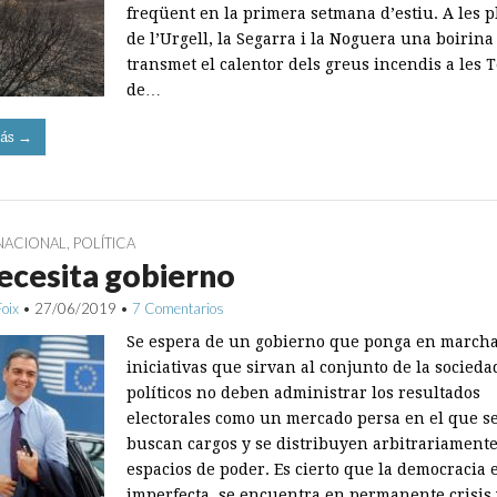
freqüent en la primera setmana d’estiu. A les 
de l’Urgell, la Segarra i la Noguera una boirina
transmet el calentor dels greus incendis a les 
de…
ás →
NACIONAL
,
POLÍTICA
ecesita gobierno
Foix
•
27/06/2019
•
7 Comentarios
Se espera de un gobierno que ponga en march
iniciativas que sirvan al conjunto de la socieda
políticos no deben administrar los resultados
electorales como un mercado persa en el que s
buscan cargos y se distribuyen arbitrariament
espacios de poder. Es cierto que la democracia 
imperfecta, se encuentra en permanente crisis