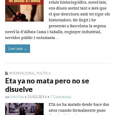
relats historiogràfics, novel·lats,
ens diuen sovint tant o més que
el que descriuen amb tot rigor els
historiadors. He llegit i he
presentat a Barcelona la segona
novel·la d’Alfons Cama i Saballs, enginyer industrial,
servidor públic i entusiasta…
Leer más →
INTERNACIONAL
,
POLÍTICA
Eta ya no mata pero no se
disuelve
por
Lluís Foix
•
21/02/2014
•
7 Comentarios
ETA no ha matado desde hace dos
años cuando formalmente puso