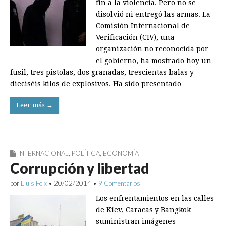
fin a la violencia. Pero no se
disolvió ni entregó las armas. La
Comisión Internacional de
Verificación (CIV), una
organización no reconocida por
el gobierno, ha mostrado hoy un
fusil, tres pistolas, dos granadas, trescientas balas y
dieciséis kilos de explosivos. Ha sido presentado…
Leer más →
INTERNACIONAL
,
POLÍTICA
,
ECONOMÍA
Corrupción y libertad
por
Lluís Foix
•
20/02/2014
•
9 Comentarios
Los enfrentamientos en las calles
de Kíev, Caracas y Bangkok
suministran imágenes