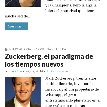
y la Champions. Pero la Liga la
lidera el gran rival que tiene
mucha sed de…
Leer más →
INTERNACIONAL
,
ECONOMÍA
,
CULTURA
Zuckerberg, el paradigma de
los tiempos nuevos
por
Lluís Foix
•
24/02/2014
•
13 Comentarios
Mark Zuckerberg, treinta años,
multimillonario, inventor de
Facebook y ahora propietario de
Whatsapp, el gran
entretenimiento planetario en el
que grabamos nuestras