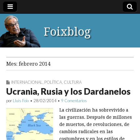
Foixblog
Mes:
febrero 2014
INTERNACIONAL
,
POLÍTICA
,
CULTURA
Ucrania, Rusia y los Dardanelos
por
Lluís Foix
•
28/02/2014
•
9 Comentarios
La civilización ha sobrevivido a
las guerras. Después de millones
de muertos, de revoluciones, de
cambios radicales en las
costumbres y en los estilos de