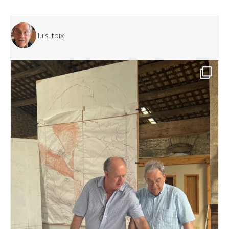
lluis_foix