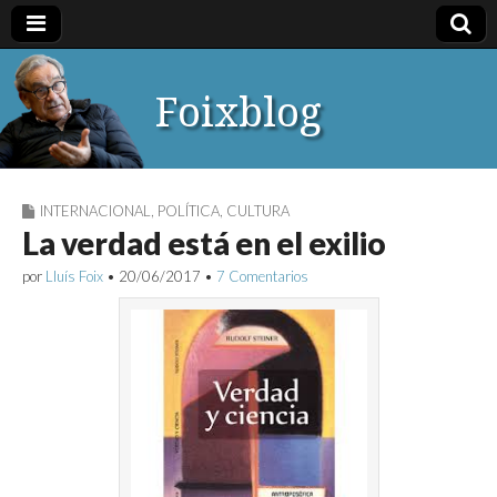
Foixblog
INTERNACIONAL
,
POLÍTICA
,
CULTURA
La verdad está en el exilio
por
Lluís Foix
•
20/06/2017
•
7 Comentarios