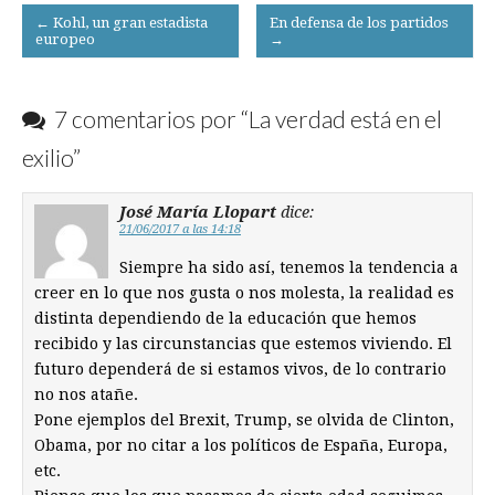
Post
← Kohl, un gran estadista
En defensa de los partidos
europeo
→
navigation
7 comentarios por “
La verdad está en el
exilio
”
José María Llopart
dice:
21/06/2017 a las 14:18
Siempre ha sido así, tenemos la tendencia a
creer en lo que nos gusta o nos molesta, la realidad es
distinta dependiendo de la educación que hemos
recibido y las circunstancias que estemos viviendo. El
futuro dependerá de si estamos vivos, de lo contrario
no nos atañe.
Pone ejemplos del Brexit, Trump, se olvida de Clinton,
Obama, por no citar a los políticos de España, Europa,
etc.