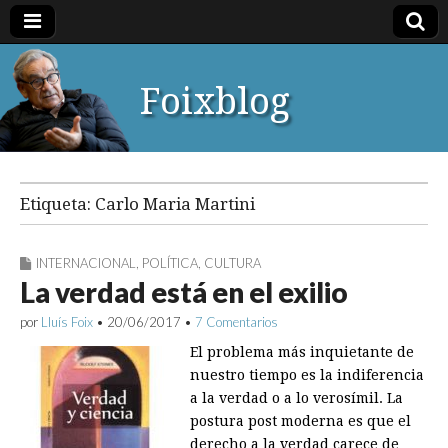
Foixblog
Etiqueta:
Carlo Maria Martini
INTERNACIONAL
,
POLÍTICA
,
CULTURA
La verdad está en el exilio
por
Lluís Foix
•
20/06/2017
•
7 Comentarios
El problema más inquietante de
nuestro tiempo es la indiferencia
a la verdad o a lo verosímil. La
postura post moderna es que el
derecho a la verdad carece de