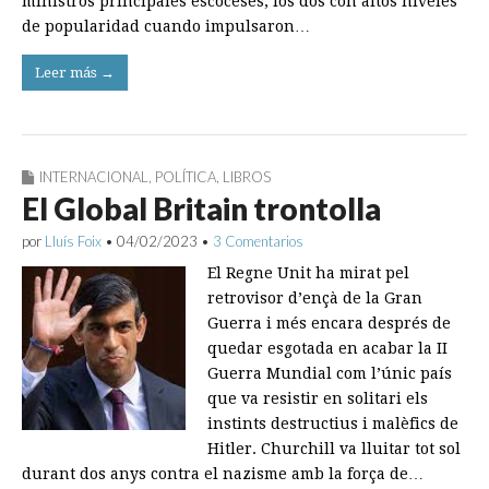
ministros principales escoceses, los dos con altos ni­veles
de popularidad cuando im­pulsaron…
Leer más →
INTERNACIONAL
,
POLÍTICA
,
LIBROS
El Global Britain trontolla
por
Lluís Foix
•
04/02/2023
•
3 Comentarios
El Regne Unit ha mirat pel
retrovisor d’ençà de la Gran
Guerra i més encara després de
quedar esgotada en acabar la II
Guerra Mundial com l’únic país
que va resistir en solitari els
instints destructius i malèfics de
Hitler. Churchill va lluitar tot sol
durant dos anys contra el nazisme amb la força de…