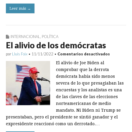
Leer más →
INTERNACIONAL
,
POLÍTICA
El alivio de los demócratas
en
por
Lluís Foix
•
11/11/2022
•
Comentarios desactivados
El
El alivio de Joe Biden al
alivio
de
comprobar que la derrota
los
demócrata había sido menos
demócrata
severa de lo que presagiaban las
encuestas y los analistas es una
de las claves de las elecciones
norteamericanas de medio
mandato. Ni Biden ni Trump se
presentaban, pero el presidente se sintió ganador y el
expresidente reaccionó como un derrotado.…