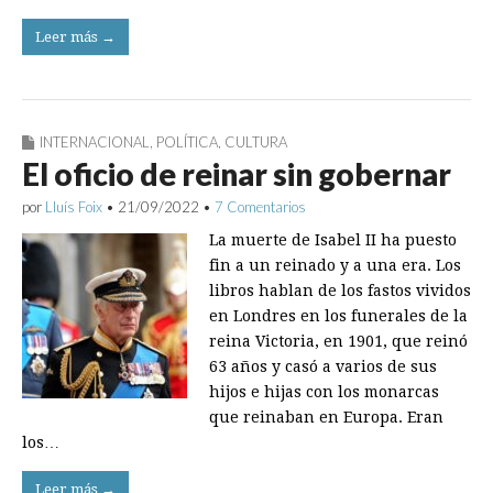
Leer más →
INTERNACIONAL
,
POLÍTICA
,
CULTURA
El oficio de reinar sin gobernar
por
Lluís Foix
•
21/09/2022
•
7 Comentarios
La muerte de Isabel II ha puesto
fin a un reinado y a una era. Los
libros hablan de los fastos vividos
en Londres en los funerales de la
reina Victoria, en 1901, que reinó
63 años y casó a varios de sus
hijos e hijas con los monarcas
que reinaban en Europa. Eran
los…
Leer más →