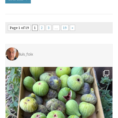
Page 1 of 19
1
2
3
…
19
»
lluis_foix