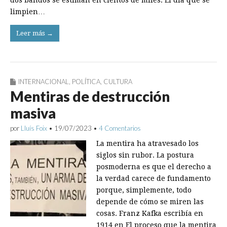
dos bandos se estiman en cientos de miles. El día que se
limpien…
Leer más →
INTERNACIONAL
,
POLÍTICA
,
CULTURA
Mentiras de destrucción
masiva
por
Lluís Foix
•
19/07/2023
•
4 Comentarios
La mentira ha atravesado los
siglos sin rubor. La postura
posmoderna es que el derecho a
la verdad carece de fundamento
porque, simplemente, todo
depende de cómo se miren las
cosas. Franz Kafka escribía en
1914 en El proceso que la mentira