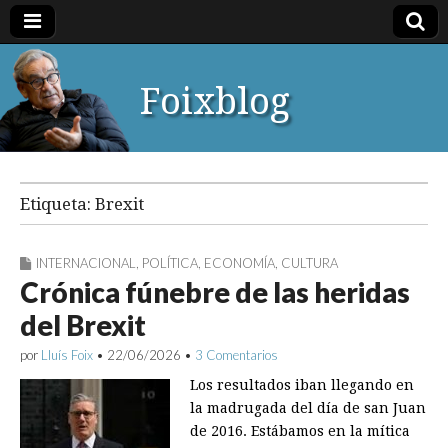
Foixblog
Etiqueta:
Brexit
INTERNACIONAL
,
POLÍTICA
,
ECONOMÍA
,
CULTURA
Crónica fúnebre de las heridas
del Brexit
por
Lluís Foix
•
22/06/2026
•
3 Comentarios
Los resultados iban llegando en
la madrugada del día de san Juan
de 2016. Estábamos en la mítica