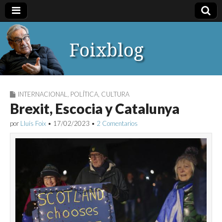
Foixblog
INTERNACIONAL
,
POLÍTICA
,
CULTURA
Brexit, Escocia y Catalunya
por
Lluís Foix
•
17/02/2023
•
2 Comentarios