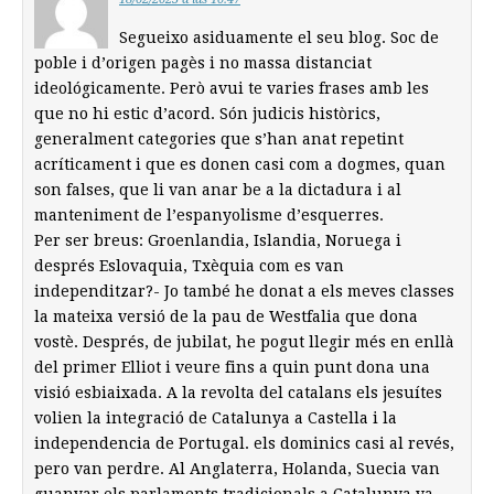
Segueixo asiduamente el seu blog. Soc de
poble i d’origen pagès i no massa distanciat
ideológicamente. Però avui te varies frases amb les
que no hi estic d’acord. Són judicis històrics,
generalment categories que s’han anat repetint
acríticament i que es donen casi com a dogmes, quan
son falses, que li van anar be a la dictadura i al
manteniment de l’espanyolisme d’esquerres.
Per ser breus: Groenlandia, Islandia, Noruega i
després Eslovaquia, Txèquia com es van
independitzar?- Jo també he donat a els meves classes
la mateixa versió de la pau de Westfalia que dona
vostè. Després, de jubilat, he pogut llegir més en enllà
del primer Elliot i veure fins a quin punt dona una
visió esbiaixada. A la revolta del catalans els jesuítes
volien la integració de Catalunya a Castella i la
independencia de Portugal. els dominics casi al revés,
pero van perdre. Al Anglaterra, Holanda, Suecia van