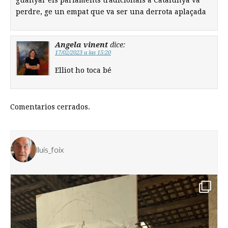
guanyar els parlaments tradicionals a Catalunya va
perdre, ge un empat que va ser una derrota aplaçada
Angela vinent
dice:
17/02/2023 a las 15:20
Elliot ho toca bé
Comentarios cerrados.
lluis_foix