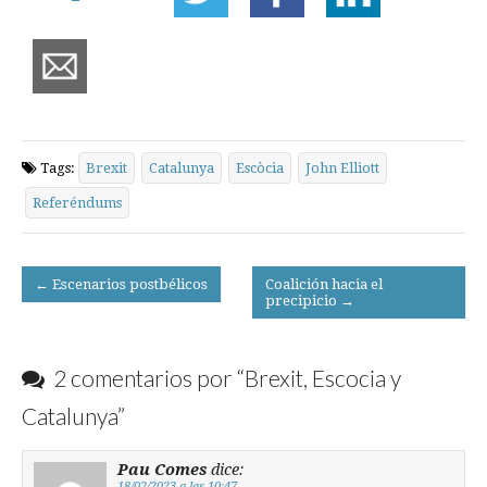
Tags:
Brexit
Catalunya
Escòcia
John Elliott
Referéndums
Post
← Escenarios postbélicos
Coalición hacia el
precipicio →
navigation
2 comentarios por “
Brexit, Escocia y
Catalunya
”
Pau Comes
dice:
18/02/2023 a las 10:47