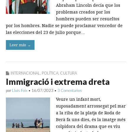
Abraham Lincoln decía que los
problemas creados por los
hombres pueden ser resueltos
por los hombres. Nadie se puede proclamar vencedor de
las elecciones del 23 de julio porque…
Leer más →
INTERNACIONAL
,
POLÍTICA
,
CULTURA
Immigració i extrema dreta
por
Lluís Foix
•
16/07/2023
•
3 Comentarios
Veure un infant mort,
suposadament arrossegat pel mar
a la riba de la platja de Roda de
Berà fa uns dies, és la imatge més
colpidora del drama que es viu