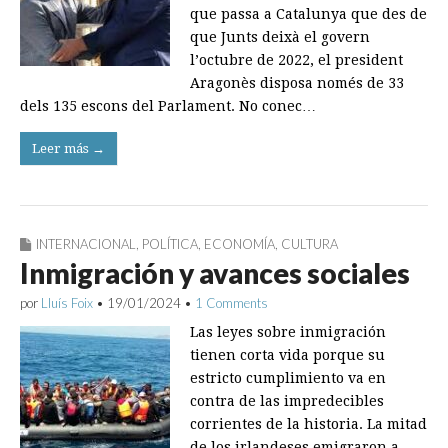
que passa a Catalunya que des de
que Junts deixà el govern
l’octubre de 2022, el president
Aragonès disposa només de 33
dels 135 escons del Parlament. No conec…
Leer más →
INTERNACIONAL
,
POLÍTICA
,
ECONOMÍA
,
CULTURA
Inmigración y avances sociales
por
Lluís Foix
•
19/01/2024
•
1 Comments
Las leyes sobre inmigración
tienen corta vida porque su
estricto cumplimiento va en
contra de las impredecibles
corrientes de la historia. La mitad
de los irlandeses emigraron a