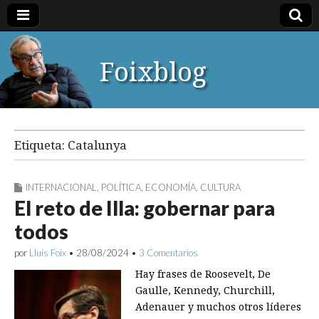
Foixblog
Etiqueta:
Catalunya
INTERNACIONAL
,
POLÍTICA
,
ECONOMÍA
,
CULTURA
El reto de Illa: gobernar para
todos
por
Lluís Foix
•
28/08/2024
•
3 Comentarios
Hay frases de Roosevelt, De
Gaulle, Kennedy, Churchill,
Adenauer y muchos otros líderes