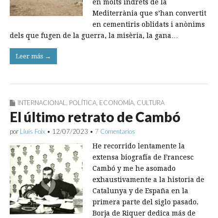
en molts indrets de la
Mediterrània que s’han convertit
en cementiris oblidats i anònims
dels que fugen de la guerra, la misèria, la gana…
Leer más →
INTERNACIONAL
,
POLÍTICA
,
ECONOMÍA
,
CULTURA
El último retrato de Cambó
por
Lluís Foix
•
12/07/2023
•
7 Comentarios
He recorrido lentamente la
extensa biografía de Francesc
Cambó y me he asomado
exhaustivamente a la historia de
Catalunya y de España en la
primera parte del siglo pasado.
Borja de Riquer dedica más de