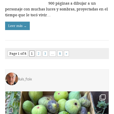
900 páginas a dibujar a un
personaje con muchas luces y sombras, proyectadas en el
tiempo que le tocó vivir…
Leer más →
Page 1 of 8
1
2
3
…
8
»
lluis_foix