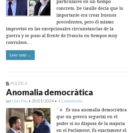
particulares en un tiempo
concreto. De Gaulle decía que lo
importante era crear buenos
precedentes, pero él mismo
improvisó en las excepcionales circunstancias de la
guerra y se puso al frente de Francia en tiempos muy
convulsos.…
Leer más →
POLÍTICA
Anomalia democràtica
por
Lluís Foix
•
20/01/2024
•
4 Comentarios
´ e És una anomalia democràtica
que un govern segueixi en el
poder si no disposa de la majoria
en el Parlament. És exactament el