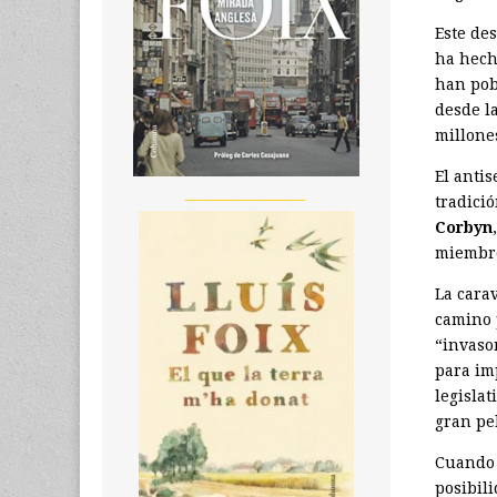
Este de
ha hech
han pob
desde la
millone
El anti
__________________
tradició
Corbyn
miembro
La cara
camino 
“invaso
para im
legisla
gran pel
Cuando 
posibi­l