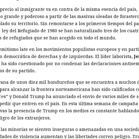
sprecio al inmigrante va en contra de la misma esencia del país,
o grande y poderoso a partir de las masivas oleadas de foraster
lado su territorio. Sin remontarse a los primeros tiempos del pa
 ley del Refugiado de 1980 se han naturalizado tres de los cuatr
s de refugiados que se han acogido en todo el mundo.
semitismo late en los movimientos populistas europeos y en part
n democrática de derechas y de izquierdas. El líder laborista,
J
, ha sido cuestionado por no condenar las declaraciones antisem
s de su partido.
vana de unos diez mil hondureños que se encuentra a muchos d
para alcanzar la frontera norteamericana han sido calificados 
res” y Donald Trump ha anunciado el envío de varios miles de 
pedir que entren en el país. En esta última semana de campaña 
tivas la presencia de Trump en los medios es constante hablando
igro de los extranjeros.
las minorías se sienten inseguras o amenazadas en una socieda
idades de violencia aumentan y las liber­tades corren peligro. T