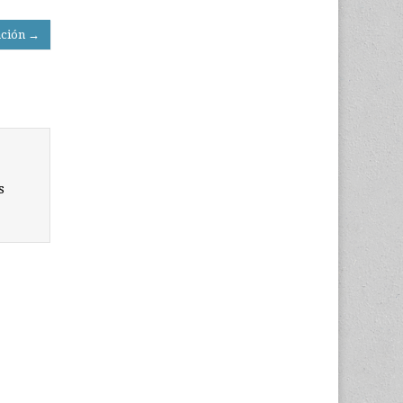
ación →
s