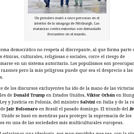
Un pistolero mató a once personas en el
interior de la sinagoga de Pittsburgh. Las
matanzas contra minorías son demasiado
frecuentes en el mundo.
stema democrático no respeta al discrepante, al que forma parte 
 étnicas, culturales, religiosas o sociales, corre el riesgo de
rmarse en un sistema autoritario. Los populismos son preocupa
razones pero la más peligrosa puede que sea el desprecio a las
s.
e de los discursos excluyentes ha ido de la mano de las victoria
ales de
Donald Trump
en Estados Unidos,
Viktor Orbán
en Hungr
Ley y Justicia en Polonia, del ministro
Salvini
en Italia y de la 
a de
Jair Bolsonaro
en Brasil el pasado domingo. El triunfo del
Br
o Unido se basó en mentiras para proteger la supremacía de los
cos en una de las sociedades más multiculturales europeas.
il relacionar una ideología, por muy xenófoba que sea, con la vi