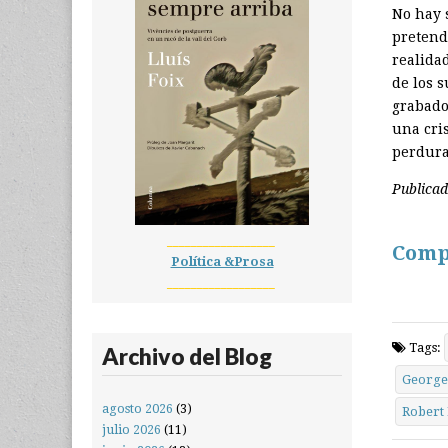
No hay 
pretend
realida
de los 
grabado
una cri
perdura 
Publica
__________________
Comp
Política &Prosa
__________________
Tags:
Archivo del Blog
George
agosto 2026
(3)
Robert
julio 2026
(11)