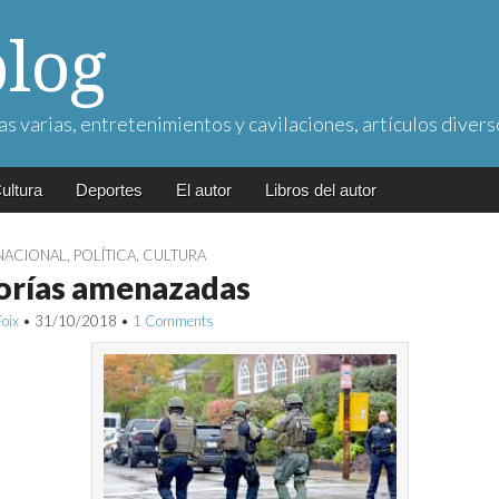
blog
as varias, entretenimientos y cavilaciones, artículos divers
ultura
Deportes
El autor
Libros del autor
NACIONAL
,
POLÍTICA
,
CULTURA
orías amenazadas
Foix
•
31/10/2018
•
1 Comments