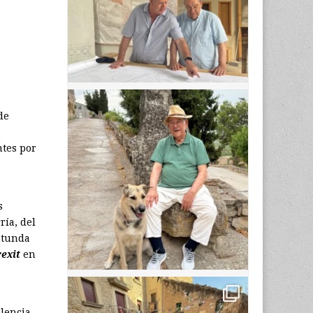
de
ntes por
s
ía, del
rotunda
exit
en
olencia