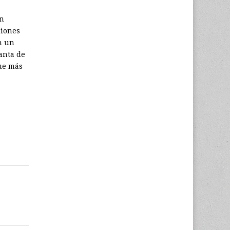
on
siones
n un
anta de
que más