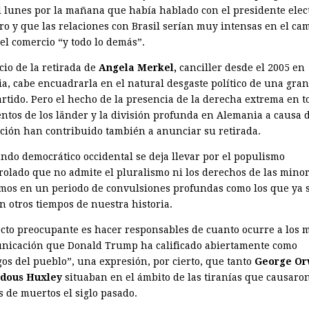
el lunes por la mañana que había hablado con el presidente elec
ro y que las re­laciones con Brasil serían muy intensas en el ca
 el comercio “y todo lo ­demás”.
cio de la retirada de
Angela Merkel,
canciller desde el 2005 en
a, cabe encuadrarla en el natural desgaste político de una gran
artido. Pero el hecho de la presencia de la derecha extrema en t
ntos de los länder y la división profunda en Alemania a causa d
ción han contribuido también a anunciar su retirada.
undo democrático occidental se deja llevar por el populismo
rolado que no admite el pluralismo ni los derechos de las minor
mos en un periodo de convulsiones profundas como los que ya 
n otros tiempos de nuestra historia.
cto preocupante es hacer responsables de cuanto ocurre a los 
nicación que Donald Trump ha calificado abiertamente como
os del pueblo”, una expresión, por cierto, que tanto
George Or
ldous Huxley
situaban en el ámbito de las tiranías que causaron
s de muertos el siglo pasado.