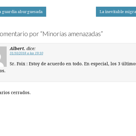
a guardia aburguesada
La inevitable migr
on
omentario por “
Minorías amenazadas
”
Albert.
dice:
31/10/2018 a las 19:10
Sr. Foix : Estoy de acuerdo en todo. En especial, los 3 último
os.
rios cerrados.