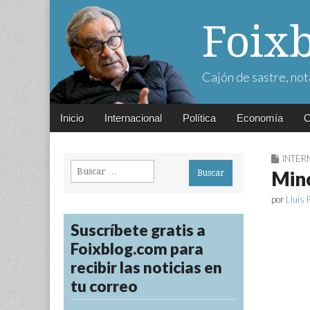
Foix
Cajón de sastre, not
Main
Skip
Inicio
Internacional
Política
Economía
C
menu
to
content
INTER
Buscar:
Min
por
Lluís 
Suscríbete gratis a
Foixblog.com para
recibir las noticias en
tu correo