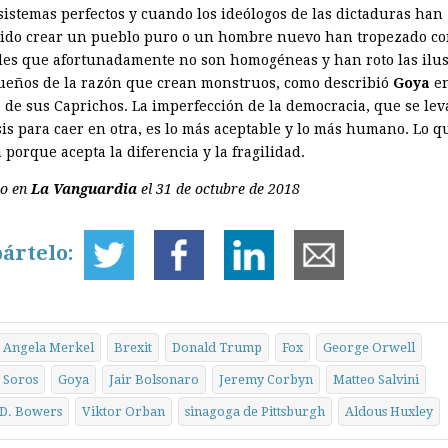
sistemas perfectos y cuando los ideólogos de las dictaduras han
ido crear un pueblo puro o un hombre nuevo han tropezado c
des que afortunadamente no son homogéneas y han roto las ilu
sueños de la razón que crean monstruos, como describió
Goya
e
 de sus Caprichos. La imperfección de la democracia, que se lev
sis para caer en otra, es lo más aceptable y lo más humano. Lo 
porque acepta la diferencia y la fragilidad.
do en
La Vanguardia
el 31 de octubre de 2018
ártelo:
Angela Merkel
Brexit
Donald Trump
Fox
George Orwell
 Soros
Goya
Jair Bolsonaro
Jeremy Corbyn
Matteo Salvini
 D. Bowers
Viktor Orban
sinagoga de Pittsburgh
­Aldous Huxley