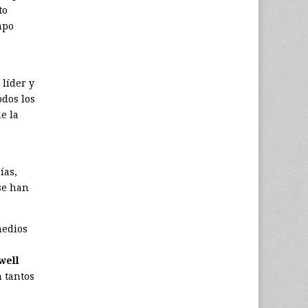
to
mpo
 líder y
odos los
e la
ías,
se han
medios
well
 tantos