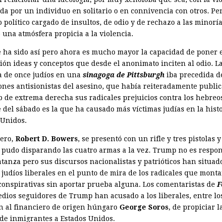
ada por un individuo en solitario o en connivencia con otros. Pe
 político cargado de insultos, de odio y de rechazo a las minorí
 una atmósfera propicia a la violencia.
 ha sido así pero ahora es mucho mayor la capacidad de poner 
ción ideas y conceptos que desde el anonimato inciten al odio. L
 de once judíos en una
sinagoga de Pittsburgh
iba precedida d
ones antisionistas del asesino, que había reiteradamente publi
 de extrema derecha sus radicales prejuicios contra los hebreos
 del sábado es la que ha causado más víctimas judías en la hist
 Unidos.
lero,
Robert D. Bowers
, se presentó con un rifle y tres pistolas 
 pudo disparando las cuatro armas a la vez. Trump no es respo
atanza pero sus discursos nacionalistas y patrióticos han situad
judíos liberales en el punto de mira de los radicales que mont
 conspirativas sin aportar prueba alguna. Los comentaristas de
F
edios seguidores de Trump han acusado a los liberales, entre lo
n al financiero de origen húngaro
George Soros
, de propiciar l
 de inmigrantes a Estados Unidos.