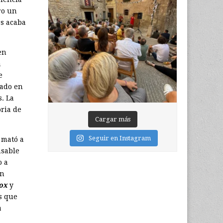
ro un
as acaba
en
a
e
cado en
. La
oria de
Cargar más
Seguir en Instagram
y mató a
nsable
o a
an
ox
y
s que
a