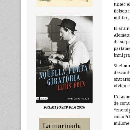
tuiteó 
Bolsona
__________________
militar,
El anun
Alemani
de su p
parlame
inmigra
Si el m
descont
entrare
vivido e
Un aspe
de comu
PREMI JOSEP PLA 2016
“enemig
__________________
como
­A
millone