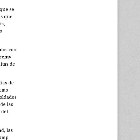
 que se
os que
ís,
o
idos con
eremy
itas de
ías de
como
soldados
de las
 del
d, las
rump