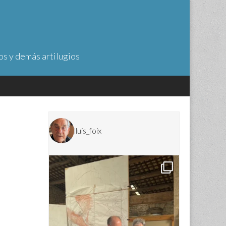
os y demás artilugios
lluis_foix