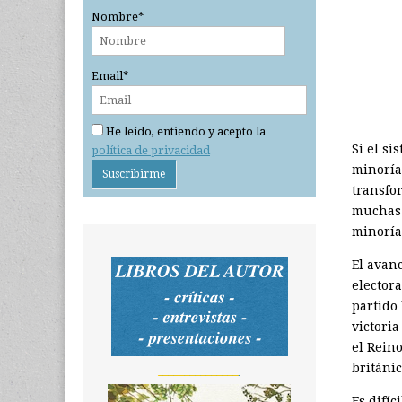
Nombre*
Email*
He leído, entiendo y acepto la
Si el si
política de privacidad
minorías
transfo
muchas 
minoría
El avanc
elector
partido 
victori
el Rein
británi
_______________
Es difíc