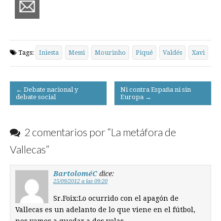
Tags:
Iniesta
Messi
Mourinho
Piqué
Valdés
Xavi
Post
← Debate nacional y
Ni contra España ni sin
debate social
Europa →
navigation
2 comentarios por “
La metáfora de
Vallecas
”
BartoloméC
dice:
25/09/2012 a las 09:20
Sr.Foix:Lo ocurrido con el apagón de
Vallecas es un adelanto de lo que viene en el fútbol,