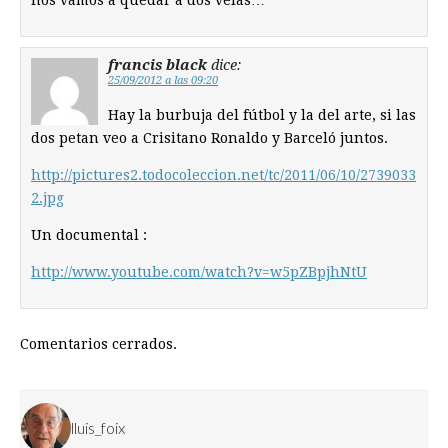
nos vamos a quedar a dos velas…
francis black
dice:
25/09/2012 a las 09:20
Hay la burbuja del fútbol y la del arte, si las
dos petan veo a Crisitano Ronaldo y Barceló juntos.
http://pictures2.todocoleccion.net/tc/2011/06/10/2739033
2.jpg
Un documental :
http://www.youtube.com/watch?v=w5pZBpjhNtU
Comentarios cerrados.
lluis_foix