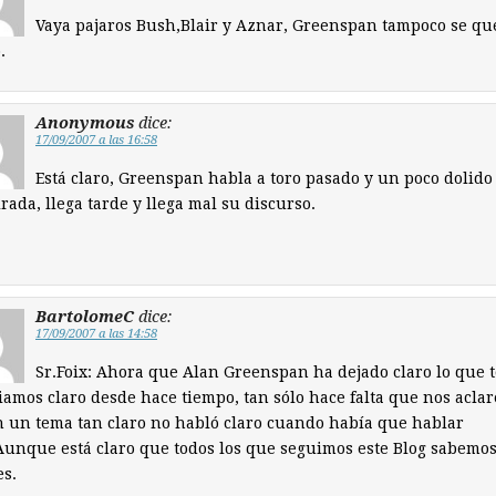
Vaya pajaros Bush,Blair y Aznar, Greenspan tampoco se qu
.
Anonymous
dice:
17/09/2007 a las 16:58
Está claro, Greenspan habla a toro pasado y un poco dolido
irada, llega tarde y llega mal su discurso.
BartolomeC
dice:
17/09/2007 a las 14:58
Sr.Foix: Ahora que Alan Greenspan ha dejado claro lo que 
iamos claro desde hace tiempo, tan sólo hace falta que nos aclar
 un tema tan claro no habló claro cuando había que hablar
Aunque está claro que todos los que seguimos este Blog sabemos
s.