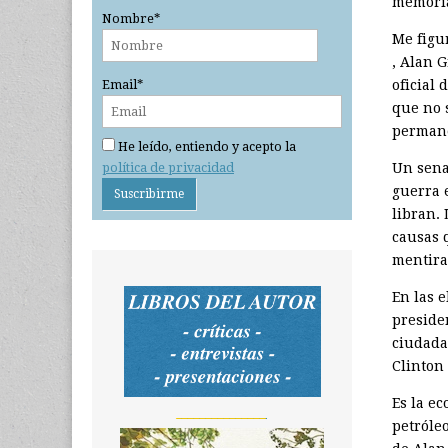
memoria
Nombre*
Me figu
, Alan 
oficial
Email*
que no 
permane
He leído, entiendo y acepto la
política de privacidad
Un senad
guerra e
libran.
causas 
mentira
En las e
presiden
ciudada
Clinton 
Es la ec
_______________
petróle