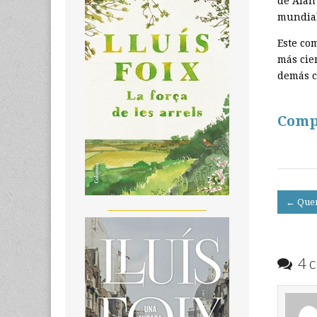
de Alan
mundial
Este co
más cie
demás c
Comp
Post
← Quem
_______________________
navigati
4 c