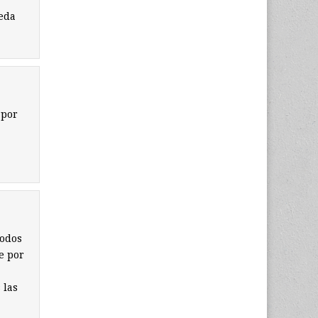
eda
 por
todos
e por
 las