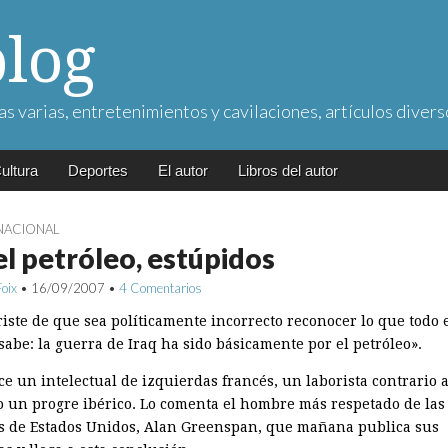
blog
as varias, entretenimientos y cavilaciones, artículos divers
ultura
Deportes
El autor
Libros del autor
NACIONAL
el petróleo, estúpidos
Foix
•
16/09/2007
•
4 Comentarios
riste de que sea políticamente incorrecto reconocer lo que todo 
abe: la guerra de Iraq ha sido básicamente por el petróleo».
ce un intelectual de izquierdas francés, un laborista contrario a
o un progre ibérico. Lo comenta el hombre más respetado de las
s de Estados Unidos, Alan Greenspan, que mañana publica sus