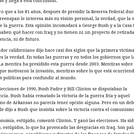
s y llega a esta conclusión.
ro que a los 81 años, después de presidir la Reserva Federal dur
Greenspan le interesa más su visión personal, la verdad, que la 
 de la guerra. Esta opinión incomodará a George Bush y a la Casa
saben qué hacer con Iraq y no tienen ni un proyecto de retirada
ncia, ni de futuro.
or californiano dijo hace casi dos siglos que la primera víctima
s la verdad. En todas las guerras y en todos los gobiernos que l
 La mentira ha presidido esta guerra desde 2003. Mentiras sobre 
que motivaron la invasión, mentiras sobre lo que está ocurriend
s políticas para confundir al mundo.
lecciones de 1990, Bush Padre y Bill Clinton se disputaban la
cia. Bush había rematado la victoria de la guerra fría y aquel
no de Arkansas no parecía tener opción alguna. Pero en un deb
le dijo a Bush que insistía sobre la victoria contra el comunismo
onomía, estúpido, comentó Clinton. Y ganó las elecciones. Ha sid
o, estúpidos, lo que ha provocado las desgracias en Iraq. Son pa