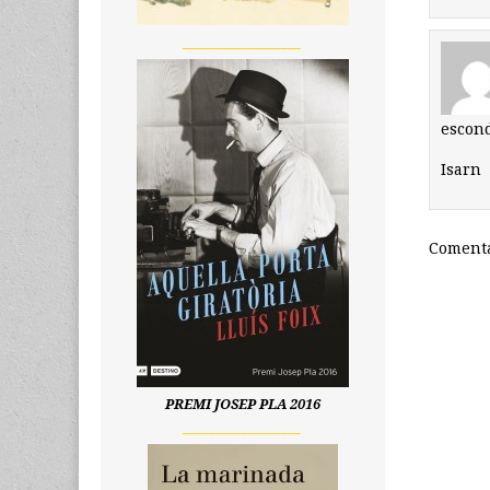
__________________
escon
Isarn
Comenta
PREMI JOSEP PLA 2016
__________________