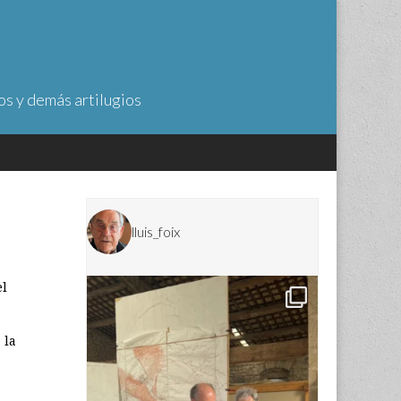
os y demás artilugios
lluis_foix
el
 la