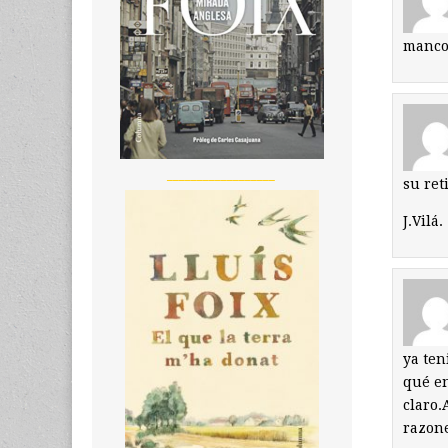
manco
__________________
su ret
J.Vilá.
ya ten
qué en
claro.
razone