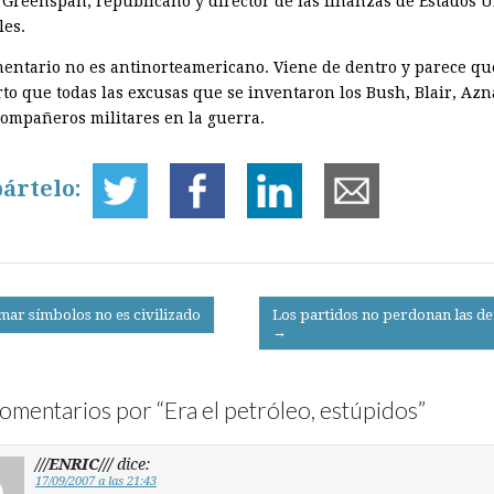
 Greenspan, republicano y director de las finanzas de Estados U
es.
mentario no es antinorteamericano. Viene de dentro y parece qu
rto que todas las excusas que se inventaron los Bush, Blair, Azn
ompañeros militares en la guerra.
ártelo:
ar símbolos no es civilizado
Los partidos no perdonan las de
→
on
omentarios por “
Era el petróleo, estúpidos
”
///ENRIC///
dice:
17/09/2007 a las 21:43