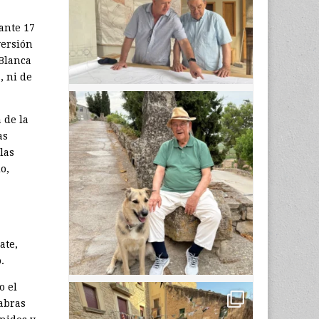
ante 17
versión
 Blanca
, ni de
 de la
as
las
o,
ate,
.
o el
labras