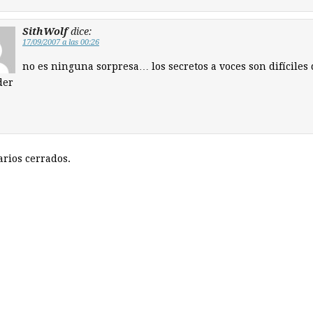
SithWolf
dice:
17/09/2007 a las 00:26
no es ninguna sorpresa… los secretos a voces son difíciles 
der
rios cerrados.