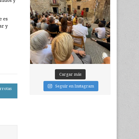
nidos y
e es
ar y
Cargar más
Seguir en Instagram
rrotas