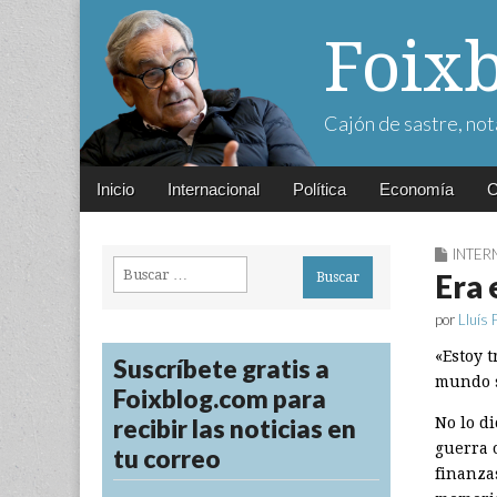
Foix
Cajón de sastre, not
Main
Skip
Inicio
Internacional
Política
Economía
C
menu
to
content
INTER
Buscar:
Era 
por
Lluís 
«Estoy t
Suscríbete gratis a
mundo s
Foixblog.com para
recibir las noticias en
No lo di
guerra 
tu correo
finanza