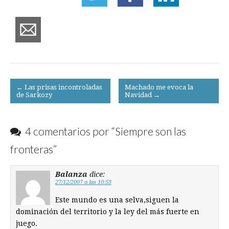
Post
← Las prisas incontroladas
Machado me evoca la
de Sarkozy
Navidad →
navigation
4 comentarios por “
Siempre son las
fronteras
”
Balanza
dice:
27/12/2007 a las 10:53
Este mundo es una selva,siguen la
dominación del territorio y la ley del más fuerte en
juego.