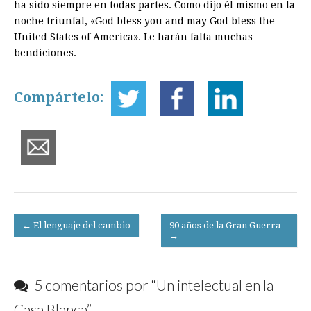
ha sido siempre en todas partes. Como dijo él mismo en la
noche triunfal, «God bless you and may God bless the
United States of America». Le harán falta muchas
bendiciones.
Compártelo:
Post
← El lenguaje del cambio
90 años de la Gran Guerra
→
navigation
5 comentarios por “
Un intelectual en la
Casa Blanca
”