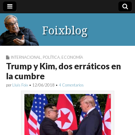
Foixblog
INTERNACIONAL
,
POLÍTICA
,
ECONOMÍA
Trump y Kim, dos erráticos en
la cumbre
por
Lluís Foix
•
12/06/2018
•
4 Comentarios