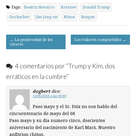
Tags:
Beatriz Navarro
Breznev
Donald Trump
Gorbachev
Jim Jong-un
Nixon
Reagan
Post
← La generositat de les
Los valores compartidos →
cireres
navigation
4 comentarios por “
Trump y Kim, dos
erráticos en la cumbre
”
dogbert
dice:
13/06/2018 a las 00:03
Paso mayo y el Sr. Foix no nos hablo del
cincuentenario de mayo del 68
Paso mayo y su dia numero cinco, doscientos
aniversario del nacimiento de Karl Marx. Nuestro
anfitrion chiton.