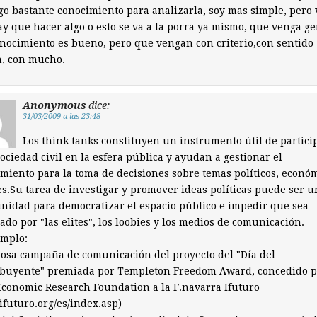
go bastante conocimiento para analizarla, soy mas simple, pero 
y que hacer algo o esto se va a la porra ya mismo, que venga ge
nocimiento es bueno, pero que vengan con criterio,con sentido
, con mucho.
Anonymous
dice:
31/03/2009 a las 23:48
Los think tanks constituyen un instrumento útil de partici
sociedad civil en la esfera pública y ayudan a gestionar el
miento para la toma de decisiones sobre temas políticos, econó
es.Su tarea de investigar y promover ideas políticas puede ser u
nidad para democratizar el espacio público e impedir que sea
do por "las elites", los loobies y los medios de comunicación.
emplo:
tosa campaña de comunicación del proyecto del "Día del
ibuyente" premiada por Templeton Freedom Award, concedido p
Economic Research Foundation a la F.navarra Ifuturo
futuro.org/es/index.asp)