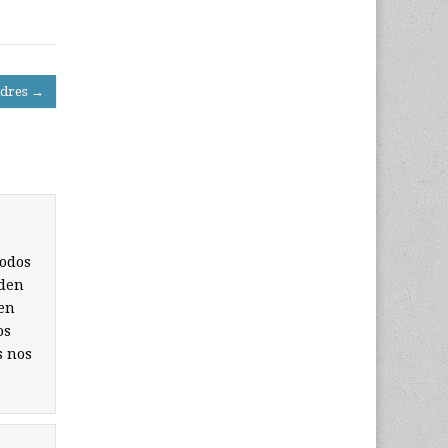
ndres →
todos
nden
 en
os
s nos