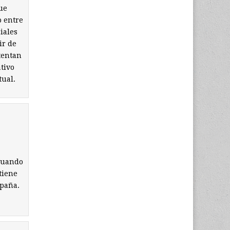
ue
o entre
iales
ir de
tentan
tivo
tual.
 cuando
 tiene
spaña.