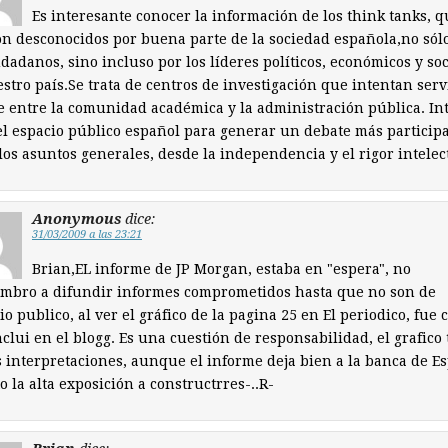
Es interesante conocer la información de los think tanks, q
n desconocidos por buena parte de la sociedad española,no sól
udadanos, sino incluso por los líderes políticos, económicos y soc
stro país.Se trata de centros de investigación que intentan serv
 entre la comunidad académica y la administración pública. In
el espacio público español para generar un debate más participa
los asuntos generales, desde la independencia y el rigor intelec
Anonymous
dice:
31/03/2009 a las 23:21
Brian,EL informe de JP Morgan, estaba en "espera", no
umbro a difundir informes comprometidos hasta que no son de
o publico, al ver el gráfico de la pagina 25 en El periodico, fue
inclui en el blogg. Es una cuestión de responsabilidad, el grafico
s interpretaciones, aunque el informe deja bien a la banca de E
o la alta exposición a constructrres-..R-