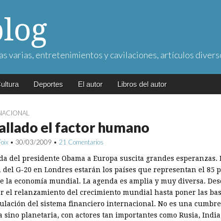
blog
as varias, entretenimientos y cavilaciones, artículos divers
ultura
Deportes
El autor
Libros del autor
NACIONAL
allado el factor humano
Foix
•
30/03/2009
•
21 Comentarios
ada del presidente Obama a Europa suscita grandes esperanzas. 
 del G-20 en Londres estarán los países que representan el 85 
de la economía mundial. La agenda es amplia y muy diversa. De
r el relanzamiento del crecimiento mundial hasta poner las ba
ulación del sistema financiero internacional. No es una cumbre
a sino planetaria, con actores tan importantes como Rusia, India