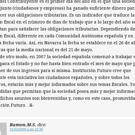
 del Contribuyente es el primer día del año en el que una socie
junto (ciudadanos y empresas) ha ganado suficiente dinero par
acer sus obligaciones tributarias. Es un indicador que traduce la
n fiscal en el número de días de trabajo que a lo largo del año s
tan para satisfacer las obligaciones tributarias. Dependiendo de
n fiscal, diferente en cada Comunidad Autónoma española y en
la fecha varía. Así, en Navarra la fecha se establece en el 26 de ab
as que la media nacional es del 21 de mayo.
de otro modo, en 2007 la sociedad española comenzó a trabajar e
para el Estado y no fue hasta bien entrado el mes de mayo que
er de sus ingresos para sí misma. Institución Futuro cree que
te esta iniciativa los ciudadanos españoles, y sobre todos los
os, estarán más y mejor informados sobre sus temas fiscales. T
didas que permitan que la sociedad posea más y mejor informa
dichos asuntos son bienvenidas y, como en este caso, promovida
tución Futuro…R-
Ramon.M.S.
dice:
31/03/2009 a las 23:38