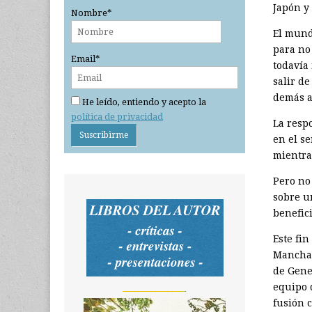
Japón y
Nombre*
El mund
para no
Email*
todavía 
salir d
demás a
He leído, entiendo y acepto la
política de privacidad
La resp
en el s
mientra
Pero no
sobre un
benefici
Este fin
Mancha 
de Gene
equipo 
_______________
fusión c