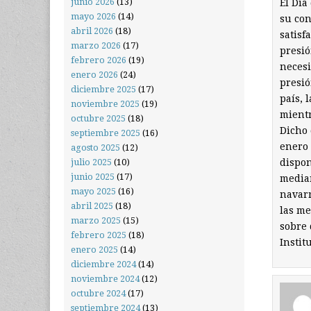
junio 2026
(13)
El Día
mayo 2026
(14)
su con
abril 2026
(18)
satisf
marzo 2026
(17)
presió
febrero 2026
(19)
necesi
enero 2026
(24)
presió
diciembre 2025
(17)
país, 
noviembre 2025
(19)
mientr
octubre 2025
(18)
Dicho 
septiembre 2025
(16)
enero 
agosto 2025
(12)
dispon
julio 2025
(10)
junio 2025
(17)
median
mayo 2025
(16)
navarr
abril 2025
(18)
las me
marzo 2025
(15)
sobre 
febrero 2025
(18)
Insti
enero 2025
(14)
diciembre 2024
(14)
noviembre 2024
(12)
octubre 2024
(17)
septiembre 2024
(13)