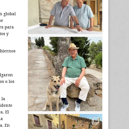
n global
ue
es para
tos y
obiernos
algaron
os o los
 la
sidente
a. El
na
a. En