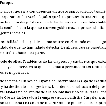
 Europa.
o global necesita con urgencia un nuevo marco jurídico tambié
 tropezar con los vacíos legales que han provocado una crisis q
no tiene un diagnóstico y, por lo tanto, no existen medidas fiabl
e la confusión en la que se mueven gobiernos, empresas, sindica
gentes sociales.
onsabilidad principal de cuanto ocurre en el mundo es de los g
entido de que no han sabido detectar los abusos que se cometían
s miraban hacia otra parte.
 sólo de ellos. También es de las empresas y sindicatos que cab
a ley de la selva en la que todo estaba permitido si los resultad
os eran positivos.
 de semana el Banco de España ha intervenido la Caja de Castilla
y ha destituido a sus gestores. La orden de destitución del pre
ral Motors no ha venido de sus accionistas sino de la Casa Blanc
de Obama ha forzado a la empresa automovilística Chrysler a u
on la italiana Fiat antes de invertir dinero público en la empres