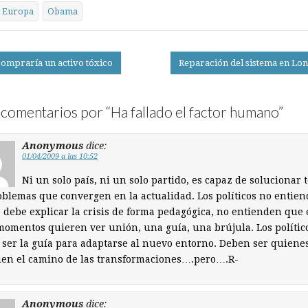
Europa
Obama
ompraría un activo tóxico
Reparación del sistema en Lo
on
comentarios por “
Ha fallado el factor humano
”
Anonymous
dice:
01/04/2009 a las 10:52
Ni un solo país, ni un solo partido, es capaz de solucionar 
oblemas que convergen en la actualidad. Los políticos no entie
 debe explicar la crisis de forma pedagógica, no entienden que
momentos quieren ver unión, una guía, una brújula. Los polític
ser la guía para adaptarse al nuevo entorno. Deben ser quiene
en el camino de las transformaciones….pero….R-
Anonymous
dice: