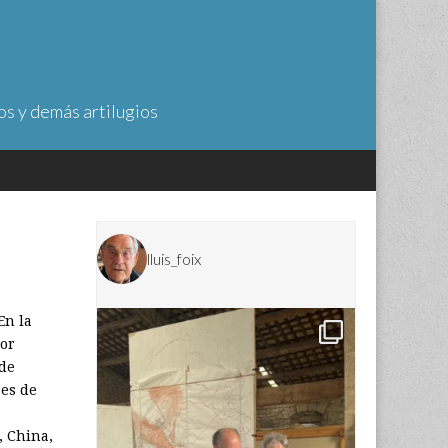
os y demás artilugios
lluis_foix
En la
por
sde
ses de
, China,