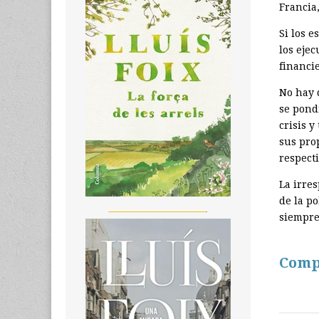
Francia,
Si los e
los eje
financi
No hay 
se pond
crisis 
sus pro
respect
La irre
de la po
_______________________
siempre
Comp