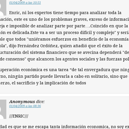
01/04/2009 a las 10:51
Enric, ni los expertos tiene tiempo para analizar toda la
ación, este es uno de los problemas graves, exceso de informac
ja e imposible de analizar parte por parte….Coincido en que la
ión es delicada.Este va a ser un proceso difícil y complejo" y ser
le que todos "uniéramos esfuerzos en beneficio de la economía
la", dijo Fernández Ordóñez, quien añadió que el éxito de la
ucturación del sistema financiero que se avecina dependerá "de
de consenso" que alcancen los agentes sociales y las fuerzas pol
uperación económica es una tarea “de tal envergadura que ni
no, ningún partido puede llevarla a cabo en solitario, sino que
uerzo, el sacrificio y la implicación de todos
Anonymous
dice:
01/04/2009 a las 08:36
///ENRIC///
dad es que se me escapa tanta información economica, no soy ex