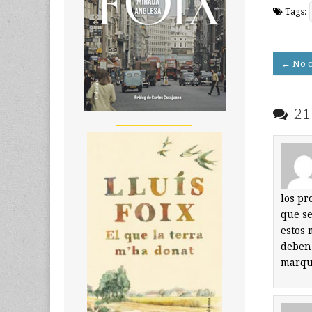
Tags:
Post
← No c
navigati
21 
__________________
los pr
que se
estos 
deben 
marqu