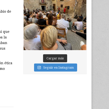
mbio de
sí que
a la
laban
sus
Cargar más
ón ética
Seguir en Instagram
omo