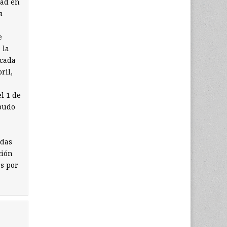
dad en
a
e
 la
 cada
ril,
l 1 de
 pudo
odas
ción
s por