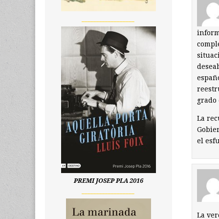
__________________
inform
comple
situac
deseab
españo
reestr
grado 
La rec
Gobier
el esf
PREMI JOSEP PLA 2016
__________________
La ver