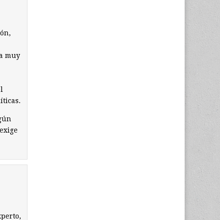
ión,
ía muy
l
íticas.
ngún
 exige
perto,