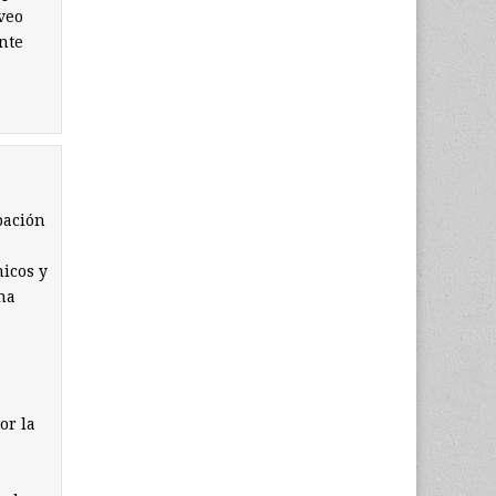
veo
nte
pación
micos y
na
or la