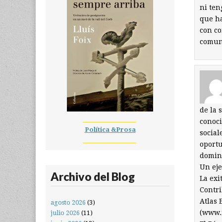
ni ten
que ha
con co
comun
de la 
__________________
conoci
Política &Prosa
social
__________________
oportu
domina
Un ej
Archivo del Blog
La exi
Contr
Atlas 
agosto 2026
(3)
(www.i
julio 2026
(11)