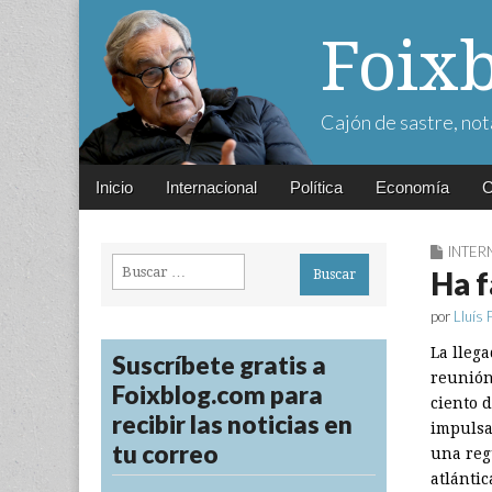
Foix
Cajón de sastre, not
Main
Skip
Inicio
Internacional
Política
Economía
C
menu
to
content
INTER
Buscar:
Ha f
por
Lluís 
La lleg
Suscríbete gratis a
reunión
Foixblog.com para
ciento 
recibir las noticias en
impulsa
tu correo
una reg
atlántic