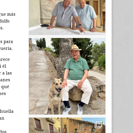
 que más
dolfo
s.
es para
uería.
arece
 él
 a las
lanes
á qué
nes
 huella
han
 dos