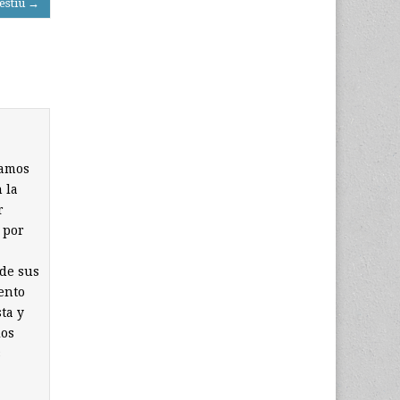
’estiu →
íamos
 la
r
 por
 de sus
ento
ta y
los
s