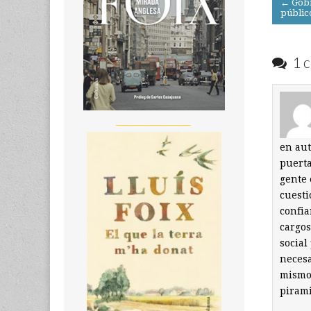
← Gobi
públic
navigati
1 c
__________________
en aut
puerta
gente 
cuesti
confia
cargos
social
necesa
mismos
pirami