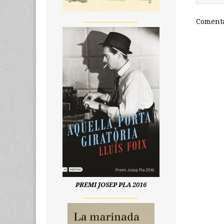
__________________
Comenta
PREMI JOSEP PLA 2016
__________________