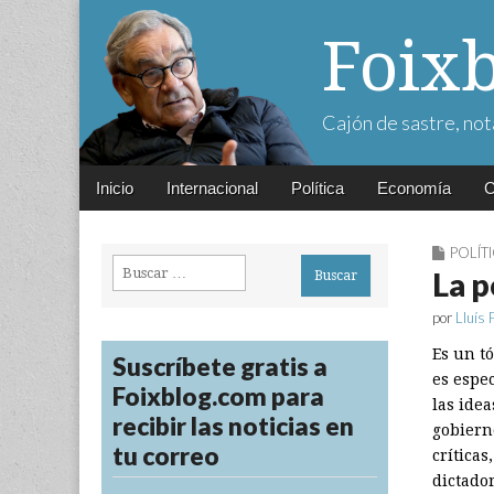
Foix
Cajón de sastre, not
Main
Skip
Inicio
Internacional
Política
Economía
C
menu
to
content
POLÍT
Buscar:
La p
por
Lluís 
Es un tó
Suscríbete gratis a
es espe
Foixblog.com para
las idea
recibir las noticias en
gobierno
tu correo
críticas
dictador