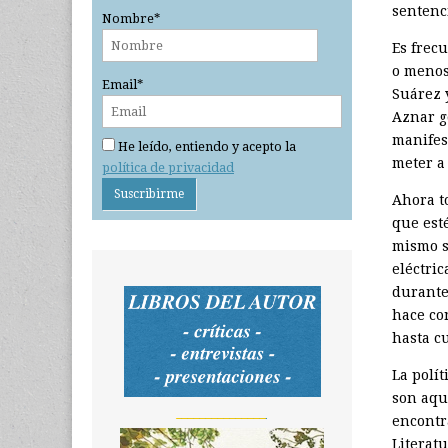
sentenci
Nombre*
Es frec
o menos
Email*
Suárez 
Aznar g
manifes
He leído, entiendo y acepto la
meter a
política de privacidad
Ahora t
que esté
mismo s
eléctri
durante
hace co
hasta c
La polít
son aqu
_______________
encontr
Literatu