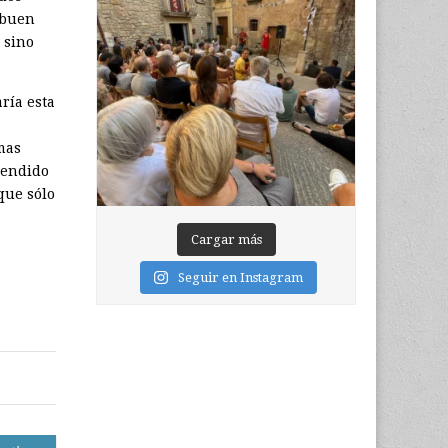
 buen
 sino
ría esta
mas
rendido
que sólo
Cargar más
Seguir en Instagram