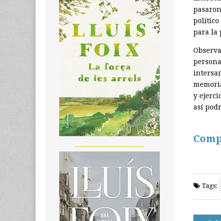
pasaron
político
para la 
Observa
persona 
intersa
memoria
y ejerc
así pod
Comp
_______________________
Tags:
Post