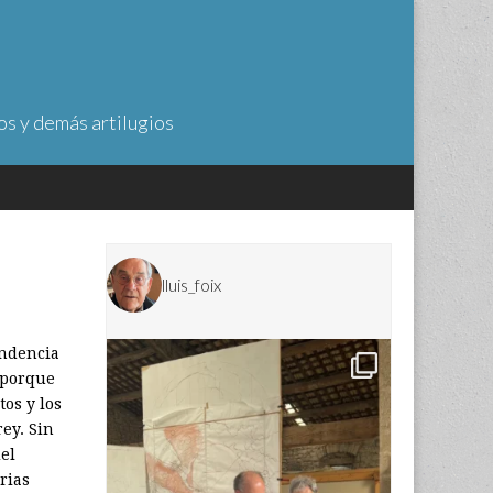
os y demás artilugios
lluis_foix
endencia
 porque
tos y los
rey. Sin
del
rias