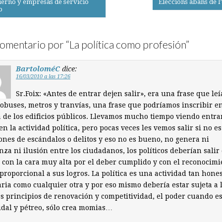
erno y empresas de servicio
Eleccions abans de l
o
on
omentario por “
La política como profesión
”
BartoloméC
dice:
16/03/2010 a las 17:26
Sr.Foix: «Antes de entrar dejen salir», era una frase que le
obuses, metros y tranvías, una frase que podríamos inscribir en
 de los edificios públicos. Llevamos mucho tiempo viendo entra
en la actividad política, pero pocas veces les vemos salir si no es
ones de escándalos o delitos y eso no es bueno, no genera ni
nza ni ilusión entre los ciudadanos, los políticos deberían salir
 con la cara muy alta por el deber cumplido y con el reconocimi
 proporcional a sus logros. La política es una actividad tan hones
ria como cualquier otra y por eso mismo debería estar sujeta a 
 principios de renovación y competitividad, el poder cuando e
dal y pétreo, sólo crea momias…