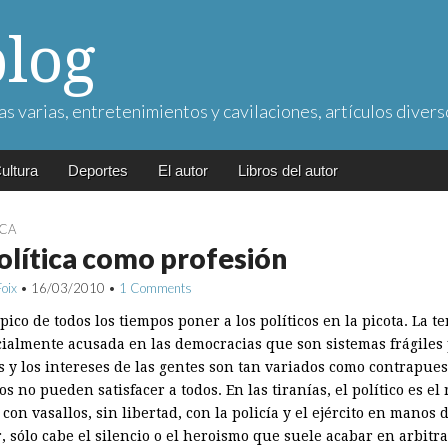
blog
as varias, entretenimientos y cavilaciones, artículos divers
ultura
Deportes
El autor
Libros del autor
ICA
olítica como profesión
Foix
•
16/03/2010
•
1 Comments
pico de todos los tiempos poner a los políticos en la picota. La t
cialmente acusada en las democracias que son sistemas frágiles
s y los intereses de las gentes son tan variados como contrapues
s no pueden satisfacer a todos. En las tiranías, el político es el 
, con vasallos, sin libertad, con la policía y el ejército en manos 
, sólo cabe el silencio o el heroismo que suele acabar en arbitra