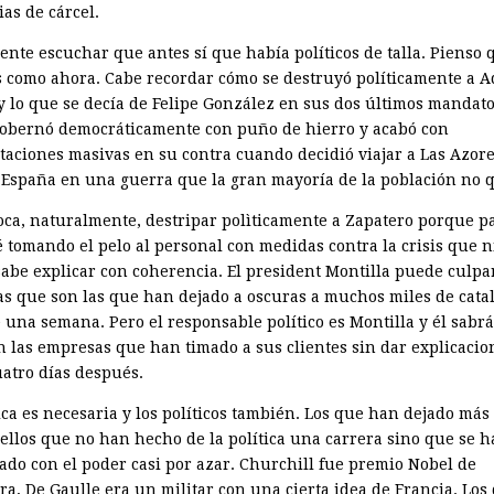
as de cárcel.
uente escuchar que antes sí que había políticos de talla. Pienso
 como ahora. Cabe recordar cómo se destruyó políticamente a A
y lo que se decía de Felipe González en sus dos últimos mandato
obernó democráticamente con puño de hierro y acabó con
taciones masivas en su contra cuando decidió viajar a Las Azor
 España en una guerra que la gran mayoría de la población no q
oca, naturalmente, destripar polìticamente a Zapatero porque p
 tomando el pelo al personal con medidas contra la crisis que ni
abe explicar con coherencia. El president Montilla puede culpar
cas que son las que han dejado a oscuras a muchos miles de cata
 una semana. Pero el responsable político es Montilla y él sabr
n las empresas que han timado a sus clientes sin dar explicacio
uatro días después.
ica es necesaria y los políticos también. Los que han dejado más
ellos que no han hecho de la política una carrera sino que se 
ado con el poder casi por azar. Churchill fue premio Nobel de
ra, De Gaulle era un militar con una cierta idea de Francia. Los