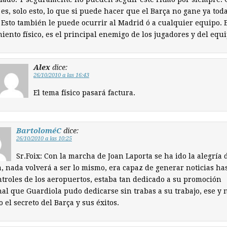
 es, solo esto, lo que si puede hacer que el Barça no gane ya toda
 Esto también le puede ocurrir al Madrid ó a cualquier equipo. E
iento físico, es el principal enemigo de los jugadores y del equi
Alex
dice:
26/10/2010 a las 16:43
El tema físico pasará factura.
BartoloméC
dice:
26/10/2010 a las 10:25
Sr.Foix: Con la marcha de Joan Laporta se ha ido la alegría 
, nada volverá a ser lo mismo, era capaz de generar noticias ha
ntroles de los aeropuertos, estaba tan dedicado a su promoción
al que Guardiola pudo dedicarse sin trabas a su trabajo, ese y 
o el secreto del Barça y sus éxitos.