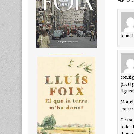
lo mal
__________________
consig
protag
figura
Mourin
contra
De tod
todos 
demasi