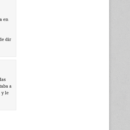
la en
de dir
das
taba a
 y le