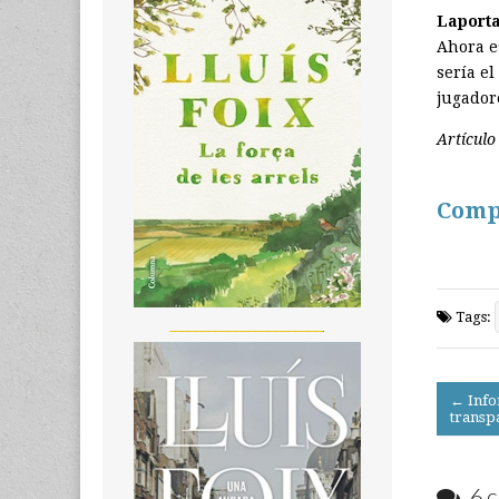
Laport
Ahora es
sería e
jugador
Artículo
Comp
Tags:
_______________________
Post
← Info
transp
navigati
6 c