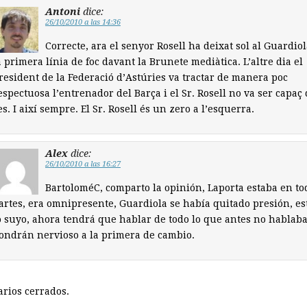
Antoni
dice:
26/10/2010 a las 14:36
Correcte, ara el senyor Rosell ha deixat sol al Guardio
a primera línia de foc davant la Brunete mediàtica. L’altre dia el
resident de la Federació d’Astúries va tractar de manera poc
espectuosa l’entrenador del Barça i el Sr. Rosell no va ser capaç 
es. I així sempre. El Sr. Rosell és un zero a l’esquerra.
Alex
dice:
26/10/2010 a las 16:27
BartoloméC, comparto la opinión, Laporta estaba en to
artes, era omnipresente, Guardiola se había quitado presión, es
o suyo, ahora tendrá que hablar de todo lo que antes no hablaba
ondrán nervioso a la primera de cambio.
rios cerrados.