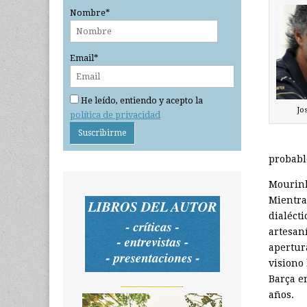
Nombre*
Email*
He leído, entiendo y acepto la
Jo
política de privacidad
probabl
Mourinh
Mientra
dialéct
artesan
apertura
visiono
Barça e
_______________
años.