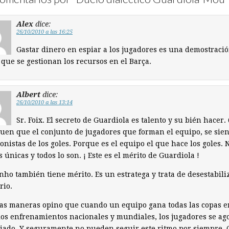
Alex
dice:
26/10/2010 a las 16:25
Gastar dinero en espiar a los jugadores es una demostraci
 que se gestionan los recursos en el Barça.
Albert
dice:
26/10/2010 a las 13:14
Sr. Foix. El secreto de Guardiola es talento y su bién hacer.
uen que el conjunto de jugadores que forman el equipo, se sie
onistas de los goles. Porque es el equipo el que hace los goles. 
s únicas y todos lo son. ¡ Este es el mérito de Guardiola !
ho también tiene mérito. Es un estratega y trata de desestabiliz
rio.
as maneras opino que cuando un equipo gana todas las copas e
los enfrenamientos nacionales y mundiales, los jugadores se ag
ado. Y seguramente no pueden seguir este ritmo por siempre. 