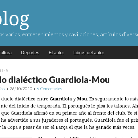
blog
as varias, entretenimientos y cavilaciones, artículos divers
ultura
Deportes
El autor
Libros del autor
RTES
o dialéctico Guardiola-Mou
Foix
•
26/10/2010
•
6 Comentarios
 duelo dialéctico entre
Guardiola
y
Mou
. Es seguramente lo má
nte del inicio de temporada. El portugués le pisa los talones. A
 que Guardiola afirmó en su primer año al frente del club. Yo sí
, ha advertido a sus jugadores el portugués. Guardiola fue el pr
 la Copa a pesar de ser el Barça el que la ha ganado más veces.