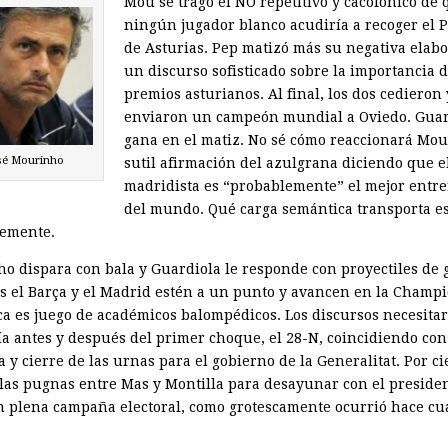
Mou se tragó el NO repetitivo y cacofónico de 
ningún jugador blanco acudiría a recoger el 
de Asturias. Pep matizó más su negativa elab
un discurso sofisticado sobre la importancia d
premios asturianos. Al final, los dos cedieron 
enviaron un campeón mundial a Oviedo. Guar
gana en el matiz. No sé cómo reaccionará Mou
sé Mourinho
sutil afirmación del azulgrana diciendo que e
madridista es “probablemente” el mejor entr
del mundo. Qué carga semántica transporta e
emente.
o dispara con bala y Guardiola le responde con proyectiles de 
s el Barça y el Madrid estén a un punto y avancen en la Champi
ica es juego de académicos balompédicos. Los discursos necesita
ía antes y después del primer choque, el 28-N, coincidiendo con
 y cierre de las urnas para el gobierno de la Generalitat. Por ci
 las pugnas entre Mas y Montilla para desayunar con el presiden
n plena campaña electoral, como grotescamente ocurrió hace cu