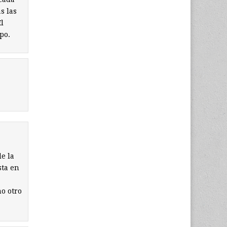
s las
l
po.
de la
sta en
no otro