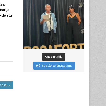
les.
 Barça
o de sus
Cargar más
Seguir en Instagram
 cosa →