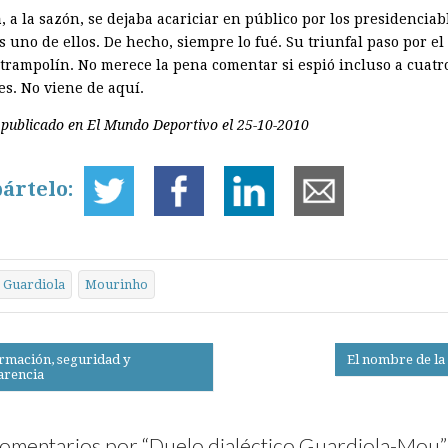
a
, a la sazón, se dejaba acariciar en público por los presidenciab
 uno de ellos. De hecho, siempre lo fué. Su triunfal paso por el
l trampolín. No merece la pena comentar si espió incluso a cuatr
es. No viene de aquí.
 publicado en El Mundo Deportivo el 25-10-2010
ártelo:
Guardiola
Mourinho
rmación, seguridad y
El nombre de la
arencia
on
omentarios por “
Duelo dialéctico Guardiola-Mou
”