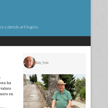
os y demás artilugios
lluis_foix
s
hora ha
 valoro
imero en