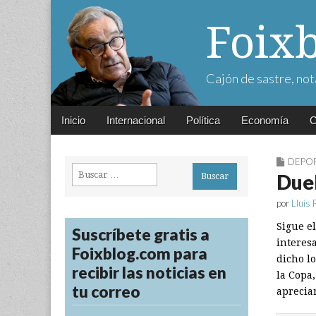
Foix
Cajón de sastre, not
Main
Skip
Inicio
Internacional
Política
Economía
C
menu
to
content
DEPO
Buscar:
Duel
por
Lluís 
Sigue el
Suscríbete gratis a
interesa
Foixblog.com para
dicho lo
recibir las noticias en
la Copa
tu correo
apreciar