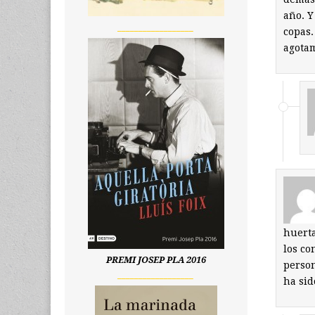
año. Y
__________________
copas.
agotam
huerta
los co
PREMI JOSEP PLA 2016
person
__________________
ha sid