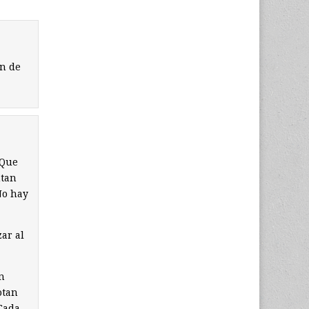
ón de
 Que
ntan
No hay
ar al
n
otan
Cada