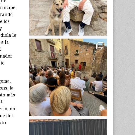
que
Príncipe
orando
e los
y
diola le
 a la
l
enador
ste
goma.
ons, la
rán más
 la
erto, no
te del
atro