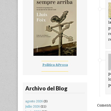
l
p
r
r
__________________
Política &Prosa
__________________
p
l
p
Archivo del Blog
agosto 2026
(3)
Comenta
julio 2026
(11)