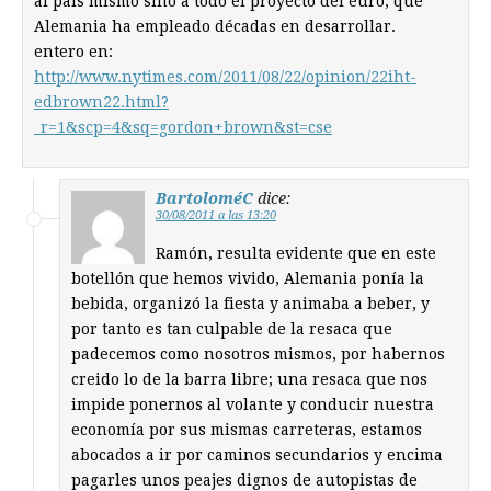
al país mismo sino a todo el proyecto del euro, que
Alemania ha empleado décadas en desarrollar.
entero en:
http://www.nytimes.com/2011/08/22/opinion/22iht-
edbrown22.html?
_r=1&scp=4&sq=gordon+brown&st=cse
BartoloméC
dice:
30/08/2011 a las 13:20
Ramón, resulta evidente que en este
botellón que hemos vivido, Alemania ponía la
bebida, organizó la fiesta y animaba a beber, y
por tanto es tan culpable de la resaca que
padecemos como nosotros mismos, por habernos
creido lo de la barra libre; una resaca que nos
impide ponernos al volante y conducir nuestra
economía por sus mismas carreteras, estamos
abocados a ir por caminos secundarios y encima
pagarles unos peajes dignos de autopistas de