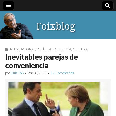
Foixblog
INTERNACIONAL
,
POLÍTICA
,
ECONOMÍA
,
CULTURA
Inevitables parejas de
conveniencia
por
Lluís Foix
•
28/08/2011
•
12 Comentarios