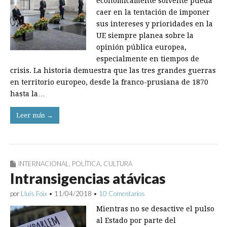
económicamente solvente pueda
caer en la tentación de imponer
sus intereses y prioridades en la
UE siempre planea sobre la
opinión pública europea,
especialmente en tiempos de
crisis. La historia demuestra que las tres grandes guerras
en territorio europeo, desde la franco-prusiana de 1870
hasta la…
Leer más →
INTERNACIONAL
,
POLÍTICA
,
CULTURA
Intransigencias atávicas
por
Lluís Foix
•
11/04/2018
•
10 Comentarios
Mientras no se desactive el pulso
al Estado por parte del