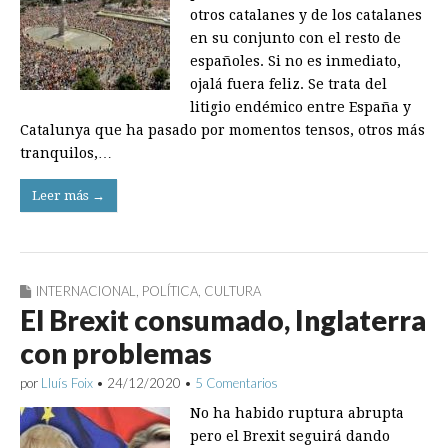
otros catalanes y de los catalanes
en su conjunto con el resto de
españoles. Si no es inmediato,
ojalá fuera feliz. Se trata del
litigio endémico entre España y
Catalunya que ha pasado por momentos tensos, otros más
tranquilos,…
Leer más →
INTERNACIONAL
,
POLÍTICA
,
CULTURA
El Brexit consumado, Inglaterra
con problemas
por
Lluís Foix
•
24/12/2020
•
5 Comentarios
No ha habido ruptura abrupta
pero el Brexit seguirá dando