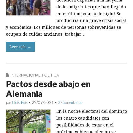
decidiera expulsar a la mayoría
de los migrantes que han llegado
en el último cuarto de siglo? Se
produ­ciría una grave crisis social
y económica. Los millones de personas sobrevenidas se
ocupan de cuidar ancianos, trabajar…
Leer más →
INTERNACIONAL
,
POLÍTICA
Pactos desde abajo en
Alemania
por
Lluís Foix
•
29/09/2021
•
2 Comentarios
En la noche electoral del domingo
los cuatro candidatos con
posibilidades de estar en el
próximo gobierno alemán se