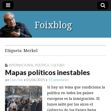
Foixblog
Etiqueta:
Merkel
INTERNACIONAL
,
POLÍTICA
,
CULTURA
Mapas políticos inestables
por
Lluís Foix
•
05/06/2025
•
5 Comentarios
Si hay un tema que condiciona la
política en todos los países
europeos es la inmigración. El
lunes saltó por los aires el
Gobierno de los Países Bajos