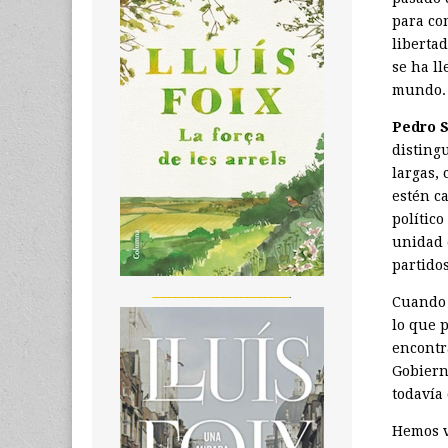
para co
liberta
se ha l
mundo.
Pedro 
disting
largas,
estén c
polític
unidad 
partido
_______________________
Cuando 
lo que p
encontr
Gobierno
todavía
Hemos v