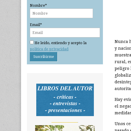
Nombre*
Email*
Nunca h
He leído, entiendo y acepto la
y nacio
política de privacidad
muestra
rural, 
peligro
globali
desinte
autorita
Hay evi
el nega
medidas
_______________
Unos ce
pasado 