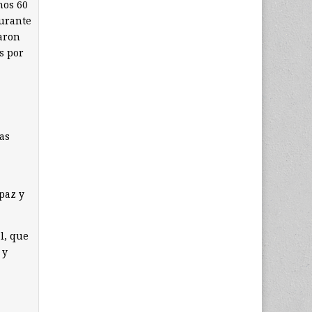
nos 60
durante
daron
s por
as
paz y
l, que
 y