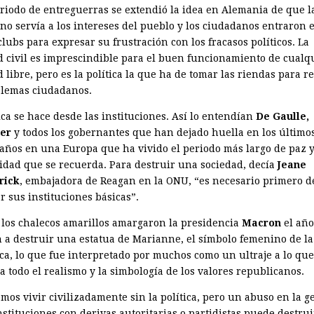
eriodo de entreguerras se extendió la idea en Alemania de que l
 no servía a los intereses del pueblo y los ciudadanos entraron 
clubs para expresar su frustración con los fracasos políticos. La
d civil es imprescindible para el buen funcionamiento de cualq
 libre, pero es la política la que ha de tomar las riendas para r
blemas ciudadanos.
ica se hace desde las instituciones. Así lo entendían
De Gaulle,
er
y todos los gobernantes que han dejado huella en los último
 años en una Europa que ha vivido el periodo más largo de paz 
idad que se recuerda. Para destruir una sociedad, decía
Jeane
rick
, embajadora de Reagan en la ONU, “es necesario primero d
r sus instituciones ­básicas”.
los chalecos amarillos amargaron la presidencia
Macron
el año
n a destruir una estatua de Marianne, el símbolo femenino de la
ca, lo que fue interpretado por muchos como un ultraje a lo qu
a todo el realismo y la simbología de los valores republicanos.
mos vivir civilizadamente sin la política, pero un abuso en la g
nstituciones con derivas autoritarias o partidistas puede destrui