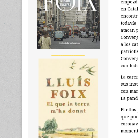
empezó 
en Cata
encontr
todavía
atacan 
Converg
a los c
patriot
__________________
Converg
con tod
La care
sus ins
con man
La pand
El ellos
que pue
coronavi
momento