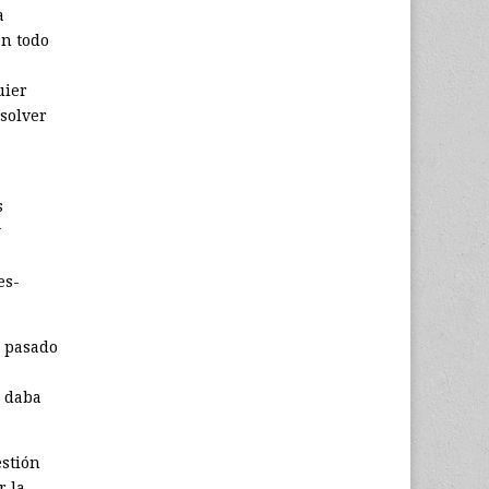
a
en todo
uier
esolver
s
y
es­
 pasado
e daba
estión
r la