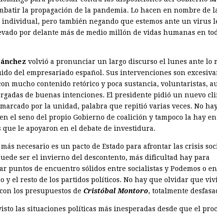
mbatir la propagación de la pandemia. Lo hacen en nombre de l
d individual, pero también negando que estemos ante un virus l
levado por delante más de medio millón de vidas humanas en tod
Sánchez
volvió a pronunciar un largo discurso el lunes ante lo
uido del empresariado español. Sus intervenciones son excesiv
 con mucho contenido retórico y poca sustancia, voluntaristas, 
argadas de buenas intenciones. El presidente pidió un nuevo cl
o marcado por la unidad, palabra que repitió varias veces. No ha
en el seno del propio Gobierno de coalición y tampoco la hay en
s que le apoyaron en el debate de investidura.
más necesario es un pacto de Estado para afrontar las crisis soc
uede ser el invierno del descon­tento, más dificultad hay para
ar puntos de encuentro sólidos entre socialistas y Podemos o en
 y el resto de los partidos políticos. No hay que olvidar que vi
 con los presupuestos de
Cristóbal Montoro
, totalmente des­fasa
isto las situaciones políticas más inesperadas desde que el pro