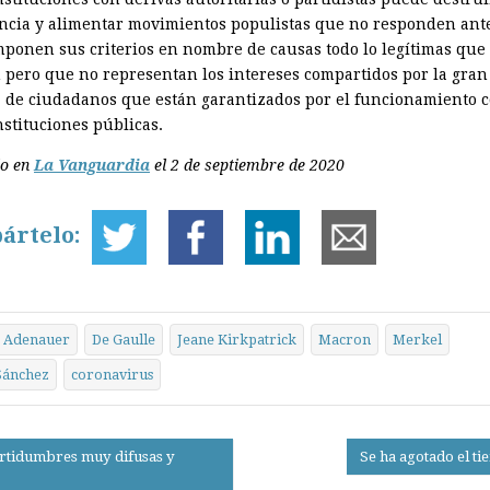
ncia y alimentar movimientos populistas que no responden ant
mponen sus criterios en nombre de causas todo lo legítimas que
 pero que no representan los intereses compartidos por la gran
 de ciudadanos que están garantizados por el funcionamiento c
nstituciones públicas.
do en
La Vanguardia
el 2 de septiembre de 2020
ártelo:
Adenauer
De Gaulle
Jeane Kirkpatrick
Macron
Merkel
Sánchez
coronavirus
rtidumbres muy difusas y
Se ha agotado el t
on