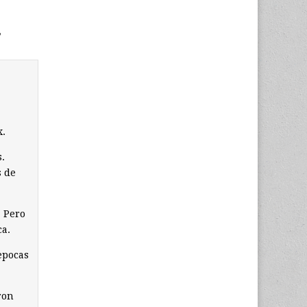
”
x.
.
s de
. Pero
ca.
epocas
ron