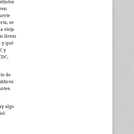
stintos
eren
uerte
rta, se
a vieja
n llevar
n y qué
C y
CDC,
to de
úblicos
antes.
hay algo
del