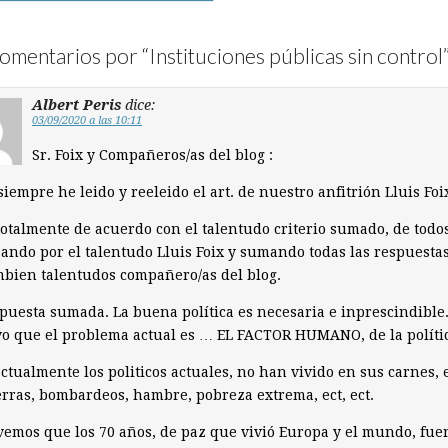
omentarios por “
Instituciones públicas sin control
Albert Peris
dice:
03/09/2020 a las 10:11
Sr. Foix y Compañeros/as del blog :
iempre he leido y reeleido el art. de nuestro anfitrión Lluis Foi
totalmente de acuerdo con el talentudo criterio sumado, de todos
ndo por el talentudo Lluis Foix y sumando todas las respuesta
mbien talentudos compañero/as del blog.
puesta sumada. La buena política es necesaria e inprescindible
o que el problema actual es … EL FACTOR HUMANO, de la políti
ctualmente los politicos actuales, no han vivido en sus carnes, 
rras, bombardeos, hambre, pobreza extrema, ect, ect.
emos que los 70 años, de paz que vivió Europa y el mundo, fue