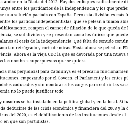
a andar en la Diada del 2012. Hay dos enfoques radicalmente di
lunya entre los partidarios de la independencia y los que prefi
ar una solución pactada con España. Pero esta división es más f
 entre los partidos independentistas, que se pelean a tumba abie
públicamente, rompen el carnet de filiación de lo que queda de l
ència, se subdividen y se presentan como los únicos que puede
atalanes al oasis de la independencia. Qué falta de sentido comú
ismo tan retrógrado y corto de miras. Hasta ahora se peleaban ER
ència. Ahora es la vieja CDC la que es devorada por una nueva 
os los nombres superpuestos que se quiera.
ncia más perjudicial para Catalunya es el precario funcionamien
tituciones, empezando por el Govern, el Parlament y los entes p
datos caducados y sin nombrar a los cargos para cubrir las vac
emia no lo puede justificar todo.
 y nosotros se ha instalado en la política global y en la local. Si 
da deducirse de las crisis económica y financiera del 2008 y la 
rus del 2020, es el debilitamiento de las institu­ciones desde el
 en que son par­tidistas.