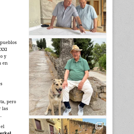
 pueblos
 XXI
o y
n en
es
ta, pero
 las
.
 el
erkel