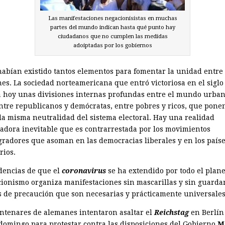
Las manifestaciones negacionisistas en muchas
partes del mundo indican hasta qué punto hay
ciudadanos que no cumplen las medidas
adoiptadas por los gobiernos
abían existido tantos elementos para fomentar la unidad entre
nes. La sociedad norteamericana que entró victoriosa en el siglo
 hoy unas divisiones internas profundas entre el mundo urban
entre republicanos y demócratas, entre pobres y ricos, que pone
 la misma neutralidad del sistema electoral. Hay una realidad
zadora inevitable que es contrarrestada por los movimientos
gradores que asoman en las democracias liberales y en los país
rios.
dencias de que el
coronavirus
se ha extendido por todo el plane
cionismo organiza manifestaciones sin mascarillas y sin guardar
 de precaución que son nece­sarias y prácticamente universales
ntenares de alemanes intentaron asaltar el
Reichstag
en Berlín
domingo para protestar contra las disposiciones del Gobierno
M