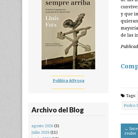
convive
y que i
quieran
mayoría
de las i
Publica
Comp
__________________
Política &Prosa
__________________
Tags:
Pedro 
Archivo del Blog
agosto 2026
(3)
Post
← Ince
julio 2026
(11)
reales
navigati