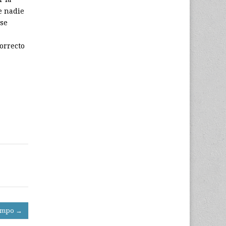
e nadie
 se
orrecto
iempo →