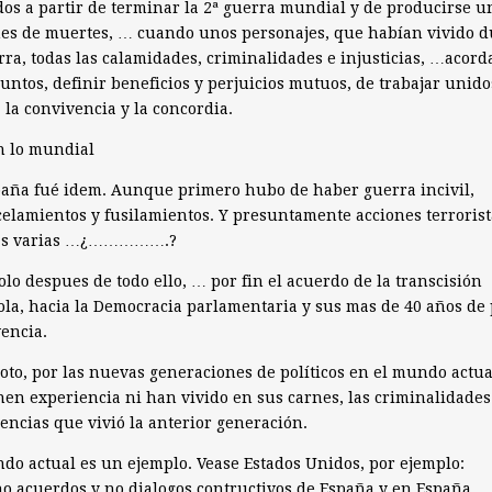
dos a partir de terminar la 2ª guerra mundial y de producirse u
es de muertes, … cuando unos personajes, que habían vivido 
rra, todas las calamidades, criminalidades e injusticias, …acor
juntos, definir beneficios y perjuicios mutuos, de trabajar unido
, la convivencia y la concordia.
n lo mundial
aña fué idem. Aunque primero hubo de haber guerra incivil,
elamientos y fusilamientos. Y presuntamente acciones terrorist
s varias …¿…………….?
olo despues de todo ello, … por fin el acuerdo de la transcisión
la, hacia la Democracia parlamentaria y sus mas de 40 años de 
encia.
oto, por las nuevas generaciones de políticos en el mundo actua
nen experiencia ni han vivido en sus carnes, las criminalidades
encias que vivió la anterior generación.
do actual es un ejemplo. Vease Estados Unidos, por ejemplo:
no acuerdos y no dialogos contructivos de España y en España,