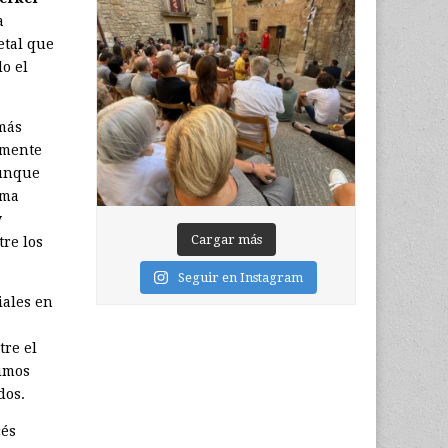
a
etal que
o el
 más
amente
aunque
ima
y
Cargar más
tre los
Seguir en Instagram
iales en
tre el
vimos
dos.
cés