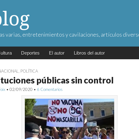
blog
as varias, entretenimientos y cavilaciones, artículos divers
ultura
Deportes
El autor
Libros del autor
NACIONAL
,
POLÍTICA
ituciones públicas sin control
Foix
•
02/09/2020
•
6 Comentarios