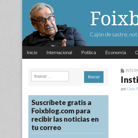
Foix
Cajón de sastre, not
Main
Skip
Inicio
Internacional
Política
Economía
C
menu
to
content
INTER
Buscar:
Inst
por
Lluís 
Suscríbete gratis a
Foixblog.com para
recibir las noticias en
tu correo