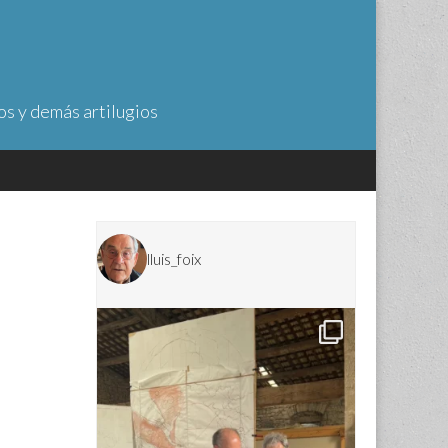
os y demás artilugios
lluis_foix