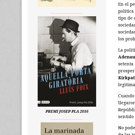
En el p
política
__________________
tipo de 
socieda
sociedad
los pro
La polít
Adenau
setenta
prosper
Kirkpat
legitima
Cuando 
llegaro
Repúbli
PREMI JOSEP PLA 2016
sentido 
__________________
No pode
de las i