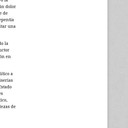
ún dolor
e de
epentía
itar una
do la
uctor
ión en
ítico a
iserias
Estado
es
ico,
dezas de