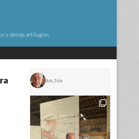
os y demás artilugios
era
lluis_foix