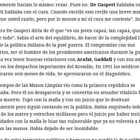
emente hacían lo mismo: rezar. Pues no.
De Gasperi
hablaba co
ti hablaba con el cura. Cuando escribí esto recibí una breve mi
ene usted razón, pero por lo menos a mí el cura me contesta”. In
ro De Gasperi diría de él que “es un joven capaz, tan capaz, que
 todo”. Sabía el arte del equilibrio, de hacer de la complejidad 
 la política italiana de la post guerra. El compromiso con sus
rios, ser el hombre de los presidentes americanos durante la g
a la vez tener buenas relaciones con
Arafat, Gaddafi
y con sus a
 en los despachos importantes del Kremlin. En 1991 los médicos 
icaron seis meses de vida. Se apresuraron en el diagnóstico.
tiempos de las Manos Limpias vio como la primera república se
aba. Pero él no desaparecía y se convertía en senador vitalicio 
su muerte. Topó con la mafia y con un juicio que lo destrozó
ente pero siguió contando en la política. Había esquivado todo
 de los mares y estrechos sicilianos pero el juicio por haber ten
dades con la mafia le hizo tan vulnerable que ya no volvería a t
on las manos. Había dejado de ser inoxidable.
 de estas tormentas políticas y humanas no perdió la fe y cultiv