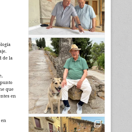
ología
aje.
d de la
e,
 punto
ene que
entes en
 en