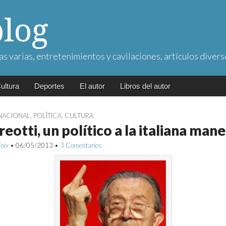
blog
as varias, entretenimientos y cavilaciones, artículos divers
ultura
Deportes
El autor
Libros del autor
NACIONAL
,
POLÍTICA
,
CULTURA
eotti, un político a la italiana man
Foix
•
06/05/2013
•
3 Comentarios