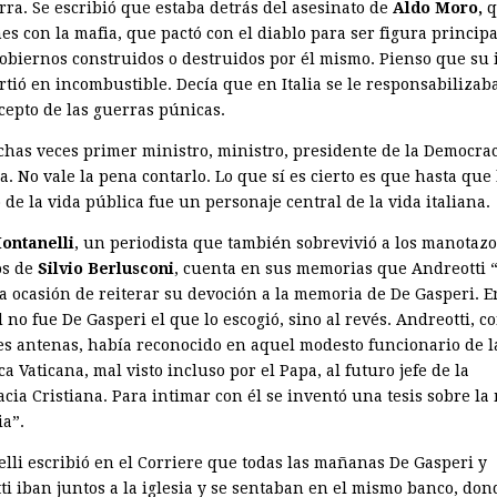
rra. Se escribió que estaba detrás del asesinato de
Aldo Moro,
q
es con la mafia, que pactó con el diablo para ser figura princip
gobiernos construidos o destruidos por él mismo. Pienso que su 
rtió en incombustible. Decía que en Italia se le responsabilizab
cepto de las guerras púnicas.
has veces primer ministro, ministro, presidente de la Democra
a. No vale la pena contarlo. Lo que sí es cierto es que hasta que
ó de la vida pública fue un personaje central de la vida italiana.
ontanelli
, un periodista que también sobrevivió a los manotazo
os de
Silvio Berlusconi
, cuenta en sus memorias que Andreotti
la ocasión de reiterar su devoción a la memoria de De Gasperi. E
 no fue De Gasperi el que lo escogió, sino al revés. Andreotti, c
les antenas, había reconocido en aquel modesto funcionario de l
ca Vaticana, mal visto incluso por el Papa, al futuro jefe de la
cia Cristiana. Para intimar con él se inventó una tesis sobre la
ia”.
lli escribió en el Corriere que todas las mañanas De Gasperi y
ti iban juntos a la iglesia y se sentaban en el mismo banco, don