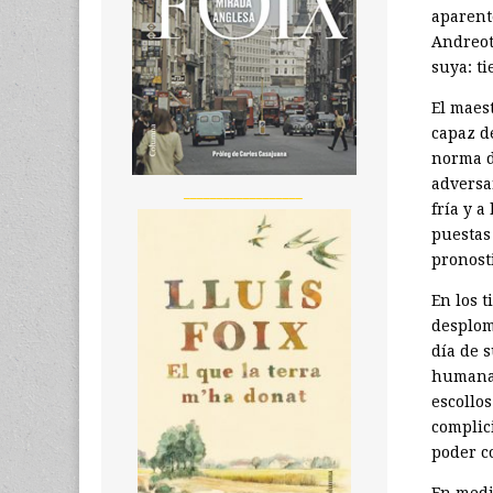
aparent
Andreot
suya: ti
El maest
capaz de
norma de
adversa
__________________
fría y 
puestas
pronost
En los 
desplom
día de 
humanam
escollos
complici
poder c
En medio