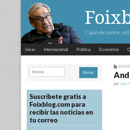
Foix
Cajón de sastre, not
Main
Skip
Inicio
Internacional
Política
Economía
C
menu
to
content
INTER
Buscar:
Andr
por
Lluís 
Suscríbete gratis a
Foixblog.com para
recibir las noticias en
tu correo