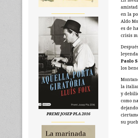
amistad
__________________
en la po
Aldo Mor
es de ha
crisis m
Después
leyenda
Paolo
S
los bene
Montanel
la ital
y debil
como na
dejando
PREMI JOSEP PLA 2016
ciertam
__________________
su pueb