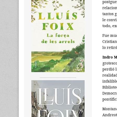
postgue
relacion
tantos 
le convi
todo, ex
Fue muc
Cristian
lo retir
Indro M
grotesc
perdió 
realidad
_______________________
infalib
Bibliote
Democra
pontific
Montane
Andreot