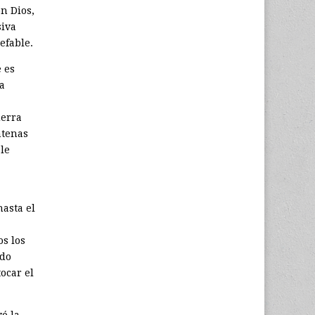
n Dios,
siva
efable.
 es
la
uerra
ntenas
le
hasta el
s los
ido
ocar el
ó la