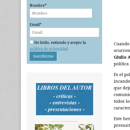
Nombre*
Email*
He leído, entiendo y acepto la
Cuando l
política de privacidad
ocurren
Giulio
A
política
Es el po
incande
que dej
comunic
todos lo
caracter
Este he
_______________
presunto