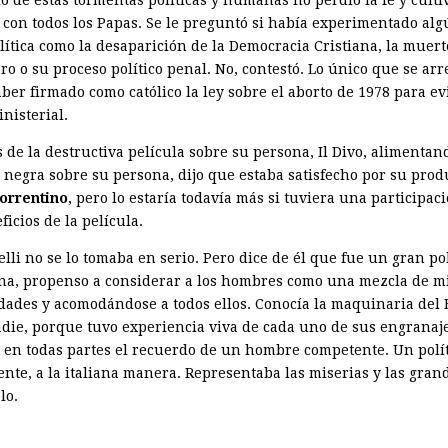
 con todos los Papas. Se le preguntó si había experimentado alg
lítica como la desaparición de la Democracia Cristiana, la muert
o o su proceso político penal. No, contestó. Lo único que se arr
ber firmado como católico la ley sobre el aborto de 1978 para ev
inisterial.
 de la destructiva película sobre su persona, Il Divo, alimentan
 negra sobre su persona, dijo que estaba satisfecho por su prod
orrentino
, pero lo estaría todavía más si tuviera una participac
ficios de la película.
li no se lo tomaba en serio. Pero dice de él que fue un gran pol
iana, propenso a considerar a los hombres como una mezcla de m
idades y acomodándose a todos ellos. Conocía la maquinaria del 
die, porque tuvo experiencia viva de cada uno de sus engranaj
 en todas partes el recuerdo de un hombre competente. Un polít
ente, a la italiana manera. Representaba las miserias y las gran
lo.