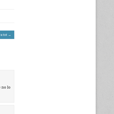
ra tot →
 no lo