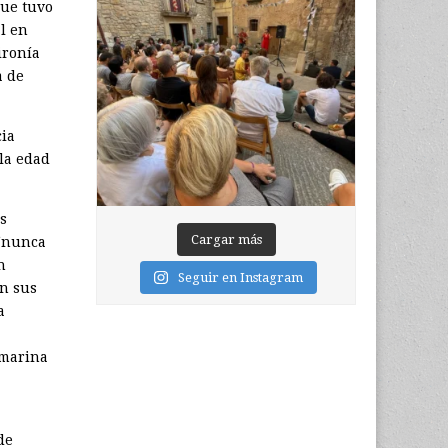
ue tuvo
al en
ironía
a de
cia
 la edad
s
Cargar más
 “nunca
n
Seguir en Instagram
on sus
a
 marina
de