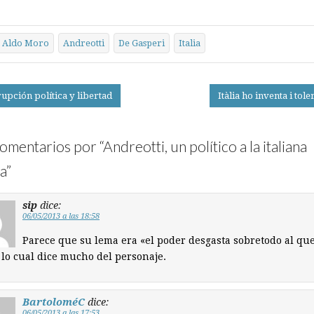
Aldo Moro
Andreotti
De Gasperi
Italia
upción política y libertad
Itàlia ho inventa i tole
on
omentarios por “
Andreotti, un político a la italiana
a
”
sip
dice:
06/05/2013 a las 18:58
Parece que su lema era «el poder desgasta sobretodo al que
 lo cual dice mucho del personaje.
BartoloméC
dice:
06/05/2013 a las 17:53