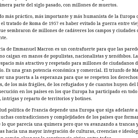
rimera parte del siglo pasado, con millones de muertos.
ido más práctico, más importante y más humanista de la Europa
 el tratado de Roma de 1957 es haber evitado la guerra entre vie
que sembraron de millones de cadáveres los campos y ciudades 
nte.
oria de Emmanuel Macron es un contrafuerte para que las pared
no caigan en manos de populistas, nacionalistas y xenófobos. L
 espacio más atractivo y respetado para millones de ciudadanos d
o. Es una gran potencia económica y co­mercial. El triunfo de M
er una puerta a la esperanza para que se respeten los derechos
s, de los más frágiles, de los refugiados y de cuantos huyen de
rsecución en los países en los que Europa ha participado en todo
 intrigas y reparto de territorios y botines.
alud política de Francia depende una Europa que siga adelante a
muchas contradicciones y complejidades de los países que form
e lo que parecía una quimera pero que va avanzando a trancas y
as hacia una mayor inte­gración de culturas, creencias e ideolo