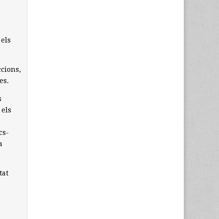
 els
ccions,
es.
s
 els
cs-
a
tat