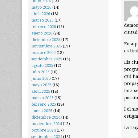
junio 2026
(13)
mayo 2026
(14)
abril 2026
(18)
marzo 2026
(17)
democr
febrero 2026
(19)
ciutad
enero 2026
(24)
diciembre 2025
(17)
En aqu
noviembre 2025
(19)
es lim
octubre 2025
(18)
septiembre 2025
(16)
Els ci
agosto 2025
(12)
progra
julio 2025
(10)
qui ha
junio 2025
(17)
propag
mayo 2025
(16)
farà s
abril 2025
(18)
possib
marzo 2025
(15)
febrero 2025
(18)
I el s
enero 2025
(14)
estigm
diciembre 2024
(14)
noviembre 2024
(12)
La raç
octubre 2024
(17)
septiembre 2024
(13)