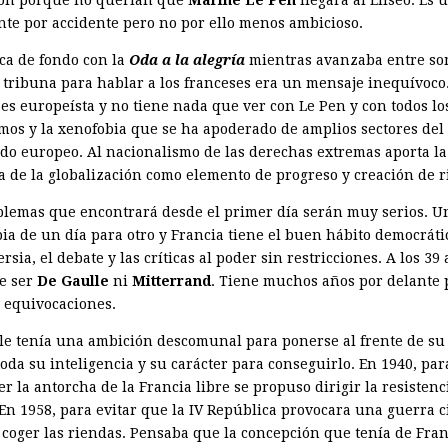
nte por accidente pero no por ello menos ambicioso.
ca de fondo con la
Oda a la alegría
mientras avanzaba entre s
a tribuna para hablar a los franceses era un mensaje inequívoco
es europeísta y no tiene nada que ver con Le Pen y con todos lo
mos y la xenofobia que se ha apoderado de amplios sectores del
ado europeo. Al nacionalismo de las derechas extremas aporta la
a de la globalización como elemento de progreso y creación de r
blemas que encontrará desde el primer día serán muy serios. U
ia de un día para otro y Francia tiene el buen hábito democráti
rsia, el debate y las críticas al poder sin restricciones. A los 39
e ser
De Gaulle
ni
Mitterrand
. Tiene muchos años por delante 
 equivocaciones.
le tenía una ambición descomunal para ponerse al frente de su 
toda su inteligencia y su carácter para conseguirlo. En 1940, par
 la antorcha de la Francia libre se propuso dirigir la resistenc
En 1958, para evitar que la IV República provocara una guerra ci
a coger las riendas. Pensaba que la concepción que tenía de Fran