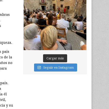
ombras
.
s
iqueza.
n país
co de la
Cargar más
 años no
Seguir en Instagram
para
país.
a
ia él
vil,
cia y su