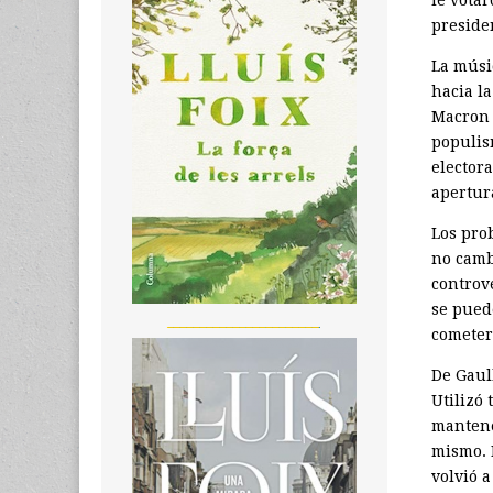
preside
La músi
hacia l
Macron 
populis
elector
apertur
Los pro
no camb
controve
se pued
_______________________
cometer
De Gaul
Utilizó 
mantener
mismo. 
volvió 