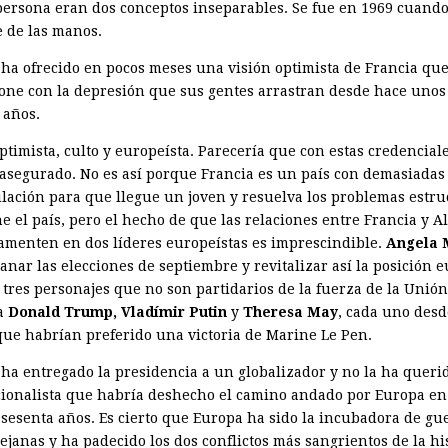
persona eran dos conceptos inseparables. Se fue en 1969 cuando
e de las manos.
ha ofrecido en pocos meses una visión optimista de Francia que
one con la depresión que sus gentes arrastran desde hace unos
 años.
ptimista, culto y europeísta. Parecería que con estas credencial
o asegurado. No es así porque Francia es un país con demasiadas
ulación para que llegue un joven y resuelva los problemas estru
ne el país, pero el hecho de que las relaciones entre Francia y 
amenten en dos líderes europeístas es imprescindible.
Angela 
anar las elecciones de septiembre y revitalizar así la posición 
a tres personajes que no son partidarios de la fuerza de la Unió
 a
Donald Trump, Vladímir Putin
y
Theresa May
, cada uno desd
 que habrían preferido una victoria de Marine Le Pen.
 ha entregado la presidencia a un globalizador y no la ha queri
ionalista que habría deshecho el camino andado por Europa en
 sesenta años. Es cierto que Europa ha sido la incubadora de gu
lejanas y ha padecido los dos conflictos más sangrientos de la hi