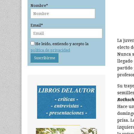
Nombre*
Email*
La juve
He leído, entiendo y acepto la
electo d
política de privacidad
Nunca s
llegado
partido
profeso
Su tray
semiller
Rothsch
Hace un
domingo
prisa. L
_______________
izquier
le vota