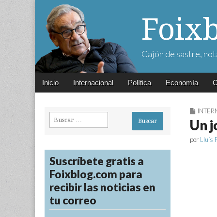
Foix
Cajón de sastre, not
Main
Skip
Inicio
Internacional
Política
Economía
C
menu
to
content
INTER
Buscar:
Un j
por
Lluís 
Suscríbete gratis a
Foixblog.com para
recibir las noticias en
tu correo