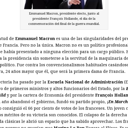
Emmanuel Macron, presidente electo, junto al
presidente François Hollande, el día de la
conmemoración del final de la guerra mundial.
ntud de
Emmanuel Macron
es una de las singularidades del pr
e Francia. Pero no la única. Macron no es un político profesiona
e había presentado a ninguna elección para un cargo público. 
 a la presidencia sin someterse a la servitud de la maquinaria d
 político. Fue contra los convencionalismos habituales casándos
ra, 24 años mayor que él, que será la primera dama de Francia.
ectoria ha pasado por la
Escuela Nacional de Administración
(E
o de primeros ministros y altos funcionarios del Estado, por la
ild
y por la cartera de Economía del presidente
François
Hollan
 año abandonó el gobierno, fundó su partido propio, ¡
En March
 consiguió el 66 por ciento de votos de los franceses. Un joven 
os méritos de su victoria son conocidos. El colapso de la derecha 
da clásicas le abrió un espacio que ha sabido aprovechar. Los f
ron porque no querían que
Marine Le Pen
llegara al Elíseo. Es 