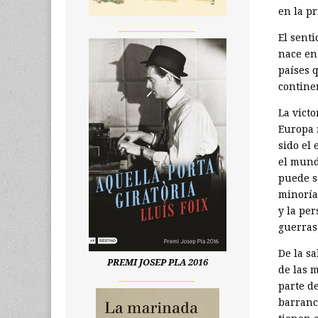
en la p
__________________
El sent
nace en
países 
contine
La vict
Europa 
sido el
el mund
puede s
minoría
y la pe
guerras,
De la s
PREMI JOSEP PLA 2016
de las 
__________________
parte d
barranc