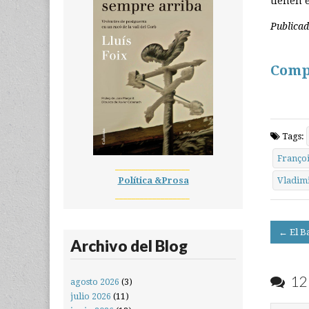
tienen 
Publica
Comp
Tags:
Françoi
__________________
Política &Prosa
Vladimi
__________________
Post
← El B
Archivo del Blog
navigati
12 
agosto 2026
(3)
julio 2026
(11)