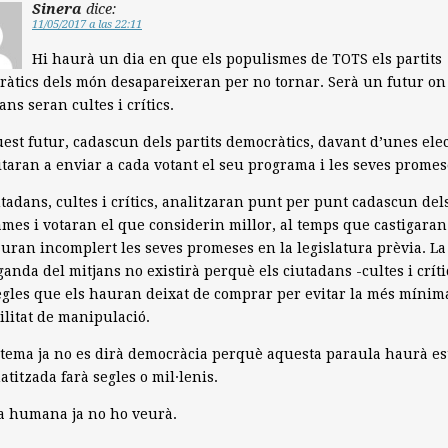
Sinera
dice:
11/05/2017 a las 22:11
Hi haurà un dia en que els populismes de TOTS els partits
àtics dels món desapareixeran per no tornar. Serà un futur on
ans seran cultes i crítics.
est futur, cadascun dels partits democràtics, davant d’unes ele
itaran a enviar a cada votant el seu programa i les seves promes
utadans, cultes i crítics, analitzaran punt per punt cadascun del
mes i votaran el que considerin millor, al temps que castigaran
uran incomplert les seves promeses en la legislatura prèvia. La
anda del mitjans no existirà perquè els ciutadans -cultes i críti
egles que els hauran deixat de comprar per evitar la més mínim
ilitat de manipulació.
istema ja no es dirà democràcia perquè aquesta paraula haurà es
atitzada farà segles o mil·lenis.
a humana ja no ho veurà.