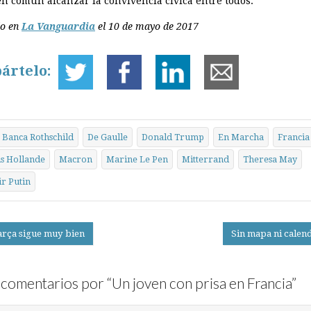
en común alcanzar la convi­vencia cívica entre todos.
do en
La Vanguardia
el 10 de mayo de 2017
ártelo:
Banca Rothschild
De Gaulle
Donald Trump
En Marcha
Francia
s Hollande
Macron
Marine Le Pen
Mitterrand
Theresa May
r Putin
arça sigue muy bien
Sin mapa ni calen
on
comentarios por “
Un joven con prisa en Francia
”