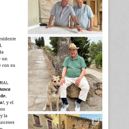
esidente
l.
Ha
e un
e con su
NA),
Banca
de.
a!
, y el
con
y la
ranceses
un