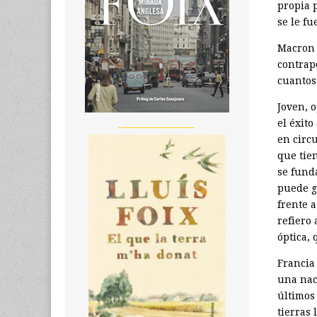
propia 
se le fu
Macron 
contrap
cuantos
Joven, o
el éxit
__________________
en circ
que tie
se fund
puede g
frente 
refiero
óptica,
Francia
una nac
últimos
tierras 