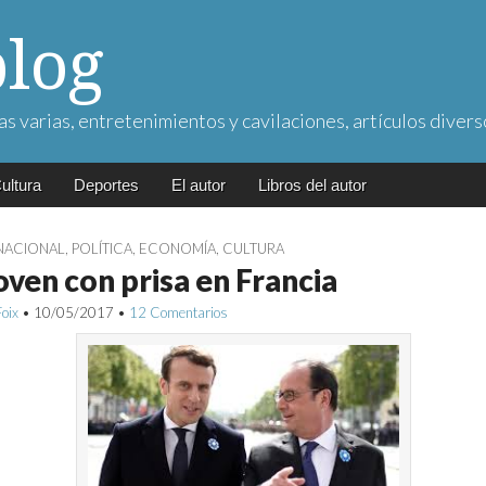
blog
as varias, entretenimientos y cavilaciones, artículos divers
ultura
Deportes
El autor
Libros del autor
NACIONAL
,
POLÍTICA
,
ECONOMÍA
,
CULTURA
oven con prisa en Francia
Foix
•
10/05/2017
•
12 Comentarios