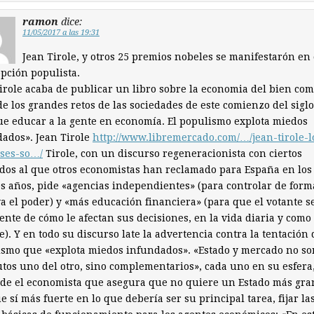
ramon
dice:
11/05/2017 a las 19:31
Jean Tirole, y otros 25 premios nobeles se manifestarón en
opción populista.
irole acaba de publicar un libro sobre la economia del bien co
e los grandes retos de las sociedades de este comienzo del siglo
e educar a la gente en economía. El populismo explota miedos
ados». Jean Tirole
http://www.libremercado.com/…/jean-tirole-l
eses-so…/
Tirole, con un discurso regeneracionista con ciertos
dos al que otros economistas han reclamado para España en los
s años, pide «agencias independientes» (para controlar de form
va el poder) y «más educación financiera» (para que el votante s
ente de cómo le afectan sus decisiones, en la vida diaria y como
e). Y en todo su discurso late la advertencia contra la tentación
smo que «explota miedos infundados». «Estado y mercado no so
utos uno del otro, sino complementarios», cada uno en su esfera
de el economista que asegura que no quiere un Estado más gra
 sí más fuerte en lo que debería ser su principal tarea, fijar la