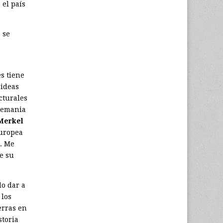
 el país
 se
es tiene
 ideas
cturales
Alemania
Merkel
europea
n. Me
e su
do dar a
 los
erras en
storia