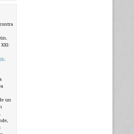
 contra
mún.
 XXI:
os-
a
ea
 de un
n
,
nde,
s