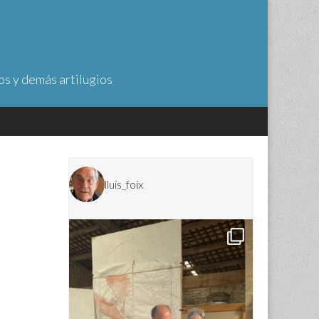
os y demás artilugios
lluis_foix