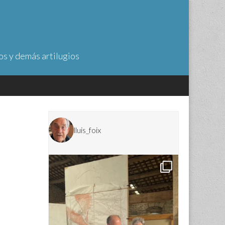
os y demás artilugios
lluis_foix