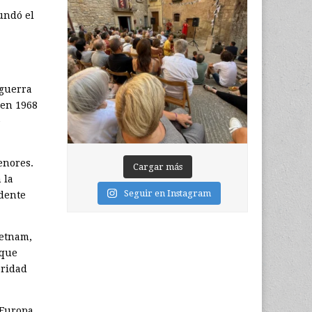
undó el
sguerra
 en 1968
e
enores.
Cargar más
 la
Seguir en Instagram
idente
ietnam,
 que
oridad
 Europa