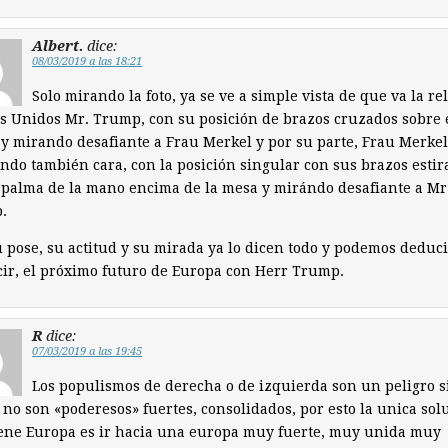
Albert.
dice:
08/03/2019 a las 18:21
Solo mirando la foto, ya se ve a simple vista de que va la re
s Unidos Mr. Trump, con su posición de brazos cruzados sobre 
y mirando desafiante a Frau Merkel y por su parte, Frau Merkel
ndo también cara, con la posición singular con sus brazos estir
 palma de la mano encima de la mesa y mirándo desafiante a Mr
.
 pose, su actitud y su mirada ya lo dicen todo y podemos deduci
ir, el próximo futuro de Europa con Herr Trump.
R
dice:
07/03/2019 a las 19:45
Los populismos de derecha o de izquierda son un peligro si
 no son «poderesos» fuertes, consolidados, por esto la unica sol
ene Europa es ir hacia una europa muy fuerte, muy unida muy