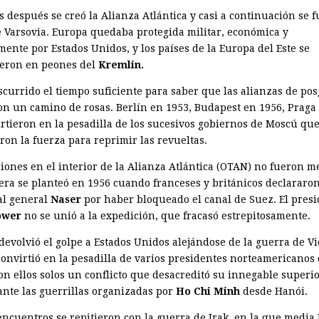
 después se creó la Alianza Atlántica y casi a continuación se f
e Varsovia. Europa quedaba protegida militar, económica y
mente por Estados Unidos, y los países de la Europa del Este se
ieron en peones del
Kremlin.
scurrido el tiempo suficiente para saber que las alianzas de po
on un camino de rosas. Berlín en 1953, Budapest en 1956, Praga
irtieron en la pesadilla de los sucesivos gobiernos de Moscú qu
ron la fuerza para reprimir las revueltas.
siones en el interior de la Alianza Atlántica (OTAN) no fueron m
era se planteó en 1956 cuando franceses y británicos declararon
al general
Naser
por haber bloqueado el canal de Suez. El pres
ower
no se unió a la expedición, que fracasó estrepitosamente.
devolvió el golpe a Estados Unidos alejándose de la guerra de V
convirtió en la pesadilla de varios presidentes norteamericanos
on ellos solos un conflicto que desacreditó su innegable superi
 ante las guerrillas organizadas por
Ho Chi Minh
desde Hanói.
encuentros se repitieron con la guerra de Irak, en la que media