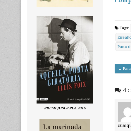
Comp
__________________
Tags:
Eisenh
Pacto d
Post
← Para
navigati
4 c
PREMI JOSEP PLA 2016
__________________
cualqu