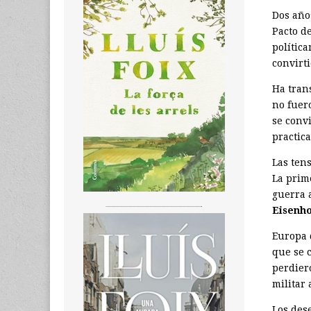
Dos años
Pacto d
política
convirt
Ha tran
no fuer
se conv
practica
Las ten
La prim
guerra 
_______________________
Eisenh
Europa 
que se 
perdier
militar
Los des