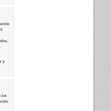
lación
el
ados,
.
r y
 los
ución