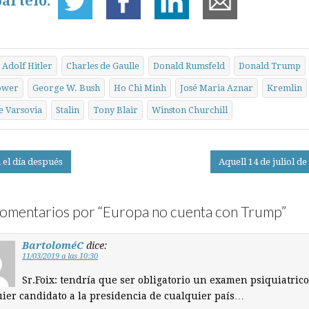
ártelo:
Adolf Hitler
Charles de Gaulle
Donald Rumsfeld
Donald Trump
ower
George W. Bush
Ho Chi Minh
José Maria Aznar
Kremlin
e Varsovia
Stalin
Tony Blair
Winston Churchill
 el día después
Aquell 14 de juliol d
on
omentarios por “
Europa no cuenta con Trump
”
BartoloméC
dice:
11/03/2019 a las 10:30
Sr.Foix: tendría que ser obligatorio un examen psiquiatrico
ier candidato a la presidencia de cualquier país…