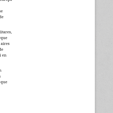
se
de
itares,
orque
 aires
de
i en
n
a
 que