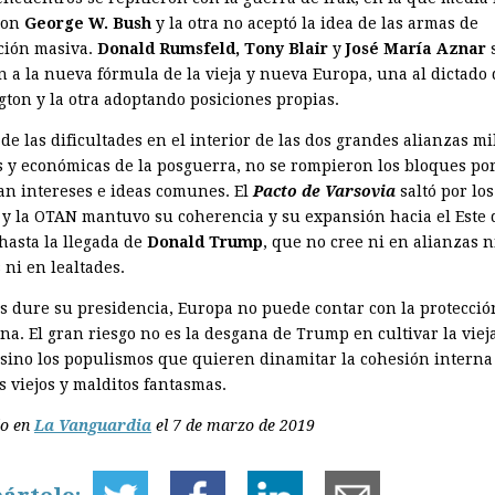
con
George W. Bush
y la otra no aceptó la idea de las armas de
ción masiva.
Donald Rumsfeld, Tony Blair
y
José María Aznar
 a la nueva fórmula de la vieja y nueva Europa, una al dictado 
ton y la otra adoptando posiciones propias.
de las dificultades en el interior de las dos grandes alianzas mil
as y económicas de la posguerra, no se rompieron los bloques p
ían intereses e ideas comunes. El
Pacto de Varsovia
saltó por los
 y la OTAN mantuvo su coherencia y su expansión hacia el Este 
hasta la llegada de
Donald Trump
, que no cree ni en alianzas n
 ni en lealtades.
s dure su presidencia, Europa no puede contar con la protecció
na. El gran riesgo no es la desgana de Trump en cultivar la viej
 sino los populismos que quieren dinamitar la cohesión interna
s viejos y malditos fantasmas.
do en
La Vanguardia
el 7 de marzo de 2019