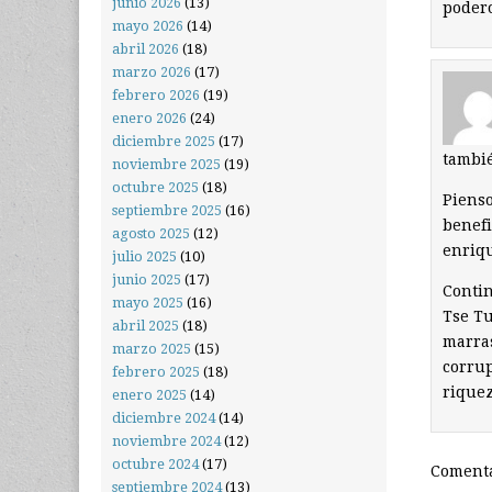
junio 2026
(13)
podero
mayo 2026
(14)
abril 2026
(18)
marzo 2026
(17)
febrero 2026
(19)
enero 2026
(24)
diciembre 2025
(17)
tambié
noviembre 2025
(19)
octubre 2025
(18)
Pienso
septiembre 2025
(16)
benefi
agosto 2025
(12)
enriqu
julio 2025
(10)
junio 2025
(17)
Contin
mayo 2025
(16)
Tse Tu
abril 2025
(18)
marras
marzo 2025
(15)
corrup
febrero 2025
(18)
riquez
enero 2025
(14)
diciembre 2024
(14)
noviembre 2024
(12)
octubre 2024
(17)
Comenta
septiembre 2024
(13)