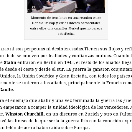
Momento de tensiones en una reunión entre
Donald Trump y varios líderes occidentales
entre ellos una canciller Merkel que no parece
satisfecha.
anzas ni son perpetuas ni desinteresadas.Tienen sus flujos y ref
bre todo se mueven por lealtades y confianzas mutuas. Cuando 
de
Stalin
entraron en Berlín en 1945, el resto de los aliados lleg
de desde el oeste y desde el sur. La guerra la ganaron conjunta
 Unidos, la Unión Soviética y Gran Bretaña, con todos los países
ormente se unieron a los aliados, principalmente la Francia co
Gaulle
.
ra el enemigo que abatir y una vez terminada la guerra las griet
ón empezaron a romper la unidad ideológica de los vencedores. 
te,
Winston Churchill
, en un discurso en Zurich y otro en Fulto
razó las líneas de lo que sería la guerra fría con la conocida exp
un telón de acero había caído sobre Europa.