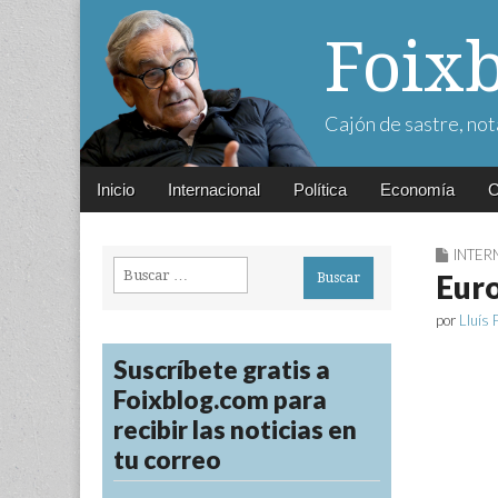
Foix
Cajón de sastre, not
Main
Skip
Inicio
Internacional
Política
Economía
C
menu
to
content
INTER
Buscar:
Eur
por
Lluís 
Suscríbete gratis a
Foixblog.com para
recibir las noticias en
tu correo