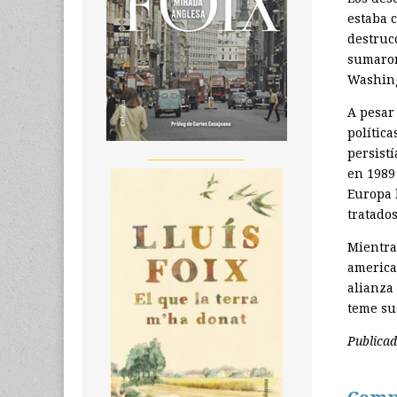
estaba 
destruc
sumaron
Washing
A pesar 
polític
persist
__________________
en 1989
Europa 
tratados
Mientra
america
alianza
teme su
Publica