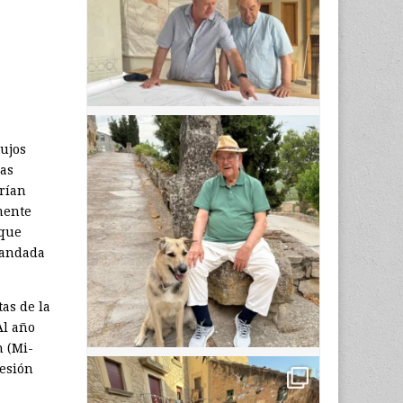
lujos
las
arían
mente
 que
mandada
as de la
Al año
n (Mi­
resión