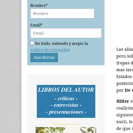
Nombre*
Email*
He leído, entiendo y acepto la
Las ali
política de privacidad
pero so
tropas 
mas tar
Estados
posteri
por
De 
Hitler
e
coalici
siguien
suri), t
_______________
de que 