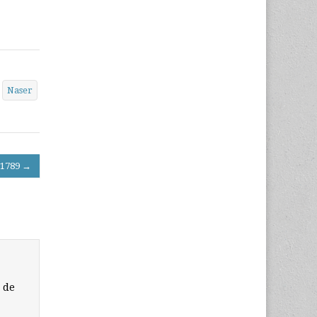
Naser
e 1789 →
 de