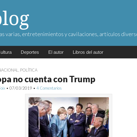
blog
as varias, entretenimientos y cavilaciones, artículos divers
ultura
Deportes
El autor
Libros del autor
NACIONAL
,
POLÍTICA
opa no cuenta con Trump
Foix
•
07/03/2019
•
4 Comentarios