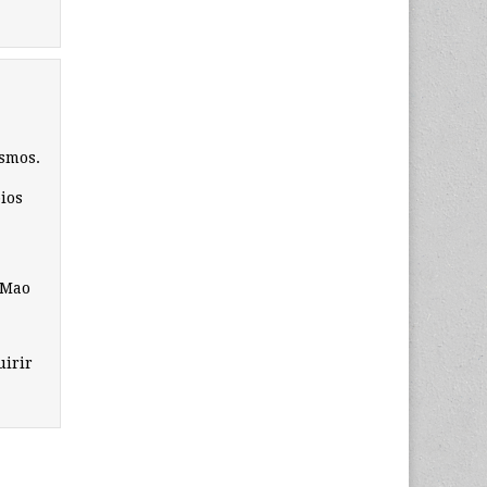
ismos.
ios
 Mao
uirir