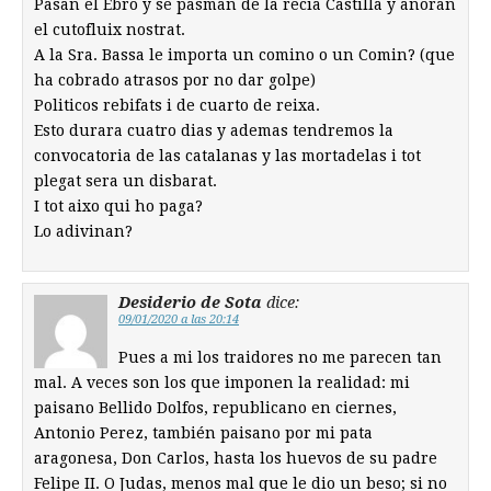
Pasan el Ebro y se pasman de la recia Castilla y añoran
el cutofluix nostrat.
A la Sra. Bassa le importa un comino o un Comin? (que
ha cobrado atrasos por no dar golpe)
Politicos rebifats i de cuarto de reixa.
Esto durara cuatro dias y ademas tendremos la
convocatoria de las catalanas y las mortadelas i tot
plegat sera un disbarat.
I tot aixo qui ho paga?
Lo adivinan?
Desiderio de Sota
dice:
09/01/2020 a las 20:14
Pues a mi los traidores no me parecen tan
mal. A veces son los que imponen la realidad: mi
paisano Bellido Dolfos, republicano en ciernes,
Antonio Perez, también paisano por mi pata
aragonesa, Don Carlos, hasta los huevos de su padre
Felipe II. O Judas, menos mal que le dio un beso; si no