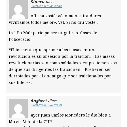
Sinera
dice:
09/01/2020 a las 20:42
Afirma vostè: «Con menos traidores
viviríamos todos mejor». Val. Si ho diu vostè…
I sí. En Malaparte potser tingui raó. Coses de
l’obcecació:
“El tormento que oprime a las masas en una
revolución es su obsesión por la traición… Las masas
revolucionarias son como soldados siempre temerosos
de que sus dirigentes las traicionen”. Prefieren ser
derrotados por el enemigo que ser traicionados por
sus líderes.
dogbert
dice:
09/01/2020 a las 20:39
Ayer Juan Carlos Monedero le dio bien a
Mireia Vehi de la CUP.