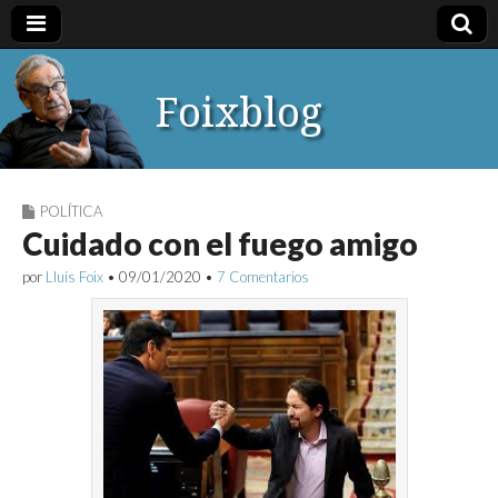
Foixblog
POLÍTICA
Cuidado con el fuego amigo
por
Lluís Foix
•
09/01/2020
•
7 Comentarios