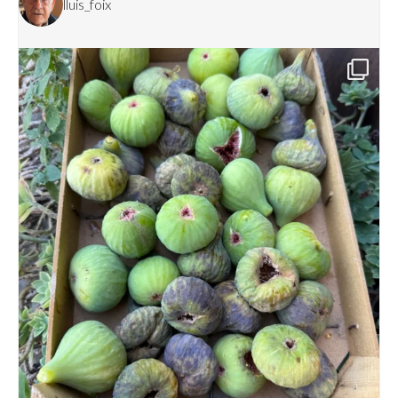
lluis_foix