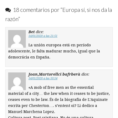
18 comentarios por “
Europa sí, si nos da la
razón
”
Bet
dice:
14/01/2020 a las 21:51
La unión europea está en período
adolescente, le falta madurar mucho, igual que la
democrácia en España.
Joan,Martorellci bafrberà
dice:
14/01/2020 a las 10:14
«A mob of free men as the essential
material of a city… the law when it ceases to be justice,
ceases even to be law. És de la biografia de L’Aquinate
escrita per Chesterton…. s’entent oi? Li dedico a
Manuel Marchena Lopez.
Cultura post. Post cristiana .No és una cultura