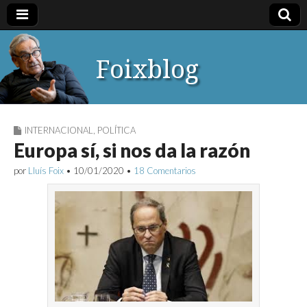
Foixblog
INTERNACIONAL
,
POLÍTICA
Europa sí, si nos da la razón
por
Lluís Foix
•
10/01/2020
•
18 Comentarios