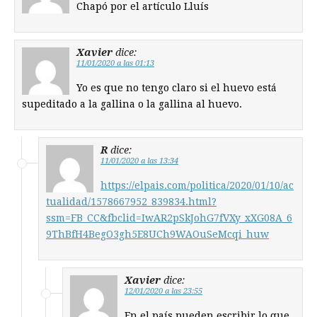
Chapó por el artículo Lluís
Xavier
dice:
11/01/2020 a las 01:13
Yo es que no tengo claro si el huevo está
supeditado a la gallina o la gallina al huevo.
R
dice:
11/01/2020 a las 13:34
https://elpais.com/politica/2020/01/10/ac
tualidad/1578667952_839834.html?
ssm=FB_CC&fbclid=IwAR2pSkJohG7fVXy_xXG08A_6
9ThBfH4BegO3gh5E8UCh9WAOuSeMcqi_huw
Xavier
dice:
12/01/2020 a las 23:55
En el país pueden escribir lo que