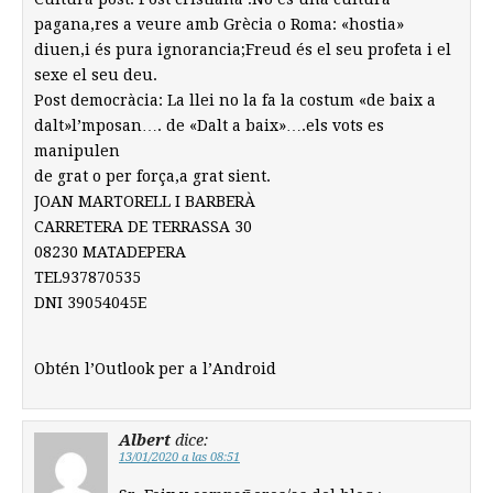
pagana,res a veure amb Grècia o Roma: «hostia»
diuen,i és pura ignorancia;Freud és el seu profeta i el
sexe el seu deu.
Post democràcia: La llei no la fa la costum «de baix a
dalt»l’mposan…. de «Dalt a baix»….els vots es
manipulen
de grat o per força,a grat sient.
JOAN MARTORELL I BARBERÀ
CARRETERA DE TERRASSA 30
08230 MATADEPERA
TEL937870535
DNI 39054045E
Obtén l’Outlook per a l’Android
Albert
dice:
13/01/2020 a las 08:51