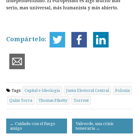
independentismo. El europeísmo es algo mucho más
serio, mas universal, más humanista y más abierto.
Compártelo:
Tags:
Capital e Ideología
Junta Electoral Central
Polonia
Quim Torra
Thomas Piketty
Torrent
Post
← Cuidado con el fuego
Valverde, una crisis
amigo
temeraria →
navigation