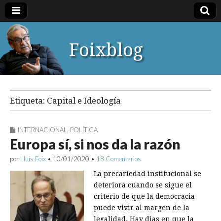
Foixblog
Etiqueta:
Capital e Ideología
INTERNACIONAL
,
POLÍTICA
Europa sí, si nos da la razón
por
Lluís Foix
•
10/01/2020
•
18 Comentarios
La precariedad institucional se
deteriora cuando se sigue el
criterio de que la democracia
puede vivir al margen de la
legalidad. Hay dìas en que la