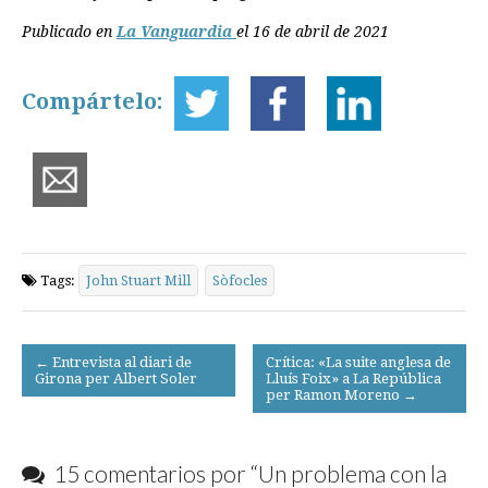
Publicado en
La Vanguardia
el 16 de abril de 2021
Compártelo:
Tags:
John Stuart Mill
Sòfocles
Post
← Entrevista al diari de
Crítica: «La suite anglesa de
Girona per Albert Soler
Lluís Foix» a La República
navigation
per Ramon Moreno →
15 comentarios por “
Un problema con la