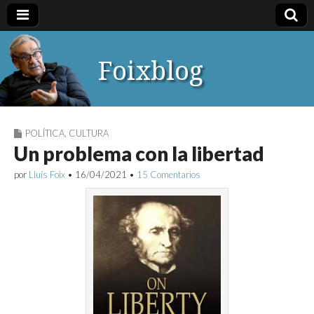
Foixblog
POLÍTICA
,
CULTURA
Un problema con la libertad
por
Lluís Foix
•
16/04/2021
•
15 Comentarios