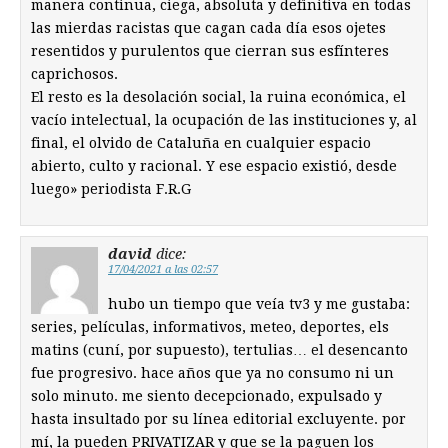
manera continua, ciega, absoluta y definitiva en todas
las mierdas racistas que cagan cada día esos ojetes
resentidos y purulentos que cierran sus esfínteres
caprichosos.
El resto es la desolación social, la ruina económica, el
vacío intelectual, la ocupación de las instituciones y, al
final, el olvido de Cataluña en cualquier espacio
abierto, culto y racional. Y ese espacio existió, desde
luego» periodista F.R.G
david
dice:
17/04/2021 a las 02:57
hubo un tiempo que veía tv3 y me gustaba:
series, películas, informativos, meteo, deportes, els
matins (cuní, por supuesto), tertulias… el desencanto
fue progresivo. hace años que ya no consumo ni un
solo minuto. me siento decepcionado, expulsado y
hasta insultado por su línea editorial excluyente. por
mí, la pueden PRIVATIZAR y que se la paguen los