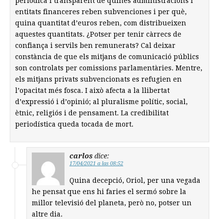
periòdica i transparent de quines administracions i
entitats financeres reben subvenciones i per què,
quina quantitat d’euros reben, com distribueixen
aquestes quantitats. ¿Potser per tenir càrrecs de
confiança i servils ben remunerats? Cal deixar
constància de que els mitjans de comunicació públics
son controlats per comissions parlamentàries. Mentre,
els mitjans privats subvencionats es refugien en
l’opacitat més fosca. I això afecta a la llibertat
d’expressió i d’opinió; al pluralisme polític, social,
ètnic, religiós i de pensament. La credibilitat
periodística queda tocada de mort.
carlos
dice:
17/04/2021 a las 08:52
Quina decepció, Oriol, per una vegada
he pensat que ens hi faries el sermó sobre la
millor televisió del planeta, però no, potser un
altre dia.