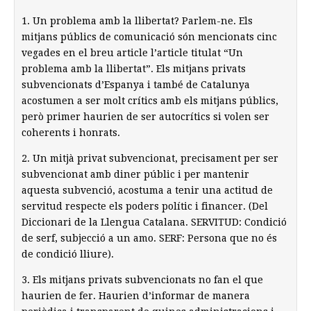
1. Un problema amb la llibertat? Parlem-ne. Els
mitjans públics de comunicació són mencionats cinc
vegades en el breu article l’article titulat “Un
problema amb la llibertat”. Els mitjans privats
subvencionats d’Espanya i també de Catalunya
acostumen a ser molt crítics amb els mitjans públics,
però primer haurien de ser autocrítics si volen ser
coherents i honrats.
2. Un mitjà privat subvencionat, precisament per ser
subvencionat amb diner públic i per mantenir
aquesta subvenció, acostuma a tenir una actitud de
servitud respecte els poders polític i financer. (Del
Diccionari de la Llengua Catalana. SERVITUD: Condició
de serf, subjecció a un amo. SERF: Persona que no és
de condició lliure).
3. Els mitjans privats subvencionats no fan el que
haurien de fer. Haurien d’informar de manera