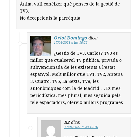
Ànim, vull conéixer què penses de la gestió de
TV3.
No decepcionis la parròquia
Oriol Domingo
dice:
17/04/2021 a las 10:22
¿Gestio de TV3, Carlos? TV3 es
millor que qualsevol TV pública, privada o
subvencionada de les existents a l’estat
espanyol. Molt millor que TV1, TV2, Antena
3, Cuatro, TV5, La Sexta, TV8, les
autonòmiques com la de Madrid…. Es mes
periodística, mes plural, mes seguida pels
tele espactadors, ofereix millors programes
R2
dice:
17/04/2021 a las 19:16