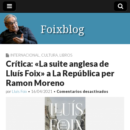
Foixblog
INTERNACIONAL
,
CULTURA
,
LIBROS
Crítica: «La suite anglesa de
Lluís Foix» a La República per
Ramon Moreno
en
por
Lluís Foix
•
16/04/2021
•
Comentarios desactivados
Crítica:
«La
suite
anglesa
de
Lluís
Foix»
a