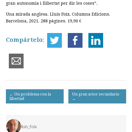
gran autonomia i llibertat per dir les coses”.
Una mirada anglesa. Lluís Foix. Columna Edicions.
Barcelona, 2021. 288 pàgines. 19,90 €
Compártelo:
Post
← Un problema con la
Un gran actor secundario
libertad
→
navigation
lluis_foix