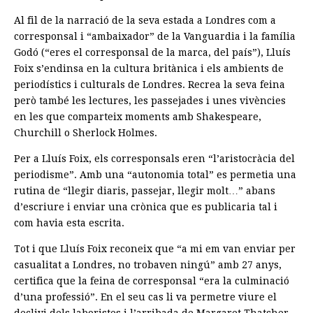
Al fil de la narració de la seva estada a Londres com a
corresponsal i “ambaixador” de la Vanguardia i la família
Godó (“eres el corresponsal de la marca, del país”), Lluís
Foix s’endinsa en la cultura britànica i els ambients de
periodístics i culturals de Londres. Recrea la seva feina
però també les lectures, les passejades i unes vivències
en les que comparteix moments amb Shakespeare,
Churchill o Sherlock Holmes.
Per a Lluís Foix, els corresponsals eren “l’aristocràcia del
periodisme”. Amb una “autonomia total” es permetia una
rutina de “llegir diaris, passejar, llegir molt…” abans
d’escriure i enviar una crònica que es publicaria tal i
com havia esta escrita.
Tot i que Lluís Foix reconeix que “a mi em van enviar per
casualitat a Londres, no trobaven ningú” amb 27 anys,
certifica que la feina de corresponsal “era la culminació
d’una professió”. En el seu cas li va permetre viure el
declivi dels laboristes i l’arribada de Margaret Thatcher