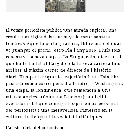
La
República
per
Ramon
Moreno
El vetarà periodista publica ‘Una mirada anglesa’, una
crònica nostàlgica dels seus anys de corresponsal a
Londres
A Aquella porta giratòria, llibre amb el qual
va guanyar el premi Josep Pla l’any 2016, Lluís Foix
repassava la seva etapa a La Vanguardia, diari en el
que ha treballat al llarg de tota la seva carrera fins
arribar al màxim càrrec de directe de l’històric
diari. Una part d’aquesta trajectòria Lluís Foix l’ha
passada com a corresponsal a Londres i Washington;
una etapa, la londinenca, que rememora a Una
mirada anglesa (Columna Edicions), un bell i
evocador relat que conjuga l’experiència personal
del periodista i una meravellosa immersió en la
cultura, la llengua i la societat britàniques.
L’aristocràcia del periodisme