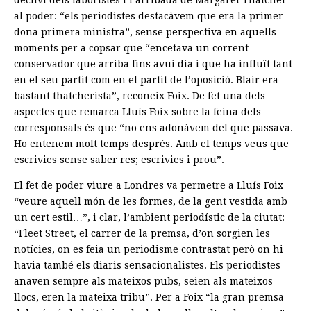
al poder: “els periodistes destacàvem que era la primer
dona primera ministra”, sense perspectiva en aquells
moments per a copsar que “encetava un corrent
conservador que arriba fins avui dia i que ha influït tant
en el seu partit com en el partit de l’oposició. Blair era
bastant thatcherista”, reconeix Foix. De fet una dels
aspectes que remarca Lluís Foix sobre la feina dels
corresponsals és que “no ens adonàvem del que passava.
Ho entenem molt temps després. Amb el temps veus que
escrivies sense saber res; escrivies i prou”.
El fet de poder viure a Londres va permetre a Lluís Foix
“veure aquell món de les formes, de la gent vestida amb
un cert estil…”, i clar, l’ambient periodístic de la ciutat:
“Fleet Street, el carrer de la premsa, d’on sorgien les
notícies, on es feia un periodisme contrastat però on hi
havia també els diaris sensacionalistes. Els periodistes
anaven sempre als mateixos pubs, seien als mateixos
llocs, eren la mateixa tribu”. Per a Foix “la gran premsa