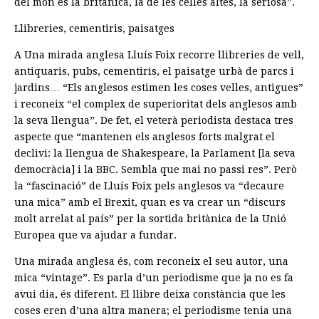
del món és la britànica, la de les celles altes, la seriosa”.
Llibreries, cementiris, paisatges
A Una mirada anglesa Lluís Foix recorre llibreries de vell,
antiquaris, pubs, cementiris, el paisatge urbà de parcs i
jardins… “Els anglesos estimen les coses velles, antigues”
i reconeix “el complex de superioritat dels anglesos amb
la seva llengua”. De fet, el veterà periodista destaca tres
aspecte que “mantenen els anglesos forts malgrat el
declivi: la llengua de Shakespeare, la Parlament [la seva
democràcia] i la BBC. Sembla que mai no passi res”. Però
la “fascinació” de Lluís Foix pels anglesos va “decaure
una mica” amb el Brexit, quan es va crear un “discurs
molt arrelat al país” per la sortida britànica de la Unió
Europea que va ajudar a fundar.
Una mirada anglesa és, com reconeix el seu autor, una
mica “vintage”. Es parla d’un periodisme que ja no es fa
avui dia, és diferent. El llibre deixa constància que les
coses eren d’una altra manera; el periodisme tenia una