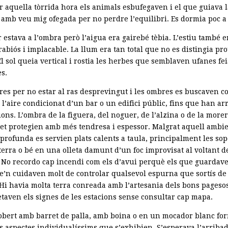
r aquella tòrrida hora els animals esbufegaven i el que guiava 
amb veu mig ofegada per no perdre l’equilibri. Es dormia poc a l
r estava a l’ombra però l’aigua era gairebé tèbia. L’estiu també e
rabiós i implacable. La llum era tan total que no es distingia pro
El sol queia vertical i rostia les herbes que semblaven ufanes fe
s.
res per no estar al ras desprevingut i les ombres es buscaven c
 l’aire condicionat d’un bar o un edifici públic, fins que han arr
ions. L’ombra de la figuera, del noguer, de l’alzina o de la more
et protegien amb més tendresa i espessor. Malgrat aquell ambi
profunda es servien plats calents a taula, principalment les sop
 terra o bé en una olleta damunt d’un foc improvisat al voltant d
 No recordo cap incendi com els d’avui perquè els que guardave
e’n cuidaven molt de controlar qualsevol espurna que sortís de 
 Hi havia molta terra conreada amb l’artesania dels bons pageso
etaven els signes de les estacions sense consultar cap mapa.
cobert amb barret de palla, amb boina o en un mocador blanc f
s aspectes individualíssims que s’exhibien. S’esperava l’arribad