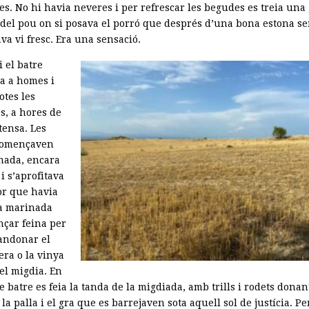
es. No hi havia neveres i per refrescar les begudes es treia una
 del pou on si posava el porró que després d’una bona estona s
va vi fresc. Era una sensació.
i el batre
a a homes i
otes les
s, a hores de
tensa. Les
començaven
nada, encara
 i s’aprofitava
or que havia
la marinada
nçar feina per
bandonar el
era o la vinya
el migdia. En
 batre es feia la tanda de la migdiada, amb trills i rodets donan
a palla i el gra que es barrejaven sota aquell sol de justícia. Pe