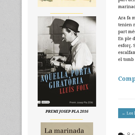
marinada
__________________
Ara fa m
tenien r
part més
En ple d
esforç. 
escalfa
el tomb 
Comp
Post
PREMI JOSEP PLA 2016
← Los 
__________________
navigati
8 c