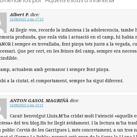
Albert P.
dice:
12/08/2022 a las 17:13
Al llegir-vos, recordo la infantesa i la adolescencia, tambe
emoria profunda, que enla vida i actuació en el camp, hi había
OR I sempre es trevallaba, fent pinya tots junts a la vegada, c
cessari. Que per cert, en les feines del camp, sempre era necess
indible.
camp, actuabem amb germanor i sempre fent pinya.
bi a la ciutat, el comportament, sempre ha sigut diferent.
ANTON GASOL MAGRIÑÀ
dice:
12/08/2022 a las 13:11
Carai! benvolgut Lluis,M’ha cridat molt l’atenció «aquells e
ntesa» del teu blog.Ho he llegit àvidament. I la lectura m’ha tras
 poble: Cervià de les Garrigues i, més concretament, a un tros n