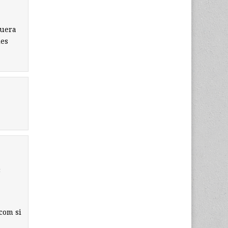
guera
les
c
com si