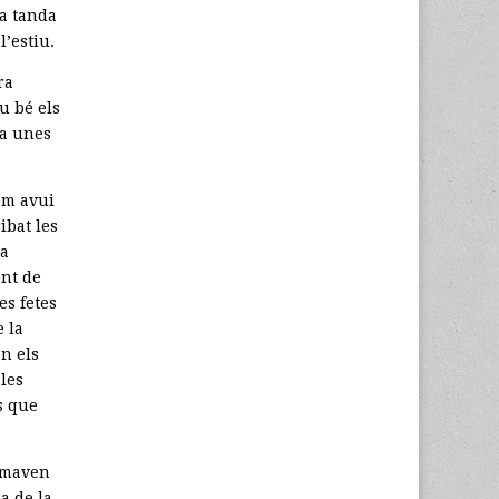
la tanda
’estiu.
ra
u bé els
ia unes
om avui
ibat les
ra
ent de
es fetes
e la
n els
les
s que
ormaven
a de la