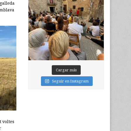
 galleda
emblava
Cargar más
Seguir en Instagram
t voltes
r