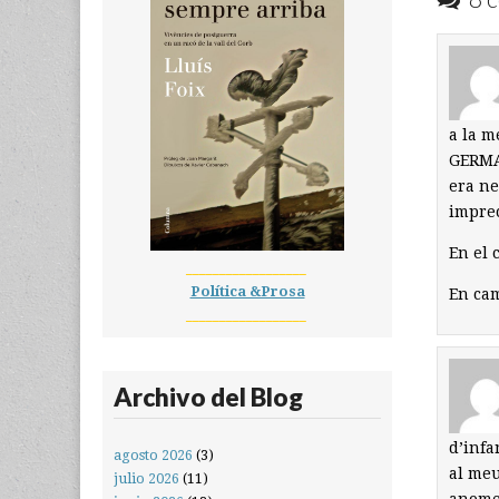
a la m
GERMAN
era ne
imprec
En el 
__________________
Política &Prosa
En cam
__________________
Archivo del Blog
d’infa
agosto 2026
(3)
al meu
julio 2026
(11)