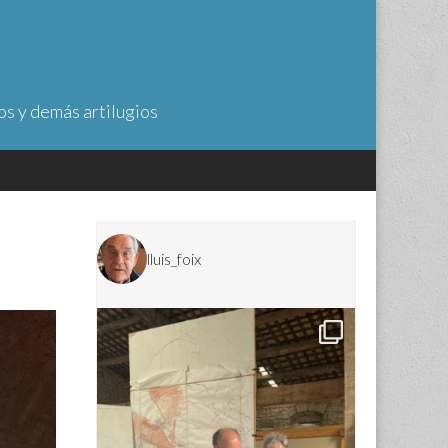
os y demás artilugios
lluis_foix