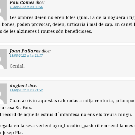
Pau Comes
dice:
12/08/2022 a las 00:56
Les ombres deien no eren totes igual. La de la noguera i fi
 bones, poden provocar, deien, urticaria i mal de cap. En canvi 
 de les alzineres i roures són beneficioses.
Joan Pallares
dice:
11/08/2022 a las 23:17
Genial.
dogbert
dice:
11/08/2022 a las 21:52
Cuan arrivin aquestas caloradas a mitja centuria, jo tampo
 a casa Sr. Foix.
l record de aquells estius d´infantesa no ens els treura ningu.
egada en la seva vertent agro_bucolico_pastoril em sembla mes 
a Josep Pla.