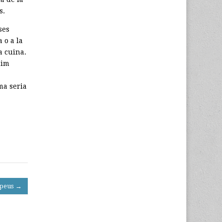
s.
ses
 o a la
a cuina.
nim
ma seria
mpeus →