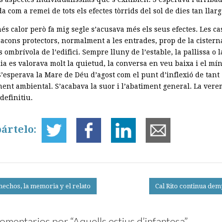
 com a remei de tots els efectes tòrrids del sol de dies tan llarg
és calor però fa mig segle s’acusava més els seus efectes. Les ca
acons protectors, normalment a les entrades, prop de la cisterna
 ombrívola de l’edifici. Sempre lluny de l’estable, la pallissa o l
ia es valorava molt la quietud, la conversa en veu baixa i el mí
S’esperava la Mare de Déu d’agost com el punt d’inflexió de tant
ment ambiental. S’acabava la suor i l’abatiment general. La vere
definitiu.
ártelo:
hechos, la memoria y el relato
Cal Rito continua de
on
omentarios por “
Aquells estius d’infantesa
”