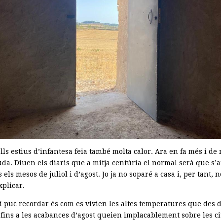
lls estius d’infantesa feia també molta calor. Ara en fa més i d
da. Diuen els diaris que a mitja centúria el normal serà que s’a
 els mesos de juliol i d’agost. Jo ja no soparé a casa i, per tant, 
xplicar.
í puc recordar és com es vivien les altes temperatures que des d
 fins a les acabances d’agost queien implacablement sobre les ci