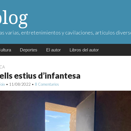
blog
as varias, entretenimientos y cavilaciones, artículos divers
ultura
Deportes
El autor
Libros del autor
ICA
lls estius d’infantesa
Foix
•
11/08/2022
•
8 Comentarios