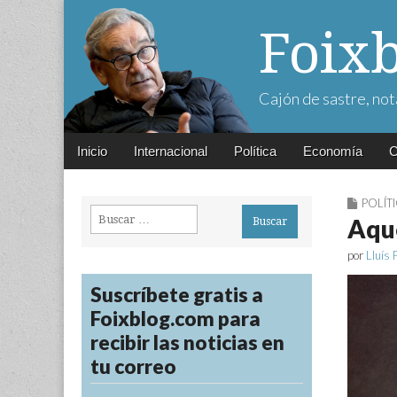
Foix
Cajón de sastre, not
Main
Skip
Inicio
Internacional
Política
Economía
C
menu
to
content
POLÍT
Buscar:
Aque
por
Lluís 
Suscríbete gratis a
Foixblog.com para
recibir las noticias en
tu correo