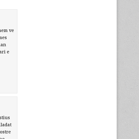
 hem ve
 mes
uan
ari e
stius
lladat
ostre