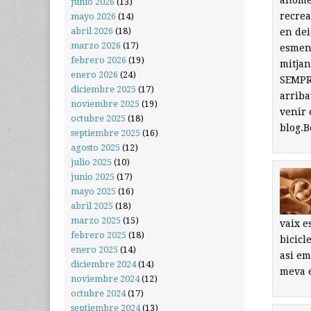
anomen
junio 2026
(13)
recrea
mayo 2026
(14)
abril 2026
(18)
en dei
marzo 2026
(17)
esment
febrero 2026
(19)
mitjan
enero 2026
(24)
SEMPRE
diciembre 2025
(17)
arriba
noviembre 2025
(19)
venir 
octubre 2025
(18)
blog.B
septiembre 2025
(16)
agosto 2025
(12)
julio 2025
(10)
junio 2025
(17)
mayo 2025
(16)
abril 2025
(18)
marzo 2025
(15)
vaix e
febrero 2025
(18)
bicicl
enero 2025
(14)
asi em
diciembre 2024
(14)
meva e
noviembre 2024
(12)
octubre 2024
(17)
septiembre 2024
(13)