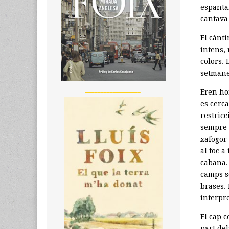
espanta
cantava 
El cànti
intens, 
colors. 
setmane
__________________
Eren ho
es cerca
restricc
sempre 
xafogor 
al foc a
cabana.
camps s
brases.
interpr
El cap 
part del