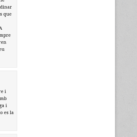
 he
 dinar
os que
A
empre
ren
teu
e i
 amb
ga i
o es la