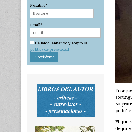
Nombre*
Email*
He leído, entiendo y acepto la
política de privacidad
En aque
sostingu
50 graus
podré e
El que s
_______________
de juny