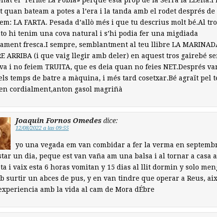
at el ‘Terme La Pobla» perquè està prop de la Serra la LLena.I
t quan bateam a potes a l’era i la tanda amb el rodet després de
em: LA FARTA. Pesada d’allò més i que tu descrius molt bé.Al tr
o hi tenim una cova natural i s’hi podia fer una migdiada
ament fresca.I sempre, semblantment al teu llibre LA MARINAD
 ARRIBA (i que vaig llegir amb deler) en aquest tros gairebé s
va i no feiem TRUITA, que es deia quan no feies NET.Després va
els temps de batre a màquina, i més tard cosetxar.Bé agraït pel 
en cordialment,anton gasol magriñà
Joaquin Fornos Omedes
dice:
12/08/2022 a las 09:55
yo una vegada em van combidar a fer la verma en septembr
star un dia, peque est van vaña am una balsa i al tornar a casa
eta i vaix esta 6 horas vomitan y 15 dias al llit dormin y solo men
b surtir un abces de pus, y en van tindre que operar a Reus, aix
xperiencia amb la vida al cam de Mora dÉbre