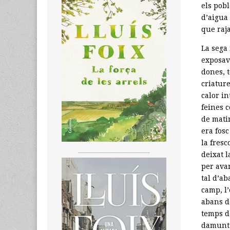
els pobl
d’aigua
que raja
La sega 
exposav
dones, t
criature
calor in
feines 
de mati
era fosc
la fresc
_______________________
deixat 
per ava
tal d’a
camp, l’
abans d
temps de
damunt l