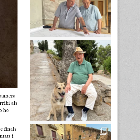
e manera
rribi als
no ho
e finals
utats i