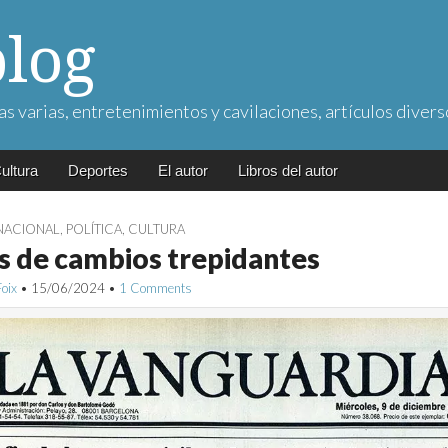
blog
as varias, entretenimientos y cavilaciones, artículos divers
ultura
Deportes
El autor
Libros del autor
NACIONAL
,
POLÍTICA
,
CULTURA
 de cambios trepidantes
Foix
•
15/06/2024
•
1 Comments