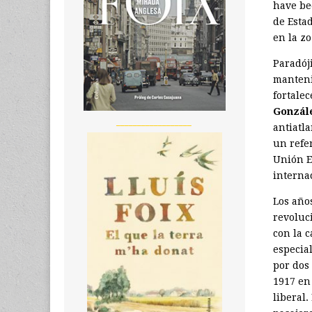
have be
de Estad
en la z
Paradój
manteni
fortale
Gonzál
__________________
antiatl
un refe
Unión E
interna
Los año
revoluc
con la c
especia
por dos
1917 en 
liberal