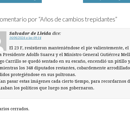
on
omentario por “
Años de cambios trepidantes
”
Salvador de Lleida
dice:
16/06/2024 a las 09:14
El 23 F, resistieron manteniéndose el pie valientemente, el
a Presidente Adolfo Suarez y el Ministro General Gutiérrez Mel
go Carrillo se quedó sentado en su escaño, encendió un pitillo y
mientras los 348 diputados restantes, cobardemente arrodillado
idos protegiéndose en sus poltronas.
an pasar estas imágenes cada cierto tiempo, para recordarnos 
lzaban los políticos que luego nos gobernaron.
rios cerrados.