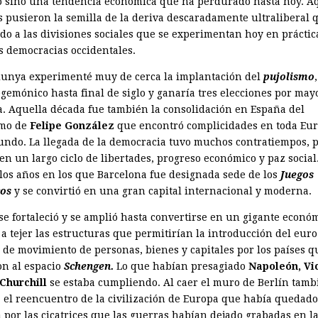
o sino una tendencia económica que ha perdurado hasta hoy. A
as pusieron la semilla de la deriva descaradamente ultraliberal 
do a las divisiones sociales que se experimentan hoy en prácti
as democracias occidentales.
lunya experimenté muy de cerca la implantación del
pujolismo
egemónico hasta final de siglo y ganaría tres elecciones por may
a. Aquella década fue también la consolidación en España del
smo de
Felipe González
que encontró complicidades en toda Eur
undo. La llegada de la democracia tuvo muchos contratiempos, p
en un largo ciclo de libertades, progreso económico y paz social
los años en los que Barcelona fue designada sede de los
Juegos
os
y se convirtió en una gran capital internacional y moderna.
se fortaleció y se amplió hasta convertirse en un gigante econó
 tejer las estructuras que permitirían la introducción del euro 
d de movimiento de personas, bienes y capitales por los países q
on al espacio
Schengen.
Lo que habían presagiado
Napoleón, Vi
Churchill
se estaba cumpliendo. Al caer el muro de Berlín tamb
a el reencuentro de la civilización de Europa que había quedado
 por las cicatrices que las guerras habían dejado grabadas en la