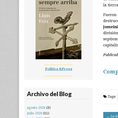
la tierra
Fueron 
destruc
Jomeini
división
septiem
capital
Publica
__________________
Política &Prosa
Comp
__________________
Archivo del Blog
Tags:
agosto 2026
(3)
julio 2026
(11)
Post
← Se b