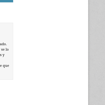
lado.
 se lo
s y
de que