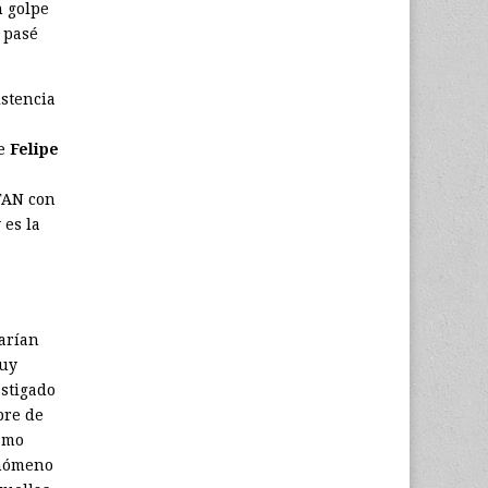
n golpe
 pasé
istencia
ue
Felipe
OTAN con
 es la
arían
muy
astigado
bre de
ismo
enómeno