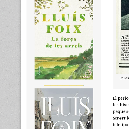
En los
_______________________
El peri
los his
pequeñ
Street
l
teletip