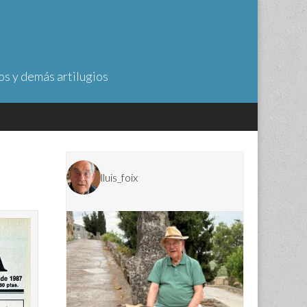
os y demás artilugios
lluis_foix