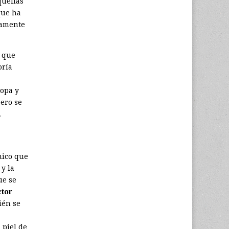
quellas
que ha
camente
, que
oría
opa y
ero se
.
mico que
y la
ue se
ctor
ién se
 piel de