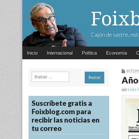
Foix
Cajón de sastre, not
Main
Skip
Inicio
Internacional
Política
Economía
C
menu
to
content
INTER
Buscar:
Años
por
Lluís 
Suscríbete gratis a
Foixblog.com para
recibir las noticias en
tu correo