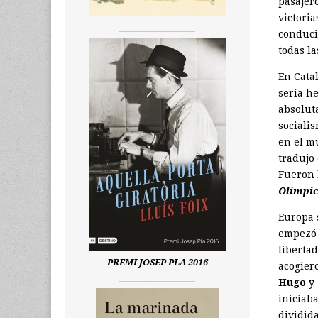
pasajer
victori
__________________
conduci
todas l
En Cata
sería h
absolut
sociali
en el m
tradujo 
Fueron 
Olímpic
Europa 
empezó a
liberta
PREMI JOSEP PLA 2016
acogier
__________________
Hugo
y
iniciab
dividida