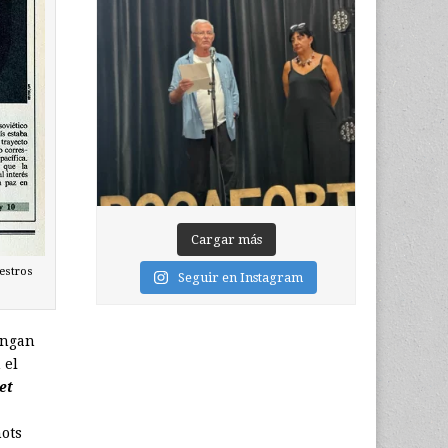
Cargar más
uestros
Seguir en Instagram
engan
 el
et
hots