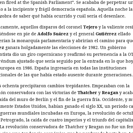
en fired at the Spanish Parliament”. Se acababa de perpetrar u
o a la incipiente y frágil democracia española. Aquella noche la
ozobra de saber qué había ocurrido y cuál sería el desenlace.
icamente, aquellos disparos del coronel
Tejero
y la valiente res
éndose en pie de
Adolfo Suárez
y el general
Gutiérrez
ellado
cerían la monarquía parlamentaria y abrirían el camino para q
ez
ganara holgadamente las elecciones de 1982. Un gobierno
antista dio un giro copernicano y reafirmó su pertenencia a la 
réndum ajustado que sería seguido por la entrada en lo que hoy
uropea en 1986. España ingresaría en todas las instituciones
cionales de las que había estado ausente durante generaciones.
s ochenta precipitaron cambios trepidantes. Empezaban con la
ión conservadora con las victorias de
Thatcher
y
Reagan
y acab
aída del muro de Berlín y el fin de la guerra fría. Occidente, y 
lmente Estados Unidos, habían ganado el siglo XX, un periodo c
 guerras mundiales incubadas en Europa, la revolución de octu
Petrogrado, la caída de cuatro imperios y el triunfo del capital
. La revolución conservadora de Thatcher y Reagan no fue un f