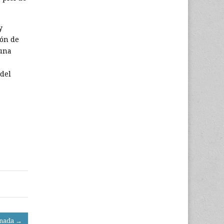
y
ión de
 una
 del
rnada →