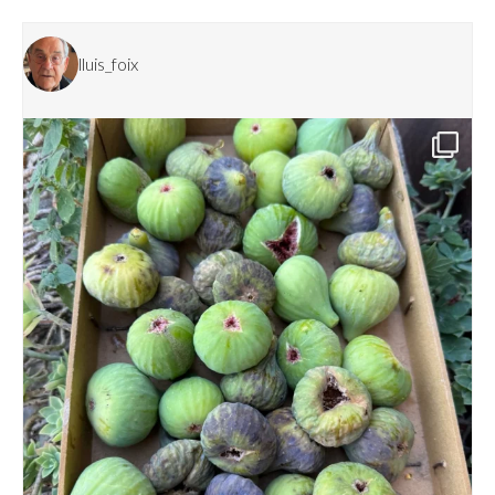
lluis_foix