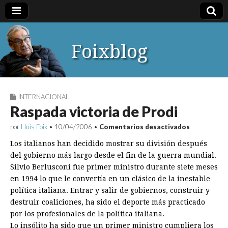
Foixblog
INTERNACIONAL
Raspada victoria de Prodi
en
por
Lluís Foix
•
10/04/2006
•
Comentarios desactivados
Raspada
victoria
Los italianos han decidido mostrar su división después
de
del gobierno más largo desde el fin de la guerra mundial.
Prodi
Silvio Berlusconi fue primer ministro durante siete meses
en 1994 lo que le convertía en un clásico de la inestable
política italiana. Entrar y salir de gobiernos, construir y
destruir coaliciones, ha sido el deporte más practicado
por los profesionales de la política italiana.
Lo insólito ha sido que un primer ministro cumpliera los