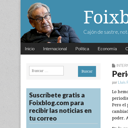
Foix
Cajón de sastre, not
Main
Skip
Inicio
Internacional
Política
Economía
C
menu
to
content
INTER
Buscar:
Peri
por
Lluís 
Lo hemo
Suscríbete gratis a
periodis
Foixblog.com para
Pero el 
recibir las noticias en
cambiad
tu correo
poder. 