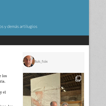
os y demás artilugios
lluis_foix
e los
ria.
y el