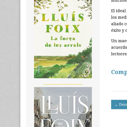
muchos 
El idea
los medi
aliado c
éxito y 
Un maes
acuerdo:
lectores
Comp
_______________________
Post
← Desa
navigati