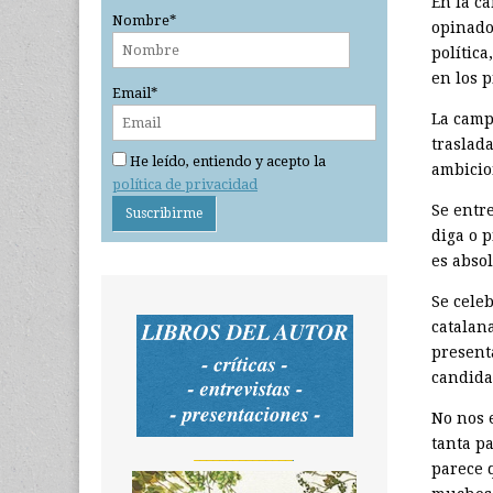
En la c
Nombre*
opinador
política
en los 
Email*
La camp
traslada
He leído, entiendo y acepto la
ambicio
política de privacidad
Se entre
diga o 
es abso
Se cele
catalana
present
candida
No nos 
tanta pa
_______________
parece q