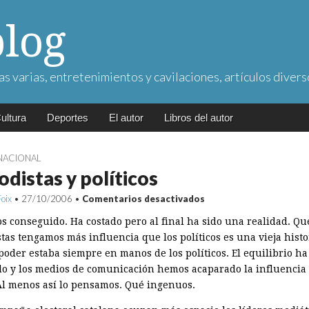
blog
as varias, entretenimientos y cavilaciones, artículos divers
ultura
Deportes
El autor
Libros del autor
NACIONAL
odistas y políticos
en
Foix
•
27/10/2006
•
Comentarios desactivados
Periodistas
y
s conseguido. Ha costado pero al final ha sido una realidad. Qu
políticos
tas tengamos más influencia que los políticos es una vieja histo
poder estaba siempre en manos de los políticos. El equilibrio ha
o y los medios de comunicación hemos acaparado la influencia 
Al menos así lo pensamos. Qué ingenuos.