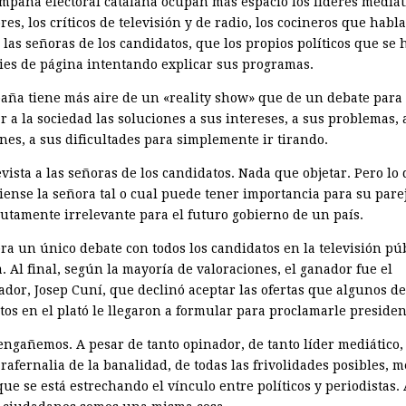
ampaña electoral catalana ocupan más espacio los líderes mediáti
es, los críticos de televisión y de radio, los cocineros que habl
, las señoras de los candidatos, que los propios políticos que s
pies de página intentando explicar sus programas.
aña tiene más aire de un «reality show» que de un debate para
r a la sociedad las soluciones a sus intereses, a sus problemas, 
nes, a sus dificultades para simplemente ir tirando.
vista a las señoras de los candidatos. Nada que objetar. Pero lo
piense la señora tal o cual puede tener importancia para su pare
lutamente irrelevante para el futuro gobierno de un país.
bra un único debate con todos los candidatos en la televisión pú
. Al final, según la mayoría de valoraciones, el ganador fue el
ador, Josep Cuní, que declinó aceptar las ofertas que algunos de
tos en el plató le llegaron a formular para proclamarle presiden
engañemos. A pesar de tanto opinador, de tanto líder mediático,
rafernalia de la banalidad, de todas las frivolidades posibles, m
ue se está estrechando el vínculo entre políticos y periodistas.