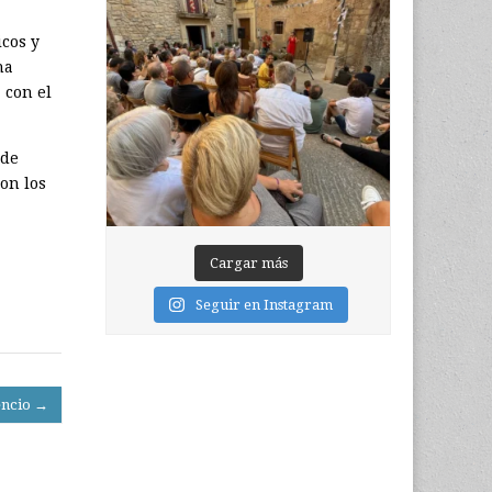
icos y
ha
 con el
 de
on los
Cargar más
Seguir en Instagram
encio →