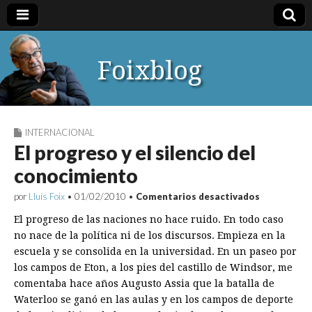
Foixblog
INTERNACIONAL
El progreso y el silencio del
conocimiento
en
por
Lluís Foix
•
01/02/2010
•
Comentarios desactivados
El
progreso
El progreso de las naciones no hace ruido. En todo caso
y
no nace de la política ni de los discursos. Empieza en la
el
escuela y se consolida en la universidad. En un paseo por
silencio
del
los campos de Eton, a los pies del castillo de Windsor, me
conocimie
comentaba hace años Augusto Assia que la batalla de
Waterloo se ganó en las aulas y en los campos de deporte