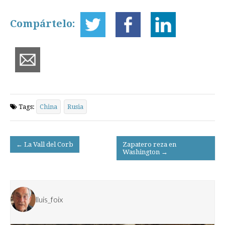
Compártelo:
Tags:
China
Rusia
Post
← La Vall del Corb
Zapatero reza en
Washington →
navigation
lluis_foix