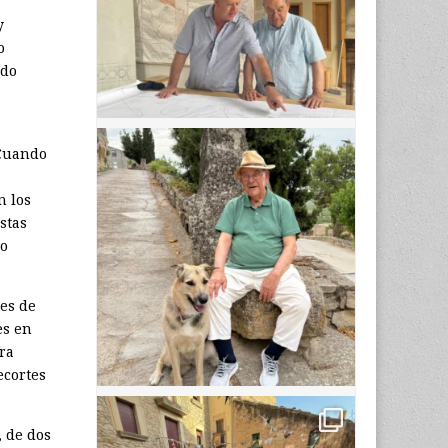
y
o
ndo
 Cuando
n los
stas
no
tes de
es en
ra
ecortes
, de dos