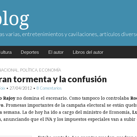
blog
as varias, entretenimientos y cavilaciones, artículos divers
ultura
Deportes
El autor
Libros del autor
NACIONAL
,
POLÍTICA
,
ECONOMÍA
ran tormenta y la confusión
Foix
•
27/04/2012
•
8 Comentarios
o Rajoy
no domina el escenario. Como tampoco lo controlaba
Ro
ro
. Promesas importantes de la campaña electoral se están que
da semana. La de hoy ha ido a cargo del ministro de Economía,
Lu
s
, anunciando que el IVA y los impuestos especiales van a subir