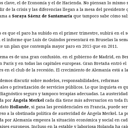
os clave, el de Economía y el de Hacienda. No piensan lo mismo 
ir de la crisis y las diferencias llegan a la mesa del presidente
lama a
Soraya Sáenz de Santamaría
que tampoco sabe cómo sali
to es que el paro ha subido en el primer trimestre, subirá en el
n el informe que Luís de Guindos presentará en Bruselas la se
te un plan que contempla mayor paro en 2015 que en 2011.
lema es de una gran confusión. en el gobierno de Madrid, en Ber
n París y en todas las capitales europeas. Gran Bretaña entró el
s en el club de la recesión. El crecimiento de Alemania está a la
demos discutir sobre modelos, responsabilidades, reformas
iales o privatización de servicios públicos. Lo que inquieta es q
diagnóstico seguro y tampoco terapias adecuadas. La austeridad
da por
Ángela Merkel
cada día tiene más adversarios en toda E
idato
Hollande
, si gana las presidenciales en Francia, puede se
so a la obstinada política de austeridad de Ángela Merkel. La po
da por Alemania empeora la situación económica y social en ca
aíses europeos. Incluso en la estable y laboriosa Holanda ha caí