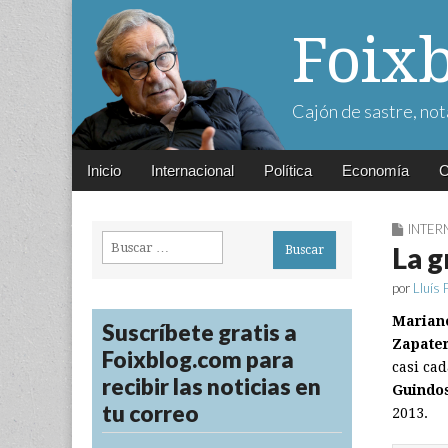
Foix
Cajón de sastre, not
Main
Skip
Inicio
Internacional
Política
Economía
C
menu
to
content
INTER
Buscar:
La g
por
Lluís 
Marian
Suscríbete gratis a
Zapate
Foixblog.com para
casi ca
recibir las noticias en
Guindo
tu correo
2013.