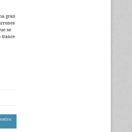
una gran
arrones
que se
 trance
matiza;