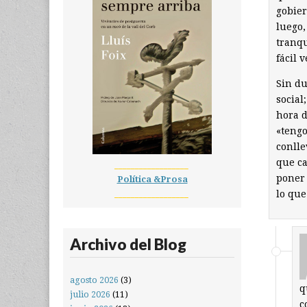
gobier
luego,
tranqu
fácil 
Sin du
social
hora d
«tengo
conlle
que c
__________________
poner 
Política &Prosa
__________________
lo que
Archivo del Blog
agosto 2026
(3)
q
julio 2026
(11)
c