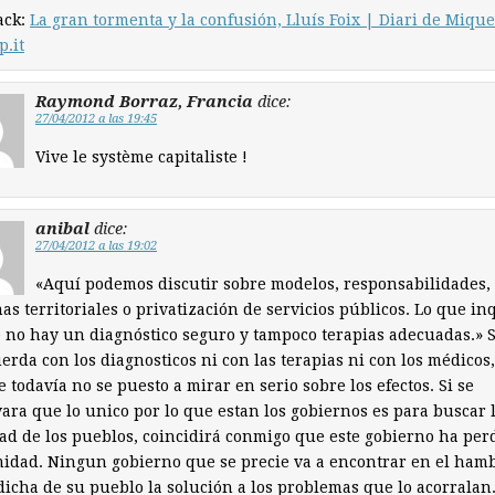
ack:
La gran tormenta y la confusión, Lluís Foix | Diari de Mique
p.it
Raymond Borraz, Francia
dice:
27/04/2012 a las 19:45
Vive le système capitaliste !
anibal
dice:
27/04/2012 a las 19:02
«Aquí podemos discutir sobre modelos, responsabilidades,
as territoriales o privatización de servicios públicos. Lo que in
 no hay un diagnóstico seguro y tampoco terapias adecuadas.» S
erda con los diagnosticos ni con las terapias ni con los médicos,
 todavía no se puesto a mirar en serio sobre los efectos. Si se
ara que lo unico por lo que estan los gobiernos es para buscar 
dad de los pueblos, coincidirá conmigo que este gobierno ha per
midad. Ningun gobierno que se precie va a encontrar en el ham
dicha de su pueblo la solución a los problemas que lo acorralan.