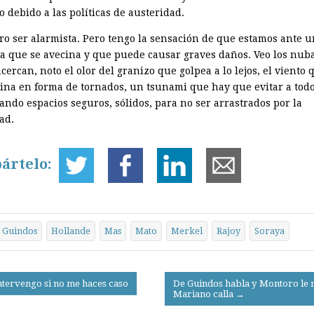
 debido a las políticas de austeridad.
ro ser alarmista. Pero tengo la sensación de que estamos ante 
a que se avecina y que puede causar graves daños. Veo los nub
cercan, noto el olor del granizo que golpea a lo lejos, el viento 
ina en forma de tornados, un tsunami que hay que evitar a todo
ando espacios seguros, sólidos, para no ser arrastrados por la
ad.
ártelo:
Guindos
Hollande
Mas
Mato
Merkel
Rajoy
Soraya
ntervengo si no me haces caso
De Guindos habla y Montoro le 
Mariano calla →
on