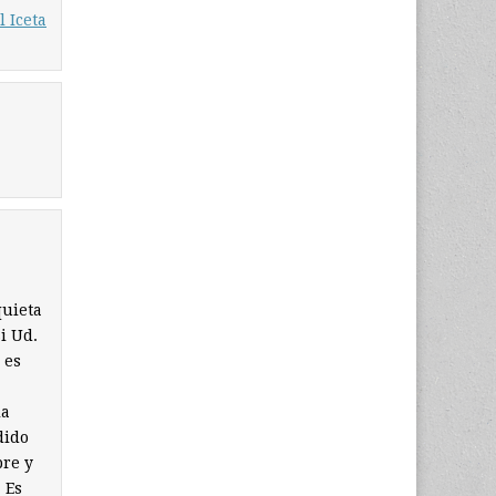
l Iceta
quieta
i Ud.
 es
la
dido
bre y
 Es