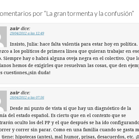
omentarios por “
La gran tormenta y la confusión
”
zair
dice:
29/04/2012 a las 12:49
Insisto, Julia: hace falta valentía para estar hoy en política.
zco a los políticos de primera línea que quieran trabajar en es
. Siempre hay o habrá alguna oveja negra en el colectivo. Que l
anos hemos de exigirles que resuelvan las cosas, que den ejemp
s cuestiones,¡sin duda!
zair
dice:
28/04/2012 a las 07:56
Desde mi punto de vista sí que hay un diagnóstico de la
ía del estado español. Es cierto que en el contexto que se
rarón oculto los del PP y el que después se ha ido configurando
orrer y correr sin parar. Como en una familia cuando se gasta 
 tiene: hipotecas (antes), mal humor, prisas, desacuerdos, etc. 