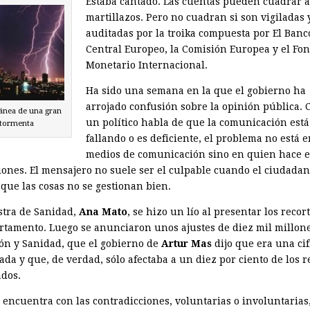
Estaba cantado. Las cuentas pueden cuadrar a
martillazos. Pero no cuadran si son vigiladas 
auditadas por la troika compuesta por El Banc
Central Europeo, la Comisión Europea y el Fo
Monetario Internacional.
Ha sido una semana en la que el gobierno ha
arrojado confusión sobre la opinión pública.
ánea de una gran
un político habla de que la comunicación está
tormenta
fallando o es deficiente, el problema no está e
medios de comunicación sino en quien hace e
iones. El mensajero no suele ser el culpable cuando el ciudada
 que las cosas no se gestionan bien.
stra de Sanidad,
Ana Mato
, se hizo un lío al presentar los recor
rtamento. Luego se anunciaron unos ajustes de diez mil millon
ón y Sanidad, que el gobierno de
Artur Mas
dijo que era una cif
da y que, de verdad, sólo afectaba a un diez por ciento de los r
dos.
e encuentra con las contradicciones, voluntarias o involuntarias