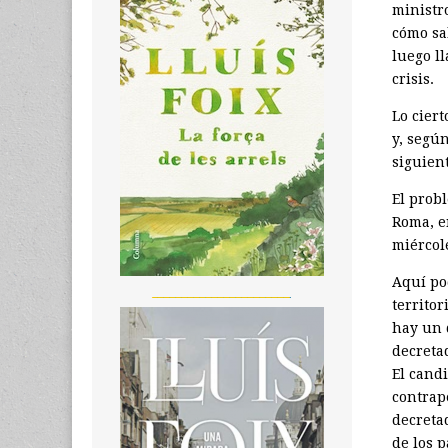
ministr
cómo sal
luego l
crisis.
Lo cier
y, segú
siguien
El prob
Roma, e
miércole
Aquí po
_______________________
territor
hay un 
decreta
El cand
contrape
decreta
de los p