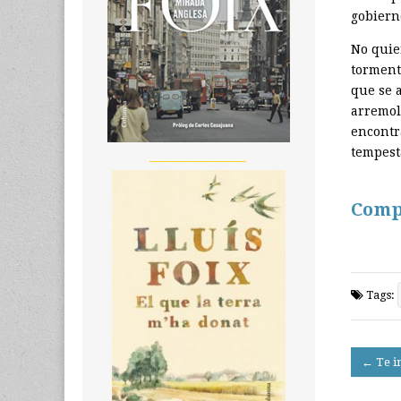
gobierno
No quie
torment
que se a
arremol
encontr
tempest
__________________
Comp
Tags:
Post
← Te i
navigati