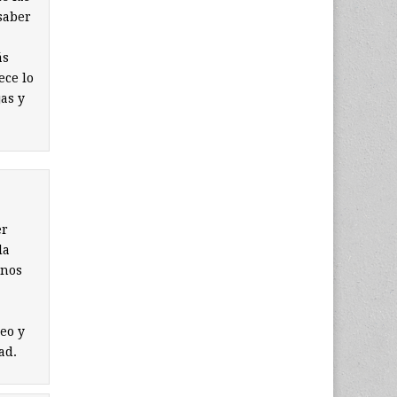
saber
ás
ece lo
as y
er
la
 nos
eo y
ad.