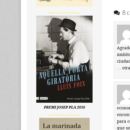
8 c
__________________
Agrade
ámbito
ciudad
… otra
PREMI JOSEP PLA 2016
econom
__________________
encont
para c
que se