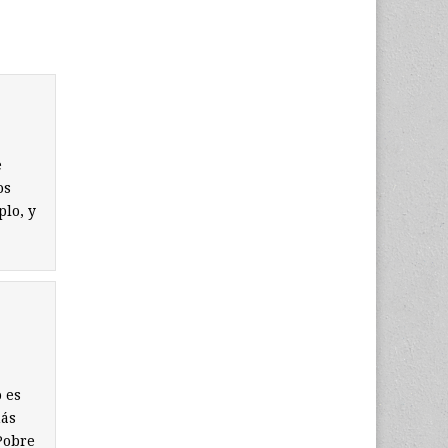
e
os
lo, y
 es
más
¡Pobre