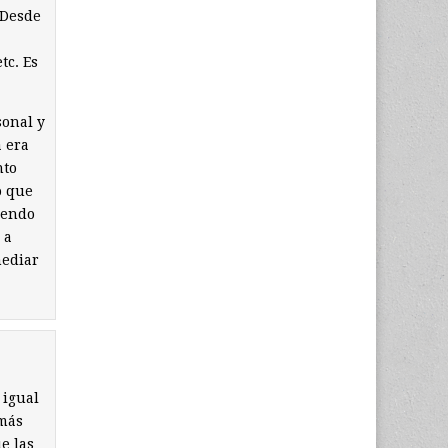
 Desde
tc. Es
sonal y
a era
nto
o que
iendo
 a
mediar
 igual
 más
e las