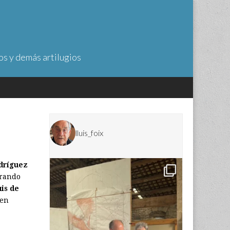
os y demás artilugios
lluis_foix
dríguez
brando
is de
 en