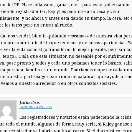
no del PP! Hace falta valor, ganas, etc… para estar gobernando.
 siendo registrador (sr. Rajoy) es para irse a su casa y vivir
ilamente, y no,ahora y antes está dando su tiempo, la cara, etc.e
ver los toros pero no entrar al ruedo.
da, nos vendrá bien ir quitando «escamas» de nuestra vida per
; no presumir tanto de lo que tenemos y de falsas apariencias. Y
e ver la vida como algo transitorio, lo mejor posible, pero sin ta
, tengo». Ojalá que esta situación no deseable por el sufrimeint
va, pase pronto y todos y cada uno podamos tener lo básico, sab
ada persona, familia es un mundo. Podríamos empezar cada uno
de nuestra parte «algo», sin ruido de palabras, que ayude a re
 vemos a nuestro alrededor o en otros contextos sociales.
Julia
dice:
28/04/2012 a las 12:15
Los registradores y notarios están padeciendo la crisis
ue todo el mundo, algunos de forma muy seria, si Rajoy ganase
omo registrador ya habria vuelto al cargo. Si el diagnóstico es qu