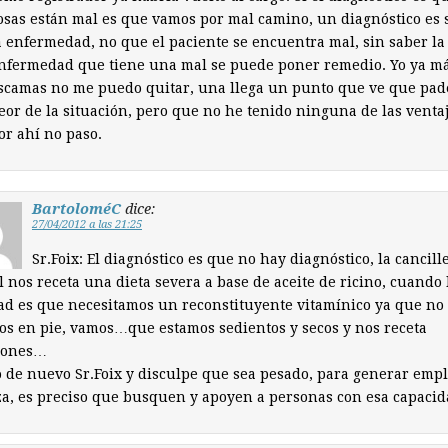
osas están mal es que vamos por mal camino, un diagnóstico es 
a enfermedad, no que el paciente se encuentra mal, sin saber la
nfermedad que tiene una mal se puede poner remedio. Yo ya m
scamas no me puedo quitar, una llega un punto que ve que pad
eor de la situación, pero que no he tenido ninguna de las ventaj
or ahí no paso.
BartoloméC
dice:
27/04/2012 a las 21:25
Sr.Foix: El diagnóstico es que no hay diagnóstico, la cancill
 nos receta una dieta severa a base de aceite de ricino, cuando 
ad es que necesitamos un reconstituyente vitamínico ya que no
s en pie, vamos…que estamos sedientos y secos y nos receta
rones…
o de nuevo Sr.Foix y disculpe que sea pesado, para generar empl
a, es preciso que busquen y apoyen a personas con esa capacid