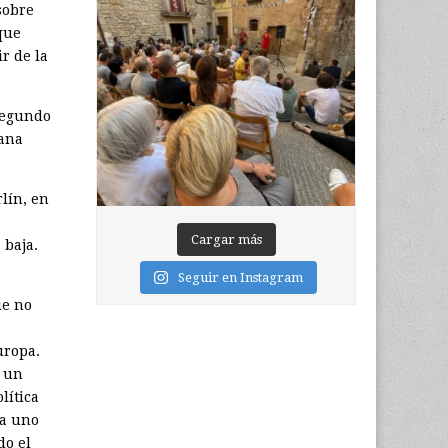
sobre
 que
r de la
 segundo
mana
lín, en
Cargar más
 baja.
Seguir en Instagram
ue no
uropa.
r un
lítica
da uno
do el