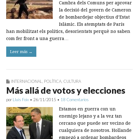
Cambra dels Comuns per aprovar
la decisió del govern de Cameron
de bombardejar objectius d’Estat
Islàmic. Els atemptats de París
han mobilitzat els polítics, desorientats perquè no saben
com fer front a una guerra…
Leer más →
INTERNACIONAL
,
POLÍTICA
,
CULTURA
Más allá de votos y elecciones
por
Lluís Foix
•
26/11/2015
•
18 Comentarios
Estamos en guerra con un
enemigo lejano y a la vez tan
cercano que puede ser vecino de
cualquiera de nosotros. Hollande
empezó a ordenar bombardeos