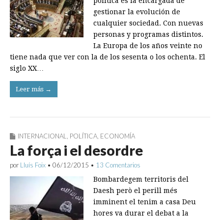
política es la encargada de
gestionar la evolución de
cualquier sociedad. Con nuevas
personas y programas distintos.
La Europa de los años veinte no
tiene nada que ver con la de los sesenta o los ochenta. El
siglo XX…
Leer más →
INTERNACIONAL
,
POLÍTICA
,
ECONOMÍA
La força i el desordre
por
Lluís Foix
•
06/12/2015
•
13 Comentarios
Bombardegem territoris del
Daesh però el perill més
imminent el tenim a casa Deu
hores va durar el debat a la