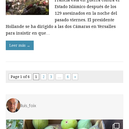
Estado Islámico después de los
129 asesinados en la noche del
pasado viernes. El presidente
Hollande se ha dirigido a las dos Cámaras en Versalles
para insistir en que…
Leer más →
Page 1 of 6
1
2
3
…
6
»
lluis_foix