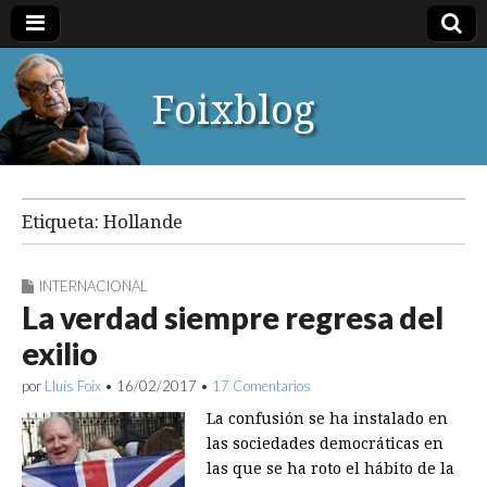
Foixblog
Etiqueta:
Hollande
INTERNACIONAL
La verdad siempre regresa del
exilio
por
Lluís Foix
•
16/02/2017
•
17 Comentarios
La confusión se ha instalado en
las sociedades democráticas en
las que se ha roto el hábito de la