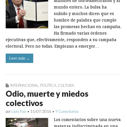
millones de norteamericanos y al
mundo entero. La bolsa ha
subido y muchos dicen que es
hombre de palabra que cumple
las promesas hechas en campaña.
Ha firmado varias órdenes
ejecutivas que, efectivamente, responden a su campaña
electoral. Pero no todas. Empiezan a emerger…
Leer más →
INTERNACIONAL
,
POLÍTICA
,
CULTURA
Odio, muerte y miedos
colectivos
por
Lluís Foix
•
15/07/2016
•
9 Comentarios
Los comentarios sobre una nueva
matanza indiscriminada en una