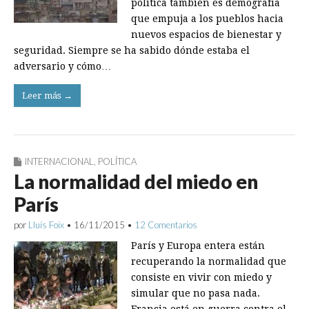
política también es demografía
que empuja a los pueblos hacia
nuevos espacios de bienestar y
seguridad. Siempre se ha sabido dónde estaba el
adversario y cómo…
Leer más →
INTERNACIONAL
,
POLÍTICA
La normalidad del miedo en
París
por
Lluís Foix
•
16/11/2015
•
12 Comentarios
París y Europa entera están
recuperando la normalidad que
consiste en vivir con miedo y
simular que no pasa nada.
Francia está en guerra contra el