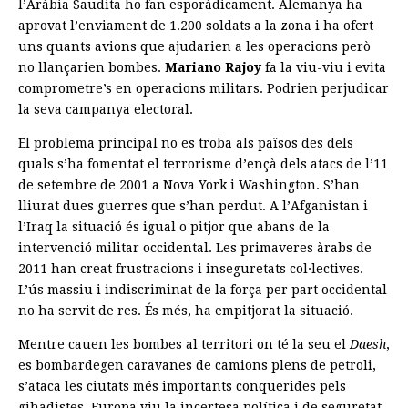
l’Aràbia Saudita ho fan esporàdicament. Alemanya ha
aprovat l’enviament de 1.200 soldats a la zona i ha ofert
uns quants avions que ajudarien a les operacions però
no llançarien bombes.
Mariano Rajoy
fa la viu-viu i evita
comprometre’s en operacions militars. Podrien perjudicar
la seva campanya electoral.
El problema principal no es troba als països des dels
quals s’ha fomentat el terrorisme d’ençà dels atacs de l’11
de setembre de 2001 a Nova York i Washington. S’han
lliurat dues guerres que s’han perdut. A l’Afganistan i
l’Iraq la situació és igual o pitjor que abans de la
intervenció militar occidental. Les primaveres àrabs de
2011 han creat frustracions i inseguretats col·lectives.
L’ús massiu i indiscriminat de la força per part occidental
no ha servit de res. És més, ha empitjorat la situació.
Mentre cauen les bombes al territori on té la seu el
Daesh
,
es bombardegen caravanes de camions plens de petroli,
s’ataca les ciutats més importants conquerides pels
gihadistes, Europa viu la incertesa política i de seguretat