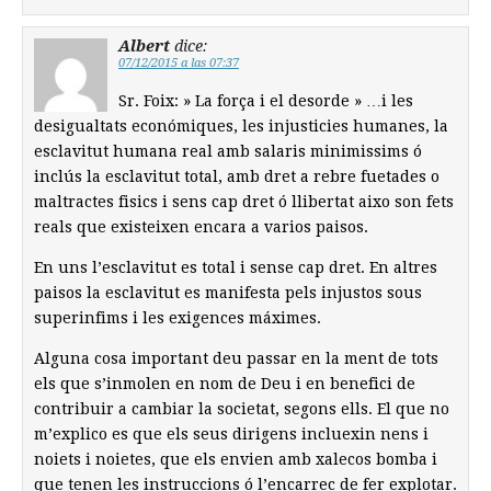
Albert
dice:
07/12/2015 a las 07:37
Sr. Foix: » La força i el desorde » …i les
desigualtats económiques, les injusticies humanes, la
esclavitut humana real amb salaris minimissims ó
inclús la esclavitut total, amb dret a rebre fuetades o
maltractes fisics i sens cap dret ó llibertat aixo son fets
reals que existeixen encara a varios paisos.
En uns l’esclavitut es total i sense cap dret. En altres
paisos la esclavitut es manifesta pels injustos sous
superinfims i les exigences máximes.
Alguna cosa important deu passar en la ment de tots
els que s’inmolen en nom de Deu i en benefici de
contribuir a cambiar la societat, segons ells. El que no
m’explico es que els seus dirigens incluexin nens i
noiets i noietes, que els envien amb xalecos bomba i
que tenen les instruccions ó l’encarrec de fer explotar.