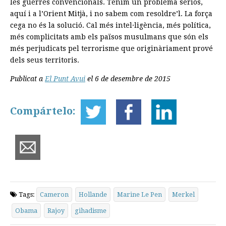
les guerres convencionals. Tenim un problema seriós,
aquí i a l’Orient Mitjà, i no sabem com resoldre’l. La força
cega no és la solució. Cal més intel·ligència, més política,
més complicitats amb els països musulmans que són els
més perjudicats pel terrorisme que originàriament prové
dels seus territoris.
Publicat a
El Punt Avui
el 6 de desembre de 2015
Compártelo:
Tags:
Cameron
Hollande
Marine Le Pen
Merkel
Obama
Rajoy
gihadisme