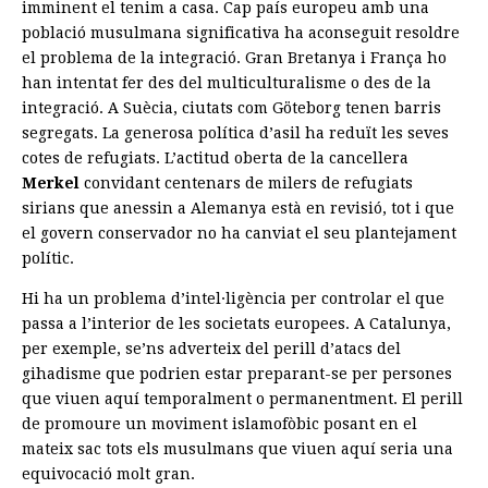
imminent el tenim a casa. Cap país europeu amb una
població musulmana significativa ha aconseguit resoldre
el problema de la integració. Gran Bretanya i França ho
han intentat fer des del multiculturalisme o des de la
integració. A Suècia, ciutats com Göteborg tenen barris
segregats. La generosa política d’asil ha reduït les seves
cotes de refugiats. L’actitud oberta de la cancellera
Merkel
convidant centenars de milers de refugiats
sirians que anessin a Alemanya està en revisió, tot i que
el govern conservador no ha canviat el seu plantejament
polític.
Hi ha un problema d’intel·ligència per controlar el que
passa a l’interior de les societats europees. A Catalunya,
per exemple, se’ns adverteix del perill d’atacs del
gihadisme que podrien estar preparant-se per persones
que viuen aquí temporalment o permanentment. El perill
de promoure un moviment islamofòbic posant en el
mateix sac tots els musulmans que viuen aquí seria una
equivocació molt gran.