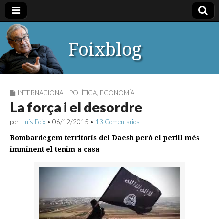
Foixblog
INTERNACIONAL
,
POLÍTICA
,
ECONOMÍA
La força i el desordre
por
Lluís Foix
•
06/12/2015
•
13 Comentarios
Bombardegem territoris del Daesh però el perill més
imminent el tenim a casa