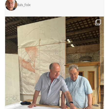
lluis_foix