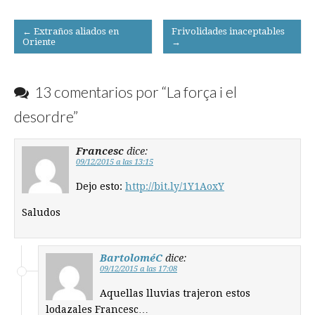
Post
← Extraños aliados en
Frivolidades inaceptables
Oriente
→
navigation
13 comentarios por “
La força i el
desordre
”
Francesc
dice:
09/12/2015 a las 13:15
Dejo esto:
http://bit.ly/1Y1AoxY
Saludos
BartoloméC
dice:
09/12/2015 a las 17:08
Aquellas lluvias trajeron estos
lodazales Francesc…