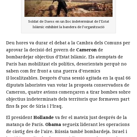
Soldat de Daess en un lloc indeterminat de l’Estat
Islàmic exhibint la bandera de l’organització
Deu hores va durar el debat a la Cambra dels Comuns per
aprovar la decisió del govern de
Cameron
de
bombardejar objectius d’Estat Islàmic. Els atemptats de
París han mobilitzat els polítics, desorientats perquè no
saben com fer front a una guerra d’enemics
il·localitzables. Després d’una sessió agitada en la qual 66
diputats laboristes van votar la proposta conservadora de
Cameron, quatre avions començaren a tirar bombes sobre
objectius indeterminats dels territoris que formaven part
fins fa poc de Síria i l’Iraq.
El president
Hollande
va fer el mateix just després de la
matança de París.
Obama
segueix liderant les operacions
de càstig des de l’aire. Rússia també bombardeja. Israel i