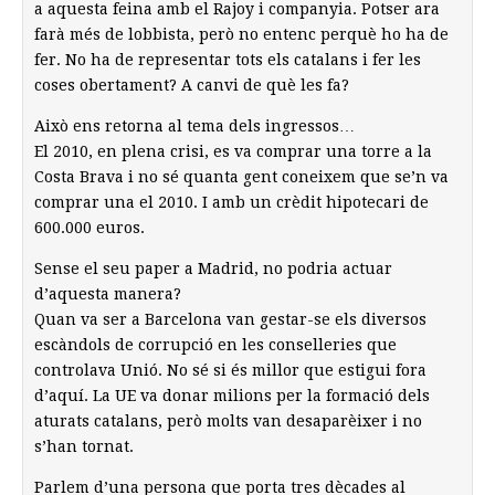
a aquesta feina amb el Rajoy i companyia. Potser ara
farà més de lobbista, però no entenc perquè ho ha de
fer. No ha de representar tots els catalans i fer les
coses obertament? A canvi de què les fa?
Això ens retorna al tema dels ingressos…
El 2010, en plena crisi, es va comprar una torre a la
Costa Brava i no sé quanta gent coneixem que se’n va
comprar una el 2010. I amb un crèdit hipotecari de
600.000 euros.
Sense el seu paper a Madrid, no podria actuar
d’aquesta manera?
Quan va ser a Barcelona van gestar-se els diversos
escàndols de corrupció en les conselleries que
controlava Unió. No sé si és millor que estigui fora
d’aquí. La UE va donar milions per la formació dels
aturats catalans, però molts van desaparèixer i no
s’han tornat.
Parlem d’una persona que porta tres dècades al