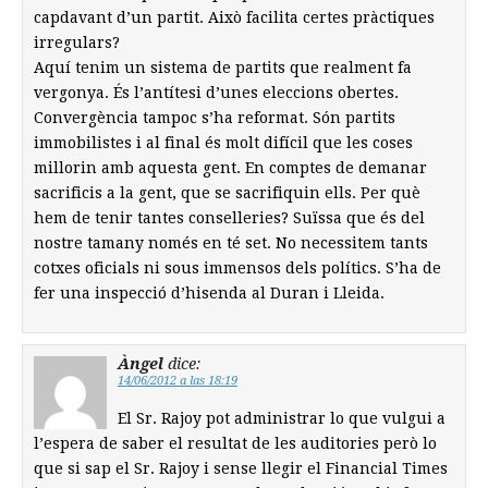
capdavant d’un partit. Això facilita certes pràctiques
irregulars?
Aquí tenim un sistema de partits que realment fa
vergonya. És l’antítesi d’unes eleccions obertes.
Convergència tampoc s’ha reformat. Són partits
immobilistes i al final és molt difícil que les coses
millorin amb aquesta gent. En comptes de demanar
sacrificis a la gent, que se sacrifiquin ells. Per què
hem de tenir tantes conselleries? Suïssa que és del
nostre tamany només en té set. No necessitem tants
cotxes oficials ni sous immensos dels polítics. S’ha de
fer una inspecció d’hisenda al Duran i Lleida.
Àngel
dice:
14/06/2012 a las 18:19
El Sr. Rajoy pot administrar lo que vulgui a
l’espera de saber el resultat de les auditories però lo
que si sap el Sr. Rajoy i sense llegir el Financial Times