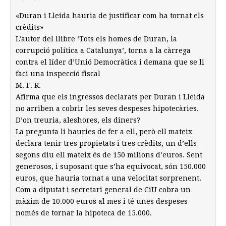
«Duran i Lleida hauria de justificar com ha tornat els
crèdits»
L’autor del llibre ‘Tots els homes de Duran, la
corrupció política a Catalunya’, torna a la càrrega
contra el líder d’Unió Democràtica i demana que se li
faci una inspecció fiscal
M. F. R.
Afirma que els ingressos declarats per Duran i Lleida
no arriben a cobrir les seves despeses hipotecàries.
D’on treuria, aleshores, els diners?
La pregunta li hauries de fer a ell, però ell mateix
declara tenir tres propietats i tres crèdits, un d’ells
segons diu ell mateix és de 150 milions d’euros. Sent
generosos, i suposant que s’ha equivocat, són 150.000
euros, que hauria tornat a una velocitat sorprenent.
Com a diputat i secretari general de CiU cobra un
màxim de 10.000 euros al mes i té unes despeses
només de tornar la hipoteca de 15.000.