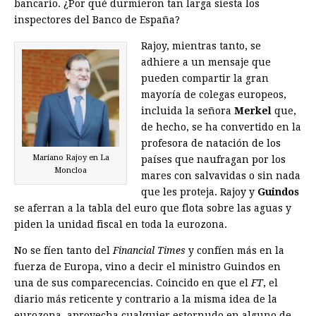
bancario. ¿Por qué durmieron tan larga siesta los
inspectores del Banco de España?
Rajoy, mientras tanto, se
adhiere a un mensaje que
pueden compartir la gran
mayoría de colegas europeos,
incluida la señora
Merkel
que,
de hecho, se ha convertido en la
profesora de natación de los
Mariano Rajoy en La
países que naufragan por los
Moncloa
mares con salvavidas o sin nada
que les proteja. Rajoy y
Guindos
se aferran a la tabla del euro que flota sobre las aguas y
piden la unidad fiscal en toda la eurozona.
No se fíen tanto del
Financial Times
y confíen más en la
fuerza de Europa, vino a decir el ministro Guindos en
una de sus comparecencias. Coincido en que el
FT
, el
diario más reticente y contrario a la misma idea de la
eurozona, aprovecha cualquier estornudo en alguno de