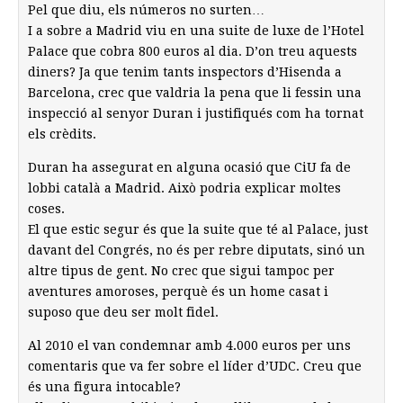
Pel que diu, els números no surten…
I a sobre a Madrid viu en una suite de luxe de l’Hotel
Palace que cobra 800 euros al dia. D’on treu aquests
diners? Ja que tenim tants inspectors d’Hisenda a
Barcelona, crec que valdria la pena que li fessin una
inspecció al senyor Duran i justifiqués com ha tornat
els crèdits.
Duran ha assegurat en alguna ocasió que CiU fa de
lobbi català a Madrid. Això podria explicar moltes
coses.
El que estic segur és que la suite que té al Palace, just
davant del Congrés, no és per rebre diputats, sinó un
altre tipus de gent. No crec que sigui tampoc per
aventures amoroses, perquè és un home casat i
suposo que deu ser molt fidel.
Al 2010 el van condemnar amb 4.000 euros per uns
comentaris que va fer sobre el líder d’UDC. Creu que
és una figura intocable?