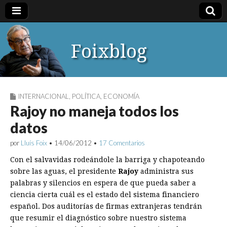
Foixblog
INTERNACIONAL
,
POLÍTICA
,
ECONOMÍA
Rajoy no maneja todos los
datos
por
Lluís Foix
•
14/06/2012
•
17 Comentarios
Con el salvavidas rodeándole la barriga y chapoteando
sobre las aguas, el presidente
Rajoy
administra sus
palabras y silencios en espera de que pueda saber a
ciencia cierta cuál es el estado del sistema financiero
español. Dos auditorías de firmas extranjeras tendrán
que resumir el diagnóstico sobre nuestro sistema