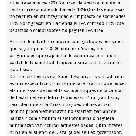
a los trabajadores 22% No hacer la declaración de la
renta correspondiendo hacerla 18% Que las empresas
no paguen en su integridad el impuesto de sociedades
11% No ingresar en Hacienda el IVA cobrado 11% Que
usuarios o compradores no paguen IVA 11%
Ara que fem tantes comparacions gràfiques per saber
que signifiquen 100000 milions d’euros, hem
pregunto perquè cap mitja de comunicacions no ha
parlat de la similitud d’aquesta xifra amb la xifra del
frau fiscal.
Dir que els tècnics del Banc d’Espanya es van adormir
es una especulació, com la que faré jo al dir que potser
els interessos de les elits sociopolítiques de la capital
de l’estat i el seu deliri de disposar d’un gran banc,
recordeu que si la Caixa s’hagués sotmès al seu
domini probablement avui no estaríem parlant de
Bankia o com a mínim el seu problema s’haguera
minimitzat, van ocultar aquestes dades. Quin interès
hi ha en el silenci del , ara, ja del seu ex governador.