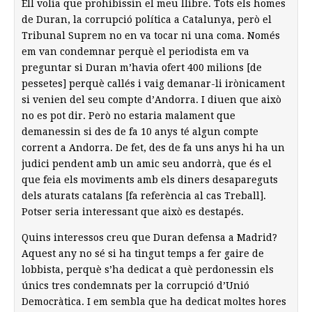
Ell volia que prohibissin el meu llibre. Tots els homes
de Duran, la corrupció política a Catalunya, però el
Tribunal Suprem no en va tocar ni una coma. Només
em van condemnar perquè el periodista em va
preguntar si Duran m’havia ofert 400 milions [de
pessetes] perquè callés i vaig demanar-li irònicament
si venien del seu compte d’Andorra. I diuen que això
no es pot dir. Però no estaria malament que
demanessin si des de fa 10 anys té algun compte
corrent a Andorra. De fet, des de fa uns anys hi ha un
judici pendent amb un amic seu andorrà, que és el
que feia els moviments amb els diners desapareguts
dels aturats catalans [fa referència al cas Treball].
Potser seria interessant que això es destapés.
Quins interessos creu que Duran defensa a Madrid?
Aquest any no sé si ha tingut temps a fer gaire de
lobbista, perquè s’ha dedicat a què perdonessin els
únics tres condemnats per la corrupció d’Unió
Democràtica. I em sembla que ha dedicat moltes hores