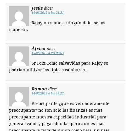
Jesús
dice:
16/06/2012 a las 21:31
Rajoy no maneja ningun dato, se los
manejan.
Àfrica
dice:
15/06/2012 a las 08:03
Sr Foix:Como salvavidas para Rajoy se
podrían utilizar las típicas calabazas..
Ramon
dice:
14/06/2012 a las 19:22
Preocupante ¿que es verdaderamente
preocupante? no son solo las finanzas es mas
preocupante nuestra capacidad industrial para
generar valor y pagar deudas pero aun es mas
preocupante la falta de unión como pais, un país