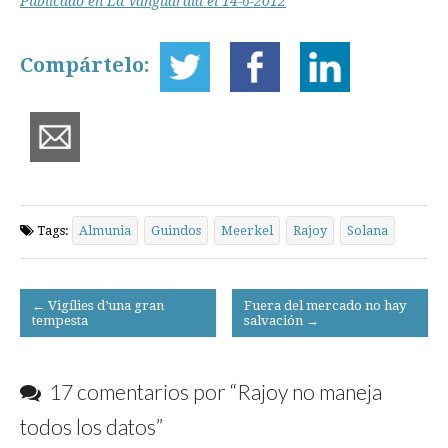
Publicado en La Vanguardia el 14-6-2012
Compártelo:
Tags:
Almunia
Guindos
Meerkel
Rajoy
Solana
Post
← Vigílies d’una gran
Fuera del mercado no hay
tempesta
salvación →
navigation
17 comentarios por “
Rajoy no maneja
todos los datos
”