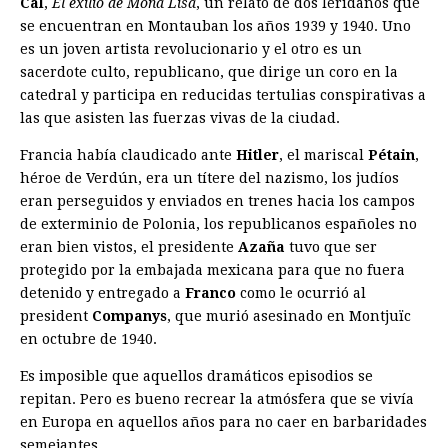
Cal
,
El exilio de Mona Lisa
, un relato de dos leridanos que
se encuentran en Montauban los años 1939 y 1940. Uno
es un joven artista revolucionario y el otro es un
sacerdote culto, republicano, que dirige un coro en la
catedral y participa en reducidas tertulias conspirativas a
las que asisten las fuerzas vivas de la ciudad.
Francia había claudicado ante
Hitler
, el mariscal
Pétain
,
héroe de Verdún, era un títere del nazismo, los judíos
eran perseguidos y enviados en trenes hacia los campos
de exterminio de Polonia, los republicanos españoles no
eran bien vistos, el presidente
Azaña
tuvo que ser
protegido por la embajada mexicana para que no fuera
detenido y entregado a
Franco
como le ocurrió al
president
Companys
, que murió asesinado en Montjuïc
en octubre de 1940.
Es imposible que aquellos dramáticos episodios se
repitan. Pero es bueno recrear la atmósfera que se vivía
en Europa en aquellos años para no caer en barbaridades
semejantes.