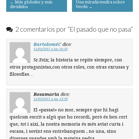
Post
← Más globales y más
Una mirada tendra sobre
divididos
Verdú →
navigation
2 comentarios por “
El pasado que no pasa
”
BartoloméC
dice:
12/03/2015 a las 16:50
Sr.Foix; la historia se repite siempre, con
otros protagonistas,con otros roles, con otras excusas y
filosofías…
Rosamaria
dice:
12/03/2015 a las 13:39
El «passat» no mor, sempre que hi hagi
quelcom escrit o algú que ho recordi, però és ben cert
que, tot i així, la nostra memoria és més aviat curta i
escasa, i sovint ens entrebanquem , no una, sino
diverses vegades amb la mateixa pedra.