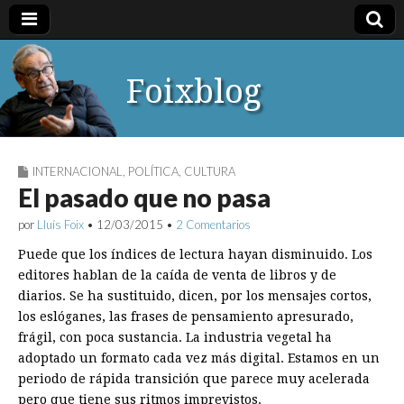
Foixblog
INTERNACIONAL
,
POLÍTICA
,
CULTURA
El pasado que no pasa
por
Lluís Foix
•
12/03/2015
•
2 Comentarios
Puede que los índices de lectura hayan disminuido. Los
editores hablan de la caída de venta de libros y de
diarios. Se ha sustituido, dicen, por los mensajes cortos,
los eslóganes, las frases de pensamiento apresurado,
frágil, con poca sustancia. La industria vegetal ha
adoptado un formato cada vez más digital. Estamos en un
periodo de rápida transición que parece muy acelerada
pero que tiene sus ritmos imprevistos.