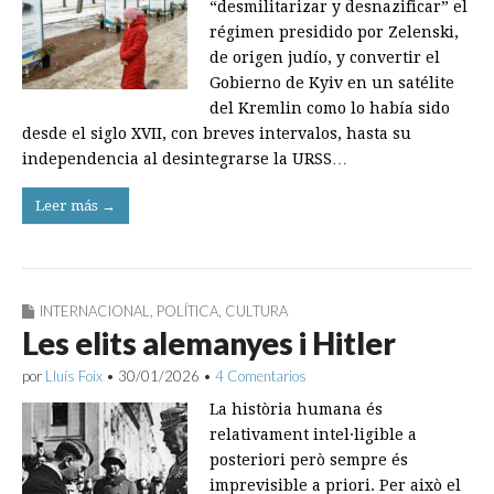
europea
“desmilitarizar y desnazificar” el
régimen presidido por Zelenski,
de origen judío, y convertir el
Gobierno de Kyiv en un satélite
del Kremlin como lo había sido
desde el siglo XVII, con breves intervalos, hasta su
independencia al desintegrarse la URSS…
Leer más →
INTERNACIONAL
,
POLÍTICA
,
CULTURA
Les elits alemanyes i Hitler
por
Lluís Foix
•
30/01/2026
•
4 Comentarios
La història humana és
relativament intel·ligible a
posteriori però sempre és
imprevisible a priori. Per això el