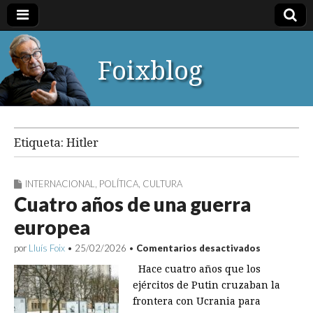
Foixblog
Etiqueta:
Hitler
INTERNACIONAL
,
POLÍTICA
,
CULTURA
Cuatro años de una guerra
europea
en
por
Lluís Foix
•
25/02/2026
•
Comentarios desactivados
Cuatro
Hace cuatro años que los
años
de
ejércitos de Putin cruzaban la
una
frontera con Ucrania para
guerra