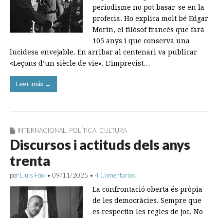
periodisme no pot basar-se en la
profecia. Ho explica molt bé Edgar
Morin, el filòsof francès que farà
105 anys i que conserva una
lucidesa envejable. En arribar al centenari va publicar
«Leçons d’un siècle de vie«. L’imprevist…
Leer más →
INTERNACIONAL
,
POLÍTICA
,
CULTURA
Discursos i actituds dels anys
trenta
por
Lluís Foix
•
09/11/2025
•
4 Comentarios
La confrontació oberta és pròpia
de les democràcies. Sempre que
es respectin les regles de joc. No