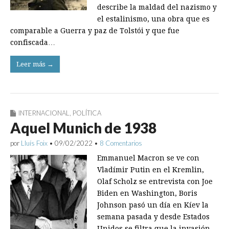
describe la maldad del nazismo y
el estalinismo, una obra que es
comparable a Guerra y paz de Tolstói y que fue
confiscada…
Leer más →
INTERNACIONAL
,
POLÍTICA
Aquel Munich de 1938
por
Lluís Foix
•
09/02/2022
•
8 Comentarios
Emmanuel Macron se ve con
Vladímir Putin en el Kremlin,
Olaf Scholz se entrevista con Joe
Biden en Washington, Boris
Johnson pasó un día en Kíev la
semana pasada y desde Estados
Unidos se filtra que la invasión