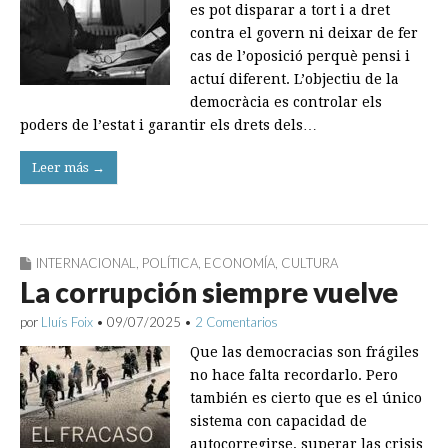
es pot disparar a tort i a dret
contra el govern ni deixar de fer
cas de l’oposició perquè pensi i
actuí diferent. L’objectiu de la
democràcia es controlar els
poders de l’estat i garantir els drets dels…
Leer más →
INTERNACIONAL
,
POLÍTICA
,
ECONOMÍA
,
CULTURA
La corrupción siempre vuelve
por
Lluís Foix
•
09/07/2025
•
2 Comentarios
Que las democracias son frágiles
no hace falta recordarlo. Pero
también es cierto que es el único
sistema con capacidad de
autocorregirse, superar las crisis