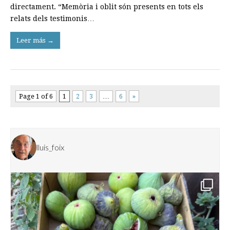
directament. “Memòria i oblit són presents en tots els
relats dels testimonis…
Leer más →
Page 1 of 6
1
2
3
…
6
»
lluis_foix