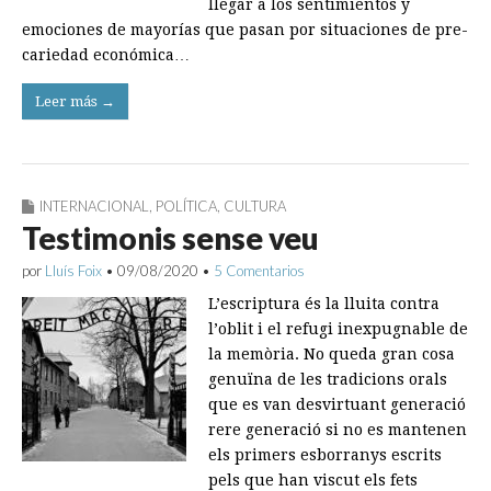
llegar a los ­sentimientos y
emociones de mayorías que pasan por situaciones de pre­
cariedad económica…
Leer más →
INTERNACIONAL
,
POLÍTICA
,
CULTURA
Testimonis sense veu
por
Lluís Foix
•
09/08/2020
•
5 Comentarios
L’escriptura és la lluita contra
l’oblit i el refugi inexpugnable de
la memòria. No queda gran cosa
genuïna de les tradicions orals
que es van desvirtuant generació
rere generació si no es mantenen
els primers esborranys escrits
pels que han viscut els fets