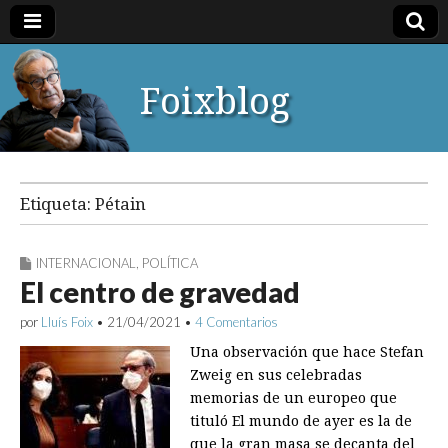
Foixblog
Etiqueta:
Pétain
INTERNACIONAL
,
POLÍTICA
El centro de gravedad
por
Lluís Foix
•
21/04/2021
•
4 Comentarios
Una observación que hace Stefan
Zweig en sus celebradas
memorias de un europeo que
tituló El mundo de ayer es la de
que la gran masa se decanta del