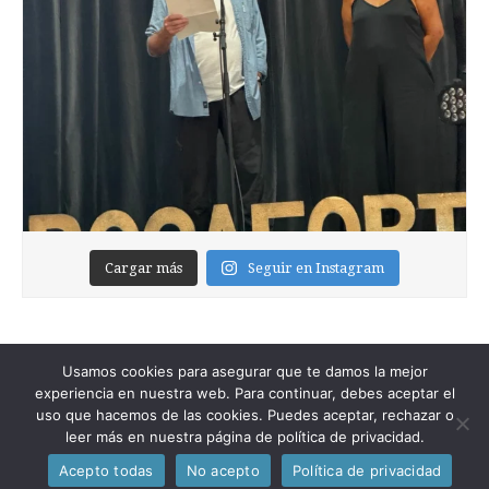
Cargar más
Seguir en Instagram
Usamos cookies para asegurar que te damos la mejor
experiencia en nuestra web. Para continuar, debes aceptar el
uso que hacemos de las cookies. Puedes aceptar, rechazar o
leer más en nuestra página de política de privacidad.
Copyright © 2026
Foixblog
. All Rights Reserved.
Acepto todas
No acepto
Política de privacidad
The Magazine Premium Theme by
bavotasan.com
.