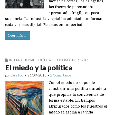
mensajes cortos, los eslóganes,
las frases de pensamiento
apresurado, frágil, con poca
sustancia. La industria vegetal ha adoptado un formato
cada vez más digital. Estamos en un periodo…
Leer más →
INTERNACIONAL
,
POLÍTICA
,
ECONOMÍA
,
DEPORTES
El miedo y la política
por
Lluís Foix
•
26/09/2013
•
2 Comentarios
Con el miedo no se puede
construir una política duradera
que propicie la convivencia de
forma estable. En tiempos
atribulados como los nuestros el
miedo se asoma a la vida