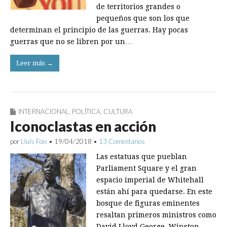
de territorios grandes o
pequeños que son los que
determinan el principio de las guerras. Hay pocas
guerras que no se libren por un…
Leer más →
INTERNACIONAL
,
POLÍTICA
,
CULTURA
Iconoclastas en acción
por
Lluís Foix
•
19/04/2018
•
13 Comentarios
Las estatuas que pueblan
Parliament Square y el gran
espacio imperial de Whitehall
están ahí para quedarse. En este
bosque de figuras eminentes
resaltan primeros ministros como
David Lloyd George, Winston