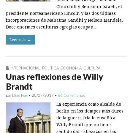
Churchill y Benjamin Israeli, el
presidente norteamericano Lincoln y las dos últimas
incorporaciones de Mahatma Gandhi y Nelson Mandela.
Doce enormes esculturas egregias ocupan…
Leer más →
INTERNACIONAL
,
POLÍTICA
,
ECONOMÍA
,
CULTURA
Unas reflexiones de Willy
Brandt
por
Lluís Foix
•
20/07/2017
•
66 Comentarios
La experiencia como alcalde de
Berlín en los tiempos más duros
de la guerra fría le enseñó a
Willy Brandt que no tiene
sentido dar cabezazos en las