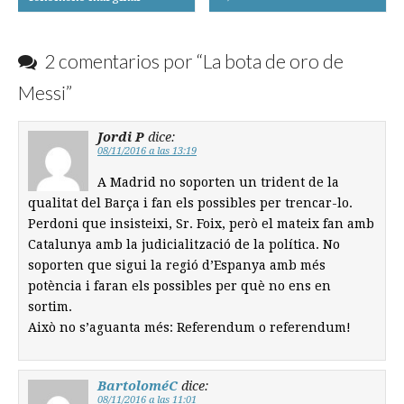
navigation
2 comentarios por “
La bota de oro de
Messi
”
Jordi P
dice:
08/11/2016 a las 13:19
A Madrid no soporten un trident de la
qualitat del Barça i fan els possibles per trencar-lo.
Perdoni que insisteixi, Sr. Foix, però el mateix fan amb
Catalunya amb la judicialització de la política. No
soporten que sigui la regió d’Espanya amb més
potència i faran els possibles per què no ens en
sortim.
Això no s’aguanta més: Referendum o referendum!
BartoloméC
dice:
08/11/2016 a las 11:01