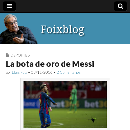
Foixblog
DEPORTES
La bota de oro de Messi
por
Lluís Foix
•
08/11/2016
•
2 Comentarios