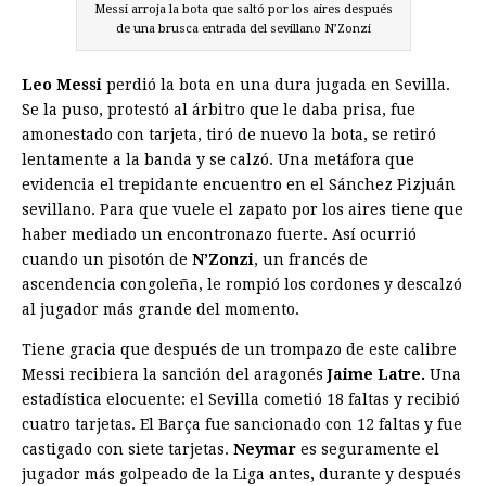
Messi arroja la bota que saltó por los aires después
de una brusca entrada del sevillano N’Zonzi
Leo Messi
perdió la bota en una dura jugada en Sevilla.
Se la puso, protestó al árbitro que le daba prisa, fue
amonestado con tarjeta, tiró de nuevo la bota, se retiró
lentamente a la banda y se calzó. Una metáfora que
evidencia el trepidante encuentro en el Sánchez Pizjuán
sevillano. Para que vuele el zapato por los aires tiene que
haber mediado un encontronazo fuerte. Así ocurrió
cuando un pisotón de
N’Zonzi
, un francés de
ascendencia congoleña, le rompió los cordones y descalzó
al jugador más grande del momento.
Tiene gracia que después de un trompazo de este calibre
Messi recibiera la sanción del aragonés
Jaime Latre.
Una
estadística elocuente: el Sevilla cometió 18 faltas y recibió
cuatro tarjetas. El Barça fue sancionado con 12 faltas y fue
castigado con siete tarjetas.
Neymar
es seguramente el
jugador más golpeado de la Liga antes, durante y después