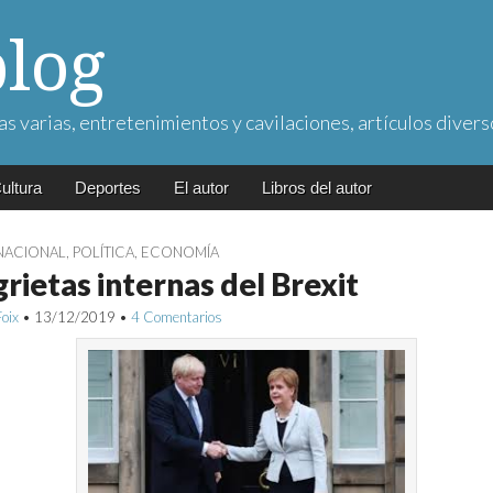
blog
as varias, entretenimientos y cavilaciones, artículos divers
ultura
Deportes
El autor
Libros del autor
NACIONAL
,
POLÍTICA
,
ECONOMÍA
grietas internas del Brexit
Foix
•
13/12/2019
•
4 Comentarios