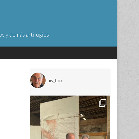
os y demás artilugios
lluis_foix