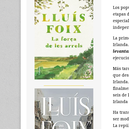
Los pop
etapas 
especia
indepen
La prim
Irlanda
levanta
ejecucio
Más tard
que des
Irlanda.
_______________________
finalme
seis de
Irlanda
Ha tran
ser modi
La repúb