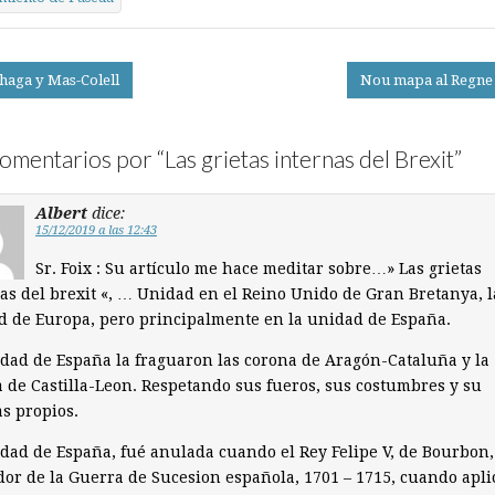
haga y Mas-Colell
Nou mapa al Regne
on
omentarios por “
Las grietas internas del Brexit
”
Albert
dice:
15/12/2019 a las 12:43
Sr. Foix : Su artículo me hace meditar sobre…» Las grietas
as del brexit «, … Unidad en el Reino Unido de Gran Bretanya, l
 de Europa, pero principalmente en la unidad de España.
dad de España la fraguaron las corona de Aragón-Cataluña y la
 de Castilla-Leon. Respetando sus fueros, sus costumbres y su
s propios.
dad de España, fué anulada cuando el Rey Felipe V, de Bourbon,
or de la Guerra de Sucesion española, 1701 – 1715, cuando apli