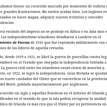
ulismos tienen un recorrido marcado por momentos de euforia 
de grandes frustraciones. No suelen acabar bien. Los ingleses e
lizados en hacer mapas, adquirir nuevos trritorios y conceder
dencias.
era escisión del imperio no se produjo en África o en Asia sino 
. Los independentistas irlandeses desafiaron a Londres en el
miento de Pascua
de 1916 que fue reprimido militarmente con 
nes de los líderes de aquella revuelta.
e, desde 1919 a 1921, se libró la guerra de guerrillas contra Ing
embocó en el Tratado que otorgaba la independencia tutelada a
 La guerra civil entre los irlandeses causó ciento de muertos y,
nte, en 1922, se logró la independencia. Gran Bretaña se queda
 los nueve condados del Ulster que se convertiría en la provinci
 del Norte, poblada mayoritariamente por anglicanos.
scurrido un siglo y aquellas fronteras en el interior de Irlanda
ficadas en el sentido de que la isla podría recuperar la unidad 
lica de Irlanda es más rica que el Ulster por su pertenencia en 