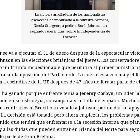
La victoria arrolladora de los nacionalistas
escoceses ha impulsado a la ministra primera,
Nicola Sturgeon, a pedir a Boris Johnson un
segundo referéndum sobre la independencia de
Escocica
t
se va a ejecutar el 31 de enero después de la espectacular vict
ohnson
en las elecciones británicas del jueves. Los conservador
o un triunfo incuestionable que permitirá al primer ministro n
ra sin la oposición del Parlamento. La suerte está echada y el R
a a escindirse de la UE después de 47 años de formar parte de el
 ha ganado porque enfrente tenía a
Jeremy Corbyn
, un líder l
ado en su estrategia, su campaña y su falta de empatía. Muchos
cos contrarios al Brexit han votado a Johnson por no dar su apoy
 La decisión está tomada pero ahora empiezan los problemas pa
nido que tendrá que enfrentarse a la secesión interna que plan
 y a las dudas que pueden entrar en Irlanda del Norte para segu
o parte de Gran Bretaña.