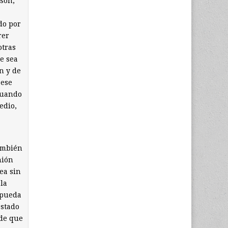
son,
do por
rer
otras
e sea
n y de
 ese
 cuando
edio,
ambién
nión
ea sin
 la
 pueda
estado
 de que