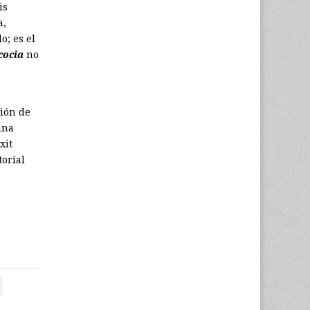
is
a,
o; es el
cocia
no
ción de
una
xit
torial