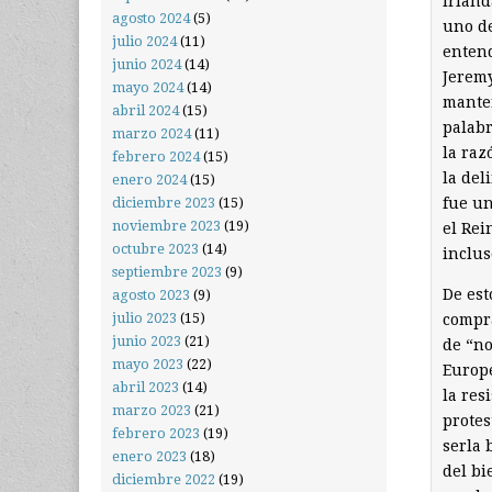
Irland
agosto 2024
(5)
uno de
julio 2024
(11)
entend
junio 2024
(14)
Jeremy
mayo 2024
(14)
manten
abril 2024
(15)
palabr
marzo 2024
(11)
la raz
febrero 2024
(15)
la del
enero 2024
(15)
fue un
diciembre 2023
(15)
noviembre 2023
(19)
el Rei
octubre 2023
(14)
inclu
septiembre 2023
(9)
De est
agosto 2023
(9)
julio 2023
(15)
compra
junio 2023
(21)
de “no
mayo 2023
(22)
Europe
abril 2023
(14)
la res
marzo 2023
(21)
protes
febrero 2023
(19)
serla 
enero 2023
(18)
del bi
diciembre 2022
(19)