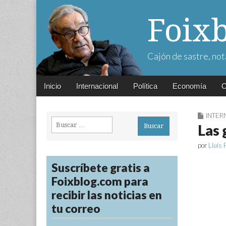
Foix
Cajón de sastre, not
Main
Skip
Inicio
Internacional
Política
Economía
C
menu
to
content
INTER
Buscar:
Las 
por
Lluís 
Suscríbete gratis a
Foixblog.com para
recibir las noticias en
tu correo