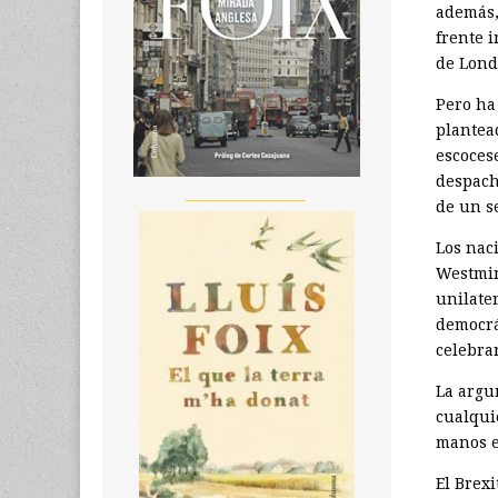
además, 
frente 
de Lond
Pero ha
plantea
escoces
despach
__________________
de un s
Los nac
Westmin
unilate
democrá
celebra
La argu
cualquie
manos e
El Brexi