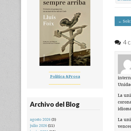
Post
← Solc
navigati
4 c
__________________
Política &Prosa
intern
__________________
Unidad
La uni
corona
Archivo del Blog
idioma
La uni
agosto 2026
(3)
julio 2026
(11)
venced