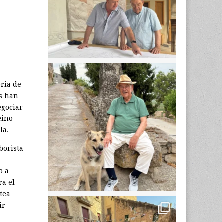
oria de
es han
egociar
eino
la.
aborista
o a
ra el
tea
ir