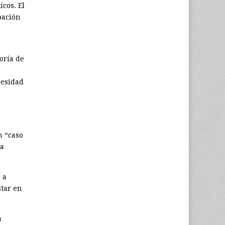
icos. El
pación
oría de
cesidad
n “caso
ra
 a
star en
a