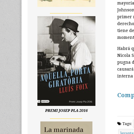
mayoría
Johnson
__________________
primer m
derecho
tiene de
momento
Habrá q
Nicola 
pugna d
causará
interna
Comp
PREMI JOSEP PLA 2016
__________________
Tags:
levanta