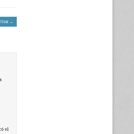
 Unit →
a
có el