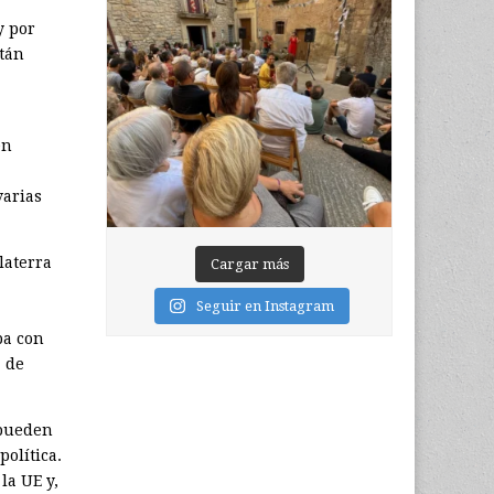
y por
stán
en
varias
laterra
Cargar más
Seguir en Instagram
ba con
a de
 pueden
política.
la UE y,