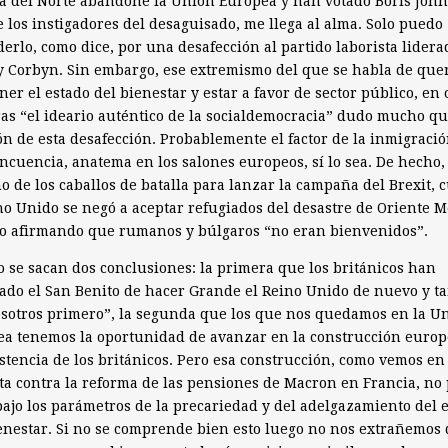
a del Norte abandone la Unión Europea y han votado Boris John
 los instigadores del desaguisado, me llega al alma. Solo puedo
erlo, como dice, por una desafección al partido laborista lidera
 Corbyn. Sin embargo, ese extremismo del que se habla de que
er el estado del bienestar y estar a favor de sector público, en 
as “el ideario auténtico de la socialdemocracia” dudo mucho qu
ón de esta desafección. Probablemente el factor de la inmigració
incuencia, anatema en los salones europeos, sí lo sea. De hecho,
o de los caballos de batalla para lanzar la campaña del Brexit,
no Unido se negó a aceptar refugiados del desastre de Oriente M
so afirmando que rumanos y búlgaros “no eran bienvenidos”.
o se sacan dos conclusiones: la primera que los británicos han
do el San Benito de hacer Grande el Reino Unido de nuevo y t
sotros primero”, la segunda que los que nos quedamos en la U
a tenemos la oportunidad de avanzar en la construcción europ
istencia de los británicos. Pero esa construcción, como vemos en
ta contra la reforma de las pensiones de Macron en Francia, no
bajo los parámetros de la precariedad y del adelgazamiento del 
enestar. Si no se comprende bien esto luego no nos extrañemos