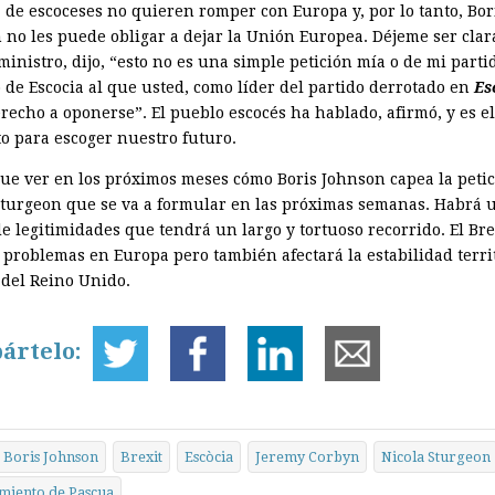
 de escoceses no quieren romper con Europa y, por lo tanto, Bor
 no les puede obligar a dejar la Unión Europea. Déjeme ser clar
inistro, dijo, “esto no es una simple petición mía o de mi partid
 de Escocia al que usted, como líder del partido derrotado en
Es
recho a oponerse”. El pueblo escocés ha hablado, afirmó, y es el
 para escoger nuestro futuro.
ue ver en los próximos meses cómo Boris Johnson capea la peti
Sturgeon que se va a formular en las próximas semanas. Habrá 
e legitimidades que tendrá un largo y tortuoso recorrido. El Bre
 problemas en Europa pero también afectará la estabilidad terri
 del Reino Unido.
ártelo:
Boris Johnson
Brexit
Escòcia
Jeremy Corbyn
Nicola Sturgeon
miento de Pascua