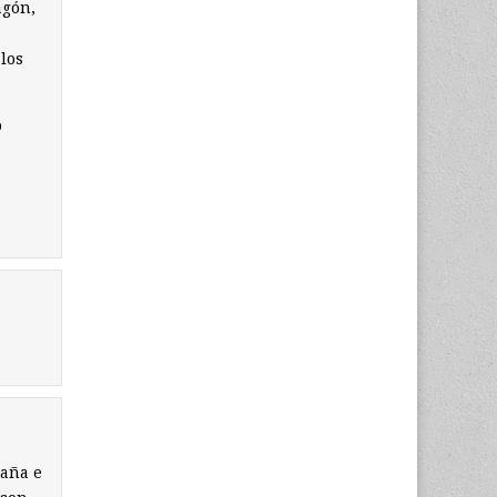
agón,
los
o
taña e