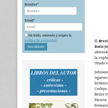
Nombre*
Email*
He leído, entiendo y acepto la
política de privacidad
El
Brexi
Boris J
obtenid
la ruptu
Unido v
Johnson
equivoc
británi
Corbyn.
Reino U
_______________
Escocia
formand