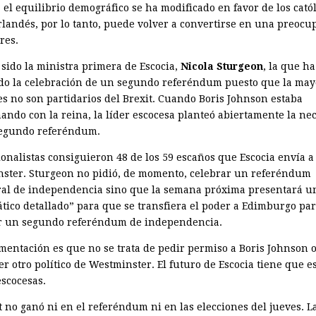
el equilibrio demográfico se ha modificado en favor de los catól
irlandés, por lo tanto, puede volver a convertirse en una preocu
res.
 sido la ministra primera de Escocia,
Nicola Sturgeon
, la que ha
do la celebración de un segundo referéndum puesto que la may
es no son partidarios del Brexit. Cuando Boris Johnson estaba
ando con la reina, la líder escocesa planteó abiertamente la ne
egundo referéndum.
ionalistas consiguieron 48 de los 59 escaños que Escocia envía a
ster. Sturgeon no pidió, de momento, celebrar un referéndum
ral de independencia sino que la semana próxima presentará u
tico detallado” para que se transfiera el poder a Edimburgo pa
r un segundo referéndum de independencia.
mentación es que no se trata de pedir permiso a Boris Johnson o
r otro político de Westminster. El futuro de Escocia tiene que e
scocesas.
t no ganó ni en el referéndum ni en las elecciones del jueves. L