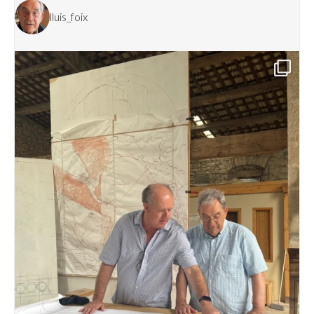
lluis_foix