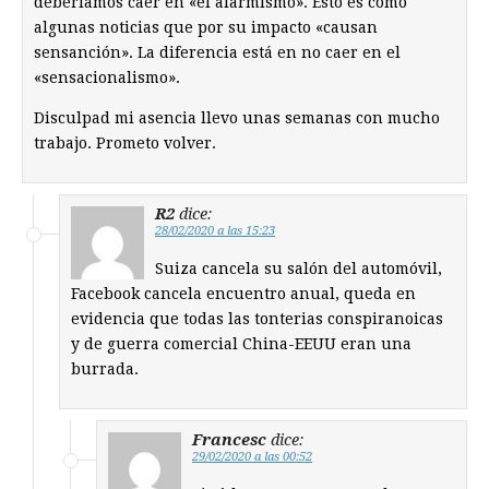
deberiamos caer en «el alarmismo». Esto es como
algunas noticias que por su impacto «causan
sensanción». La diferencia está en no caer en el
«sensacionalismo».
Disculpad mi asencia llevo unas semanas con mucho
trabajo. Prometo volver.
R2
dice:
28/02/2020 a las 15:23
Suiza cancela su salón del automóvil,
Facebook cancela encuentro anual, queda en
evidencia que todas las tonterias conspiranoicas
y de guerra comercial China-EEUU eran una
burrada.
Francesc
dice:
29/02/2020 a las 00:52