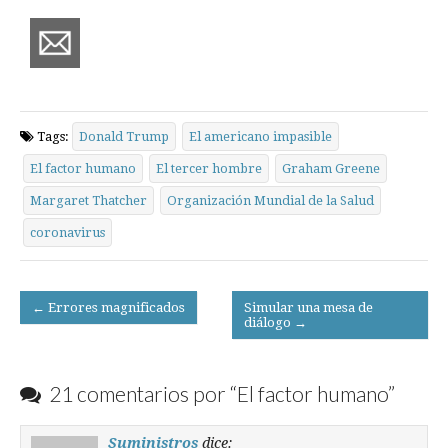
Tags:
Donald Trump
El americano impasible
El factor humano
El tercer hombre
Graham Greene
Margaret Thatcher
Organización Mundial de la Salud
coronavirus
Post
← Errores magnificados
Simular una mesa de
diálogo →
navigation
21 comentarios por “
El factor humano
”
Suministros
dice: