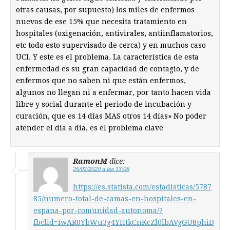
otras causas, por supuesto) los miles de enfermos
nuevos de ese 15% que necesita tratamiento en
hospitales (oxigenación, antivirales, antiinflamatorios,
etc todo esto supervisado de cerca) y en muchos caso
UCI. Y este es el problema. La característica de esta
enfermedad es su gran capacidad de contagio, y de
enfermos que no saben ni que están enfermos,
algunos no llegan ni a enfermar, por tanto hacen vida
libre y social durante el periodo de incubación y
curación, que es 14 días MAS otros 14 días» No poder
atender el dia a dia, es el problema clave
RamonM
dice:
26/02/2020 a las 13:08
https://es.statista.com/estadisticas/5787
85/numero-total-de-camas-en-hospitales-en-
espana-por-comunidad-autonoma/?
fbclid=IwAR0YbWu3g4YHtkCnKcZl0lbAVgGU8phiD