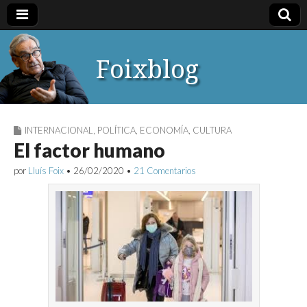
Foixblog
INTERNACIONAL
,
POLÍTICA
,
ECONOMÍA
,
CULTURA
El factor humano
por
Lluís Foix
•
26/02/2020
•
21 Comentarios