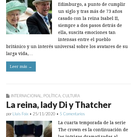
Edimburgo, a punto de cumplir
un siglo y tras más de 73 años
casado con la reina Isabel II,
siempre a dos pasos detrás de
ella, suscita emociones tan
intensas entre el pueblo
británico y un interés universal sobre los avatares de su
larga vida,…
Leer más →
INTERNACIONAL
,
POLÍTICA
,
CULTURA
La reina, lady Di y Thatcher
por
Lluís Foix
•
25/11/2020
•
5 Comentarios
La cuarta temporada de la serie
The crown es la continuación de
las intrigas dramatizadas al­