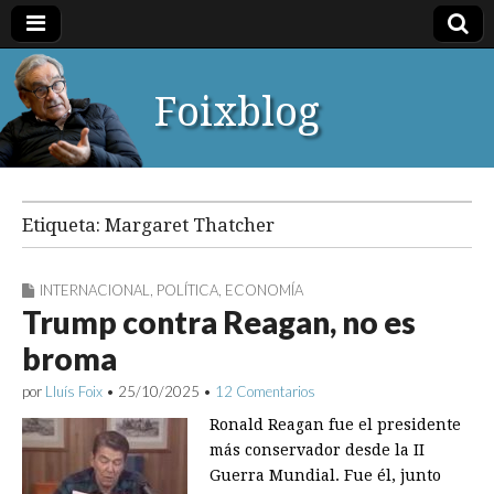
Foixblog
Etiqueta:
Margaret Thatcher
INTERNACIONAL
,
POLÍTICA
,
ECONOMÍA
Trump contra Reagan, no es
broma
por
Lluís Foix
•
25/10/2025
•
12 Comentarios
Ronald Reagan fue el presidente
más conservador desde la II
Guerra Mundial. Fue él, junto